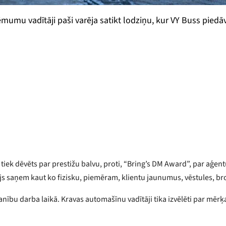
mu vadītāji paši varēja satikt lodziņu, kur VY Buss piedāvā
iek dēvēts par prestižu balvu, proti, “Bring’s DM Award”, par aģen
s saņem kaut ko fizisku, piemēram, klientu jaunumus, vēstules, b
bu darba laikā. Kravas automašīnu vadītāji tika izvēlēti par mērķaud