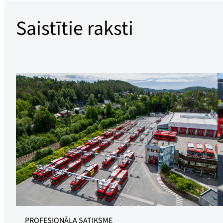
Saistītie raksti
JĀBRAUC: Elektroautobusiem nevajadzētu pārāk ilgi stāvēt
Ā
PROFESIONĀLA SATIKSME