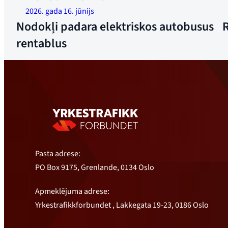
uz vietas, ja tie vēlas pārspēt dīzeļautobusu cenu. Norvēģijas
a
2026. gada 16. jūnijs
dienvidos autobusiem ir jānobrauc vismaz 36 500 kilometru
p
Nodokļi padara elektriskos autobusus
R
gadā jeb 100 kilometri katru dienu, lai tie būtu pieejamāki
F
rentablus
nekā dīzeļautobusi. Foto: Ruter / Nucleus, Øyvind Ganešs
Ekness
Pasta adrese:
PO Box 9175, Grenlande, 0134 Oslo
Apmeklējuma adrese:
Yrkestrafikkforbundet , Lakkegata 19-23, 0186 Oslo