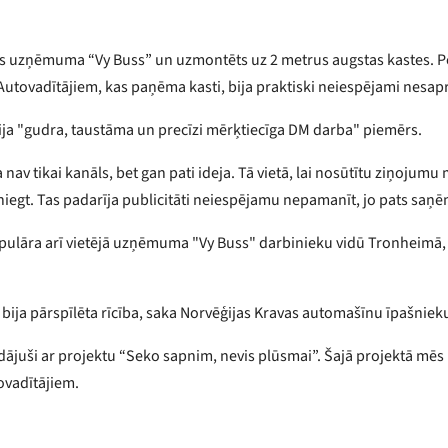
as uzņēmuma “Vy Buss” un uzmontēts uz 2 metrus augstas kastes. P
utovadītājiem, kas paņēma kasti, bija praktiski neiespējami nesap
a "gudra, taustāma un precīzi mērķtiecīga DM darba" piemērs.
a nav tikai kanāls, bet gan pati ideja. Tā vietā, lai nosūtītu ziņojum
asniegt. Tas padarīja publicitāti neiespējamu nepamanīt, jo pats saņ
pulāra arī vietējā uzņēmuma "Vy Buss" darbinieku vidū Tronheimā,
ija pārspīlēta rīcība, saka Norvēģijas Kravas automašīnu īpašnieku
ādājuši ar projektu “Seko sapnim, nevis plūsmai”. Šajā projektā 
tovadītājiem.