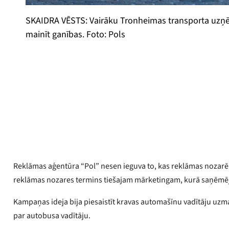
SKAIDRA VĒSTS: Vairāku Tronheimas transporta uzņēmu
mainīt ganības. Foto: Pols
Oivinds Henriksens
Publicēts
2026. gada 19. maijs
Reklāmas aģentūra “Pol” nesen ieguva to, kas reklāmas nozarē t
reklāmas nozares termins tiešajam mārketingam, kurā saņēmēj
Kampaņas ideja bija piesaistīt kravas automašīnu vadītāju uzmanī
par autobusa vadītāju.