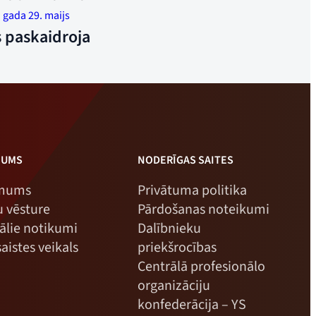
lvēku uzņēmumā. Tas ir Pētersens un viņa
 gada 29. maijs
ieks. Foto: Īvinds Henriksens
 paskaidroja
MUMS
NODERĪGAS SAITES
 mums
Privātuma politika
 vēsture
Pārdošanas noteikumi
ālie notikumi
Dalībnieku
aistes veikals
priekšrocības
Centrālā profesionālo
organizāciju
konfederācija – YS