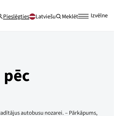
Izvēlne
Pieslēgties
Latviešu
Meklēt
 pēc
vadītājus autobusu nozarei. – Pārkāpums,