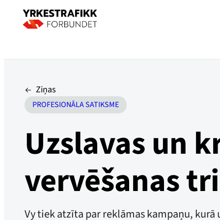
Ziņas
PROFESIONĀLA SATIKSME
Uzslavas un k
vervēšanas tr
Vy tiek atzīta par reklāmas kampaņu, kurā