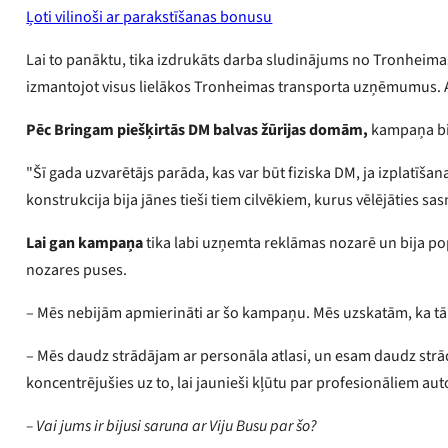
Ļoti vilinoši ar parakstīšanas bonusu
Lai to panāktu, tika izdrukāts darba sludinājums no Tronheim
izmantojot visus lielākos Tronheimas transporta uzņēmumus. A
Pēc Bringam piešķirtās DM balvas žūrijas domām,
kampaņa bij
"Šī gada uzvarētājs parāda, kas var būt fiziska DM, ja izplatīšan
konstrukcija bija jānes tieši tiem cilvēkiem, kurus vēlējāties s
Lai gan kampaņa
tika labi uzņemta reklāmas nozarē un bija po
nozares puses.
– Mēs nebijām apmierināti ar šo kampaņu. Mēs uzskatām, ka tā b
– Mēs daudz strādājam ar personāla atlasi, un esam daudz str
koncentrējušies uz to, lai jaunieši kļūtu par profesionāliem au
– Vai jums ir bijusi saruna ar Viju Busu par šo?