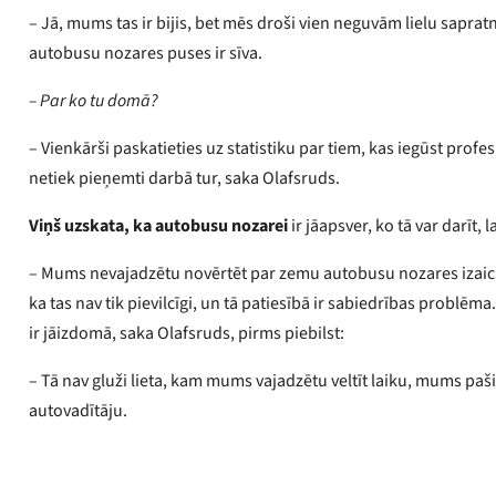
– Jā, mums tas ir bijis, bet mēs droši vien neguvām lielu saprat
autobusu nozares puses ir sīva.
– Par ko tu domā?
– Vienkārši paskatieties uz statistiku par tiem, kas iegūst profe
netiek pieņemti darbā tur, saka Olafsruds.
Viņš uzskata, ka autobusu nozarei
ir jāapsver, ko tā var darīt, 
– Mums nevajadzētu novērtēt par zemu autobusu nozares izaicinā
ka tas nav tik pievilcīgi, un tā patiesībā ir sabiedrības problē
ir jāizdomā, saka Olafsruds, pirms piebilst:
– Tā nav gluži lieta, kam mums vajadzētu veltīt laiku, mums pa
autovadītāju.