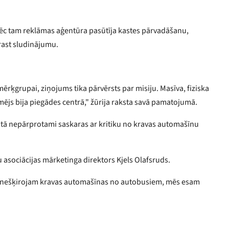
ēc tam reklāmas aģentūra pasūtīja kastes pārvadāšanu,
rast sludinājumu.
u mērķgrupai, ziņojums tika pārvērsts par misiju. Masīva, fiziska
ēmējs bija piegādes centrā," žūrija raksta savā pamatojumā.
 tā nepārprotami saskaras ar kritiku no kravas automašīnu
 asociācijas mārketinga direktors Kjels Olafsruds.
mēs nešķirojam kravas automašīnas no autobusiem, mēs esam