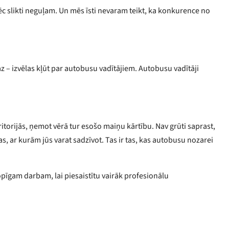
āpēc slikti neguļam. Un mēs īsti nevaram teikt, ka konkurence no
maz – izvēlas kļūt par autobusu vadītājiem. Autobusu vadītāji
torijās, ņemot vērā tur esošo maiņu kārtību. Nav grūti saprast,
s, ar kurām jūs varat sadzīvot. Tas ir tas, kas autobusu nozarei
opīgam darbam, lai piesaistītu vairāk profesionālu