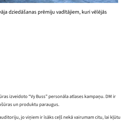
ja dziedāšanas prēmiju vadītājiem, kuri vēlējās
tūras izveidoto “Vy Buss” personāla atlases kampaņu. DM ir
rošūras un produktu paraugus.
itoriju, jo viņiem ir īsāks ceļš nekā vairumam citu, lai kļūtu