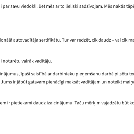
ni par savu viedokli. Bet mēs ar to lieliski sadzīvojam. Mēs naktīs t
sionālā autovadītāja sertifikātu. Tur var redzēt, cik daudz – vai cik 
lai noturētu vairāk vadītāju.
jumus, īpaši saistībā ar darbinieku pieņemšanu darbā pilsētu teri
ma. Jums ir jābūt gatavam pienācīgi maksāt vadītājam un noteikt maiņa
šiem ir pietiekami daudz izaicinājumu. Taču mērķim vajadzētu būt k