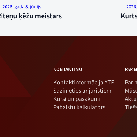
utomašīnu dažus metrus uz priekšu, viņš sper atpakaļ ceļu
divu ci
2026. gada 8. jūnijs
2026.
ie ķēdes un riteņa labajā pusē, lai pabeigtu uzstādīšanu.
priekšn
iteņu ķēžu meistars
Kurts
oto: Øyvind Henriksen
KONTAKTINO
PAR 
Kontaktinformācija YTF
Par
Sazinieties ar juristiem
Mūsu
Kursi un pasākumi
Aktu
Pabalstu kalkulators
Tiešs