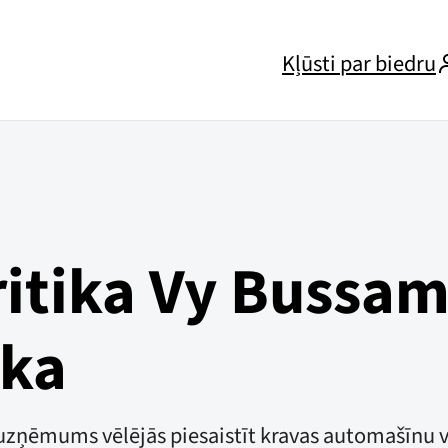
Kļūsti par biedru
ritika Vy Bussam
ika
 uzņēmums vēlējās piesaistīt kravas automašīnu 