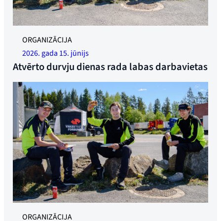
Augstākā atmosfēra, kad YTF iekurināja grilu Langhusā.
ORGANIZĀCIJA
Foto: Niklass K. Sērbels
2026. gada 15. jūnijs
Atvērto durvju dienas rada labas darbavietas
ORGANIZĀCIJA