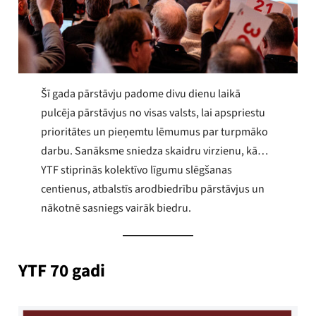
Šī gada pārstāvju padome divu dienu laikā
pulcēja pārstāvjus no visas valsts, lai apspriestu
prioritātes un pieņemtu lēmumus par turpmāko
darbu. Sanāksme sniedza skaidru virzienu, kā…
YTF stiprinās kolektīvo līgumu slēgšanas
centienus, atbalstīs arodbiedrību pārstāvjus un
nākotnē sasniegs vairāk biedru.
YTF 70 gadi