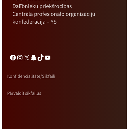
Dalībnieku priekšrocības
Centrālā profesionālo organizāciju
konfederācija – YS
Facebook
Instagram
X
Snapchat
TikTok
YouTube
Konfidencialitāte/Sīkfaili
Pārvaldīt sīkfailus