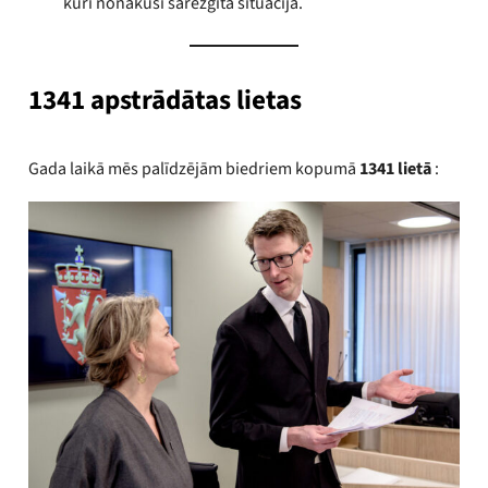
kuri nonākuši sarežģītā situācijā.
1341 apstrādātas lietas
Gada laikā mēs palīdzējām biedriem kopumā
1341 lietā
: