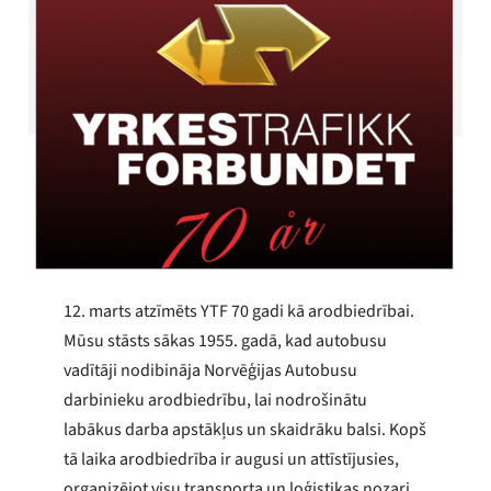
12. marts atzīmēts YTF 70 gadi kā arodbiedrībai.
Mūsu stāsts sākas 1955. gadā, kad autobusu
vadītāji nodibināja Norvēģijas Autobusu
darbinieku arodbiedrību, lai nodrošinātu
labākus darba apstākļus un skaidrāku balsi. Kopš
tā laika arodbiedrība ir augusi un attīstījusies,
organizējot visu transporta un loģistikas nozari.