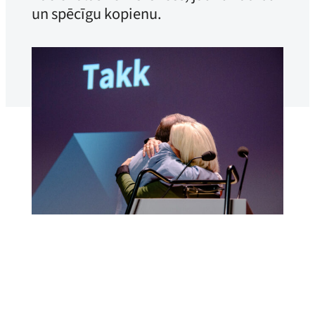
un spēcīgu kopienu.
Adrians Prakons
Publicēts
2025. gada 31. decembris