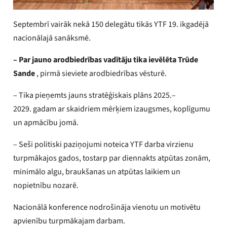
Septembrī vairāk nekā 150 delegātu tikās YTF 19. ikgadējā
nacionālajā sanāksmē.
– Par jauno arodbiedrības vadītāju tika ievēlēta Trūde
Sande
, pirmā sieviete arodbiedrības vēsturē.
– Tika pieņemts jauns stratēģiskais plāns 2025.–
2029. gadam ar skaidriem mērķiem izaugsmes, koplīgumu
un apmācību jomā.
– Seši politiski paziņojumi noteica YTF darba virzienu
turpmākajos gados, tostarp par diennakts atpūtas zonām,
minimālo algu, braukšanas un atpūtas laikiem un
nopietnību nozarē.
Nacionālā konference nodrošināja vienotu un motivētu
apvienību turpmākajam darbam.