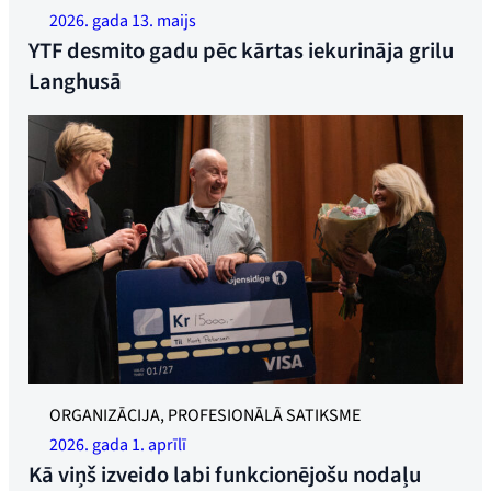
2026. gada 13. maijs
YTF desmito gadu pēc kārtas iekurināja grilu
Langhusā
GODS, GODS UN PĀRBAUDE: Kurts Pedersens saņem balvu
ORGANIZĀCIJA, PROFESIONĀLĀ SATIKSME
no Ann Kristin Mobakk no Gjensidige un arodbiedrības
2026. gada 1. aprīlī
līderes Trūdes Sandes. Foto: Øyvind Henriksen
Kā viņš izveido labi funkcionējošu nodaļu