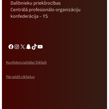
Dalībnieku priekšrocības
Centrālā profesionālo organizāciju
konfederācija – YS
Facebook
Instagram
X
Snapchat
TikTok
YouTube
Konfidencialitāte/Sīkfaili
Pārvaldīt sīkfailus