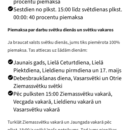
procentu piemaksa
Sestdien no plkst. 15:00 līdz svētdienas plkst.
00:00: 40 procentu piemaksa
Piemaksa par darbu svētku dienās un svētku vakaros
Ja braucat valsts svētku dienās, jums tiks piemērota 100%
piemaksa. Tas attiecas uz šādām dienām:
Jaunais gads, Lielā Ceturtdiena, Lielā
Piektdiena, Lieldienu pirmdiena un 17. maijs
Debesbraukšanas diena, Vasarsvētki un Otrie
Ziemassvētku svētki
Pēc pulksten 15:00 Ziemassvētku vakarā,
Vecgada vakarā, Lieldienu vakarā un
Vasarsvētku vakarā
Turklāt Ziemassvētku vakarā un Jaungada vakarā pēc
plkst. 18:00 ir spēkā īpašs noteikums. Tad jums pienākas