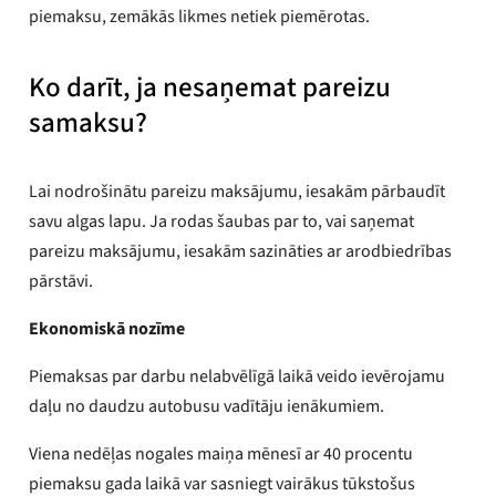
piemaksu, zemākās likmes netiek piemērotas.
Ko darīt, ja nesaņemat pareizu
samaksu?
Lai nodrošinātu pareizu maksājumu, iesakām pārbaudīt
savu algas lapu. Ja rodas šaubas par to, vai saņemat
pareizu maksājumu, iesakām sazināties ar arodbiedrības
pārstāvi.
Ekonomiskā nozīme
Piemaksas par darbu nelabvēlīgā laikā veido ievērojamu
daļu no daudzu autobusu vadītāju ienākumiem.
Viena nedēļas nogales maiņa mēnesī ar 40 procentu
piemaksu gada laikā var sasniegt vairākus tūkstošus