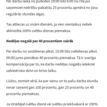
Par darbu laikā no pulksten 19:00 līdz 6:00 no rīta jūs
saņemsiet neērtību pabalstu 25 procentu apmērā no jūsu
regulārās stundas algas.
Tas attiecas uz visām dienām, ja vien vienlaikus netiek
aktivizēta 100% svētku dienas piemaksa.
Nedēļas nogalē par 40 procentiem vairāk
Par darbu no sestdienas plkst. 15:00 līdz svētdienas plkst.
00:00 jums pienākas 40 procentu piemaksa. Tā ir svarīga
kompensācija par to, ka darbs nedēļas nogalēs ietekmē
sabiedrisko dzīvi un brīvo laiku.
Lūdzu, ņemiet vērā, ka par vienu un to pašu darba stundu
nevar saņemt gan 100 procentu, gan 25 procentu un 40
procentu piemaksas.
Ja strādājat svētku dienā vai svētku priekšvakarā ar 100%