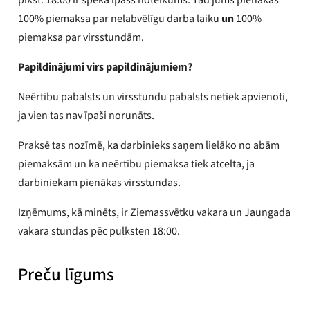
100% piemaksa par nelabvēlīgu darba laiku
un
100%
piemaksa par virsstundām.
Papildinājumi virs papildinājumiem?
Neērtību pabalsts un virsstundu pabalsts netiek apvienoti,
ja vien tas nav īpaši norunāts.
Praksē tas nozīmē, ka darbinieks saņem lielāko no abām
piemaksām un ka neērtību piemaksa tiek atcelta, ja
darbiniekam pienākas virsstundas.
Izņēmums, kā minēts, ir Ziemassvētku vakara un Jaungada
vakara stundas pēc pulksten 18:00.
Preču līgums