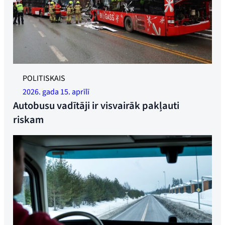
Foto: SHK
POLITISKAIS
2026. gada 15. aprīlī
Autobusu vadītāji ir visvairāk pakļauti
riskam