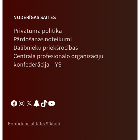
NODERĪGAS SAITES
Privātuma politika
Pārdošanas noteikumi
Dalībnieku priekšrocības
Centrālā profesionālo organizāciju
konfederācija – YS
Facebook
Instagram
X
Snapchat
TikTok
YouTube
Konfidencialitāte/Sīkfaili