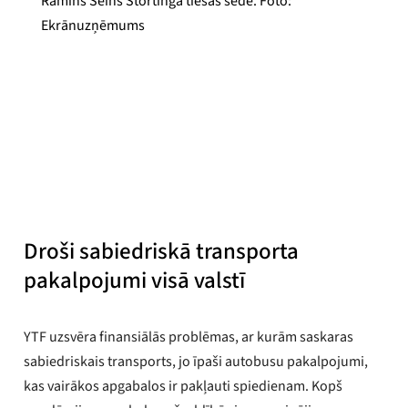
Ramīns Šeihs Stortinga tiesas sēdē. Foto:
Ekrānuzņēmums
Adrians Prakons
Publicēts
2024. gada 30. oktobrī
Droši sabiedriskā transporta
pakalpojumi visā valstī
YTF uzsvēra finansiālās problēmas, ar kurām saskaras
sabiedriskais transports, jo īpaši autobusu pakalpojumi,
kas vairākos apgabalos ir pakļauti spiedienam. Kopš