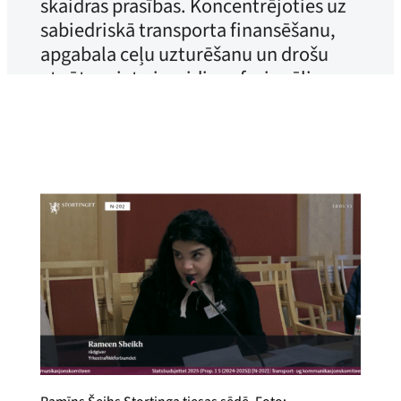
skaidras prasības. Koncentrējoties uz
sabiedriskā transporta finansēšanu,
apgabala ceļu uzturēšanu un drošu
atpūtas vietu izveidi profesionāliem
autovadītājiem, vēstījums bija skaidrs:
valdībai ir jāstiprina transporta
nozares pamatnosacījumi…