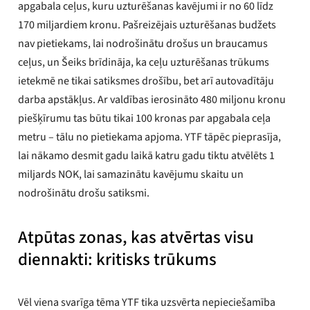
apgabala ceļus, kuru uzturēšanas kavējumi ir no 60 līdz
170 miljardiem kronu. Pašreizējais uzturēšanas budžets
nav pietiekams, lai nodrošinātu drošus un braucamus
ceļus, un Šeiks brīdināja, ka ceļu uzturēšanas trūkums
ietekmē ne tikai satiksmes drošību, bet arī autovadītāju
darba apstākļus. Ar valdības ierosināto 480 miljonu kronu
piešķīrumu tas būtu tikai 100 kronas par apgabala ceļa
metru – tālu no pietiekama apjoma. YTF tāpēc pieprasīja,
lai nākamo desmit gadu laikā katru gadu tiktu atvēlēts 1
miljards NOK, lai samazinātu kavējumu skaitu un
nodrošinātu drošu satiksmi.
Atpūtas zonas, kas atvērtas visu
diennakti: kritisks trūkums
Vēl viena svarīga tēma YTF tika uzsvērta nepieciešamība