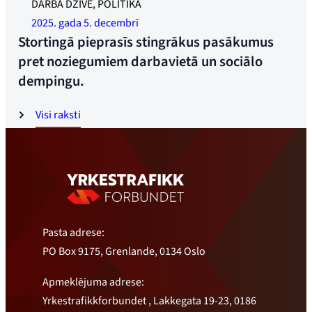
DARBA DZĪVE, POLITIKA
dempingu un noziegumiem darbavietā. Foto: Jonass Rūds
2025. gada 5. decembrī
Stortingā pieprasīs stingrākus pasākumus
pret noziegumiem darbavietā un sociālo
dempingu.
Visi raksti
Pasta adrese:
PO Box 9175, Grenlande, 0134 Oslo
Apmeklējuma adrese:
Yrkestrafikkforbundet , Lakkegata 19-23, 0186