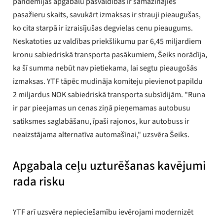
pandēmijas apgabalu pašvaldībās ir samazinājies
pasažieru skaits, savukārt izmaksas ir strauji pieaugušas,
ko cita starpā ir izraisījušas degvielas cenu pieaugums.
Neskatoties uz valdības priekšlikumu par 6,45 miljardiem
kronu sabiedriskā transporta pasākumiem, Šeiks norādīja,
ka šī summa nebūt nav pietiekama, lai segtu pieaugošās
izmaksas. YTF tāpēc mudināja komiteju pievienot papildu
2 miljardus NOK sabiedriskā transporta subsīdijām. "Runa
ir par pieejamas un cenas ziņā pieņemamas autobusu
satiksmes saglabāšanu, īpaši rajonos, kur autobuss ir
neaizstājama alternatīva automašīnai," uzsvēra Šeiks.
Apgabala ceļu uzturēšanas kavējumi
rada risku
YTF arī uzsvēra nepieciešamību ievērojami modernizēt