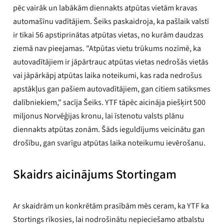
pēc vairāk un labākām diennakts atpūtas vietām kravas
automašīnu vadītājiem. Šeiks paskaidroja, ka pašlaik valstī
ir tikai 56 apstiprinātas atpūtas vietas, no kurām daudzas
ziemā nav pieejamas. "Atpūtas vietu trūkums nozīmē, ka
autovadītājiem ir jāpārtrauc atpūtas vietas nedrošās vietās
vai jāpārkāpj atpūtas laika noteikumi, kas rada nedrošus
apstākļus gan pašiem autovadītājiem, gan citiem satiksmes
dalībniekiem," sacīja Šeiks. YTF tāpēc aicināja piešķirt 500
miljonus Norvēģijas kronu, lai īstenotu valsts plānu
diennakts atpūtas zonām. Šāds ieguldījums veicinātu gan
drošību, gan svarīgu atpūtas laika noteikumu ievērošanu.
Skaidrs aicinājums Stortingam
Ar skaidrām un konkrētām prasībām mēs ceram, ka YTF ka
Stortings rīkosies, lai nodrošinātu nepieciešamo atbalstu