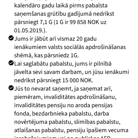
kalendāro gadu laikā pirms pabalsta
saņemšanas grūtību gadījumā nedrīkst
pārsniegt 7,1 G (1 G ir 99 858 NOK uz
01.05.2019.).
Jums ir jābūt arī vismaz 20 gadu
ienākumiem valsts sociālās apdrošināšanas
shēmā, kas pārsniedz 1G.
Lai saglabātu pabalstu, jums ir pilnībā
jāvelta sevi savam darbam, un jūsu ienākumi
nedrīkst pārsniegt 15 000 NOK.
Jūs to nevarat saņemt, ja saņemat arī,
piemēram, invaliditātes apdrošināšanu,
invaliditātes pensiju no aroda pensijas
fonda, bezdarbnieka pabalstu, darba
novērtējuma pabalstu, slimības pabalstu,
atlaišanas pabalstu, pensiju īpašiem vecuma