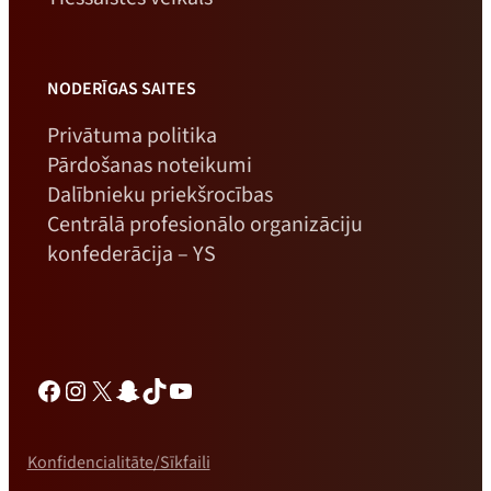
NODERĪGAS SAITES
Privātuma politika
Pārdošanas noteikumi
Dalībnieku priekšrocības
Centrālā profesionālo organizāciju
konfederācija – YS
Facebook
Instagram
X
Snapchat
TikTok
YouTube
Konfidencialitāte/Sīkfaili