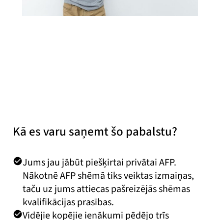
YTF Advokāti
Publicēts
2019. gada 27. novembrī
Kā es varu saņemt šo pabalstu?
Jums jau jābūt piešķirtai privātai AFP.
Nākotnē AFP shēmā tiks veiktas izmaiņas,
taču uz jums attiecas pašreizējās shēmas
kvalifikācijas prasības.
Vidējie kopējie ienākumi pēdējo trīs