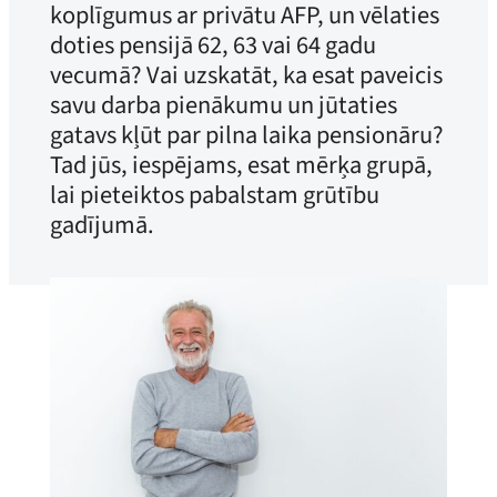
koplīgumus ar privātu AFP, un vēlaties
doties pensijā 62, 63 vai 64 gadu
vecumā? Vai uzskatāt, ka esat paveicis
savu darba pienākumu un jūtaties
gatavs kļūt par pilna laika pensionāru?
Tad jūs, iespējams, esat mērķa grupā,
lai pieteiktos pabalstam grūtību
gadījumā.