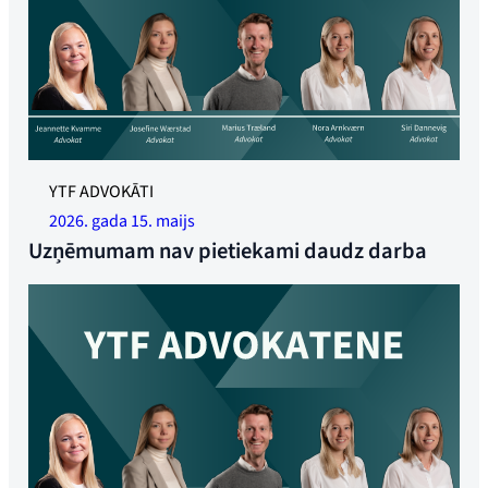
YTF ADVOKĀTI
2026. gada 15. maijs
Uzņēmumam nav pietiekami daudz darba