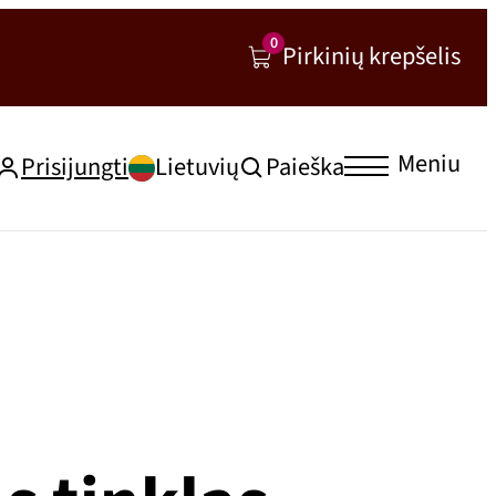
0
Pirkinių krepšelis
Meniu
Prisijungti
Lietuvių
Paieška