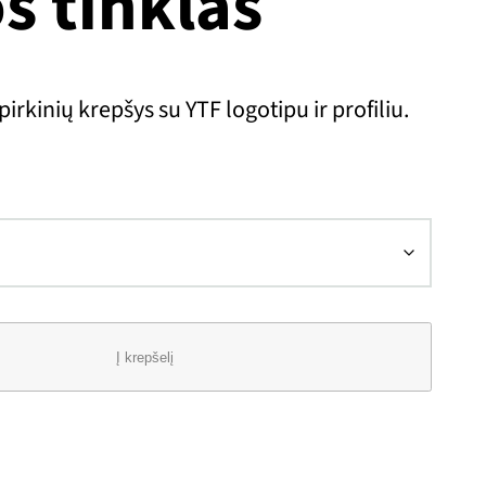
s tinklas
rkinių krepšys su YTF logotipu ir profiliu.
Į krepšelį