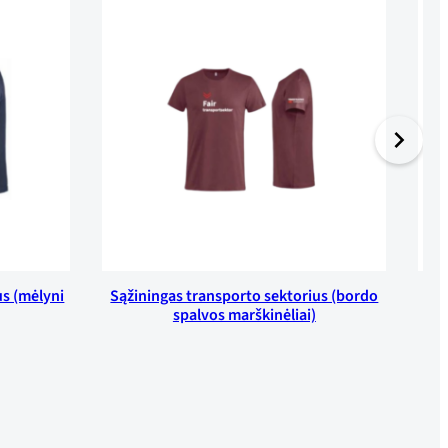
us (mėlyni
Sąžiningas transporto sektorius (bordo
Są
spalvos marškinėliai)