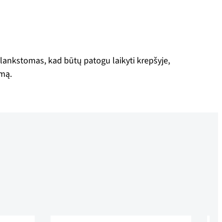
ulankstomas, kad būtų patogu laikyti krepšyje,
imą.