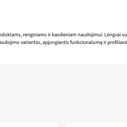
r
k
i
m
produktams, renginiams ir kasdieniam naudojimui. Lengvai s
o
audojimo variantas, apjungiantis funkcionalumą ir profiliav
t
i
n
k
l
o
k
i
e
k
i