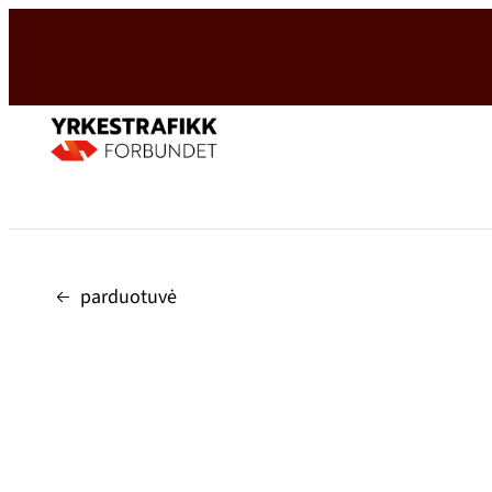
Hopp
til
innhold
parduotuvė