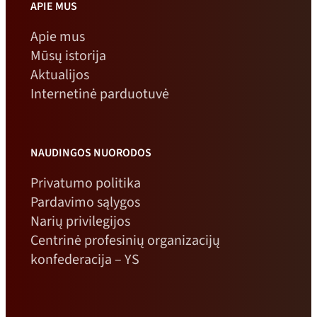
i
APIE MUS
a
Apie mus
i
Mūsų istorija
)
Aktualijos
Internetinė parduotuvė
NAUDINGOS NUORODOS
Privatumo politika
Pardavimo sąlygos
Narių privilegijos
Centrinė profesinių organizacijų
konfederacija – YS