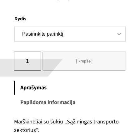
Dydis
p
Į krepšelį
r
o
d
Aprašymas
u
k
Papildoma informacija
t
o
Marškinėliai su šūkiu „Sąžiningas transporto
k
sektorius“.
i
e