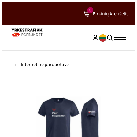
Hopp
0
Pirkinių krepšelis
til
innhold
Internetinė parduotuvė