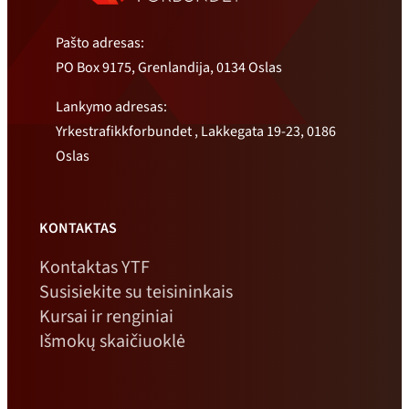
(
Pašto adresas:
m
PO Box 9175, Grenlandija, 0134 Oslas
ė
l
Lankymo adresas:
y
Yrkestrafikkforbundet , Lakkegata 19-23, 0186
n
Oslas
i
m
a
KONTAKTAS
r
Kontaktas YTF
š
Susisiekite su teisininkais
k
Kursai ir renginiai
i
Išmokų skaičiuoklė
n
ė
l