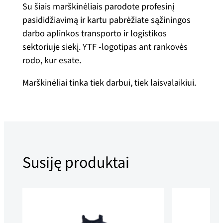
Su šiais marškinėliais parodote profesinį
k
pasididžiavimą ir kartu pabrėžiate sąžiningos
i
darbo aplinkos transporto ir logistikos
s
sektoriuje siekį. YTF -logotipas ant rankovės
:
rodo, kur esate.
S
ą
Marškinėliai tinka tiek darbui, tiek laisvalaikiui.
ž
i
n
i
n
Susiję produktai
g
a
s
t
r