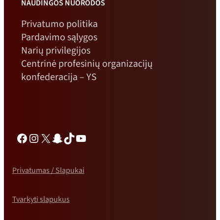
NAUDINGOS NUORODOS
Privatumo politika
Pardavimo sąlygos
Narių privilegijos
Centrinė profesinių organizacijų
konfederacija – YS
Facebook
Instagramas
X
„Snapchat“
TikTok
„YouTube“
Privatumas / Slapukai
Tvarkyti slapukus