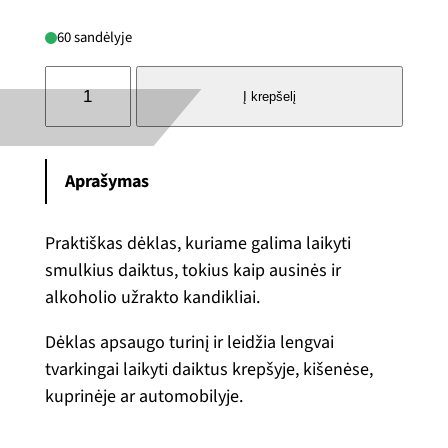
60 sandėlyje
A
Į krepšelį
l
k
o
Aprašymas
u
ž
r
Praktiškas dėklas, kuriame galima laikyti
a
smulkius daiktus, tokius kaip ausinės ir
k
alkoholio užrakto kandikliai.
t
Dėklas apsaugo turinį ir leidžia lengvai
o
tvarkingai laikyti daiktus krepšyje, kišenėse,
k
kuprinėje ar automobilyje.
a
n