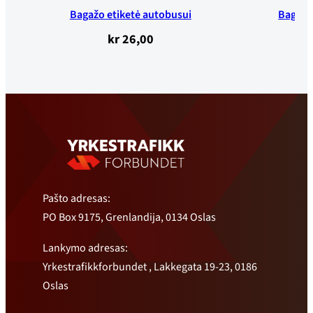
Bagažo etiketė autobusui
Bagažo
kr
26,00
Pašto adresas:
PO Box 9175, Grenlandija, 0134 Oslas
Lankymo adresas:
Yrkestrafikkforbundet , Lakkegata 19-23, 0186
Oslas