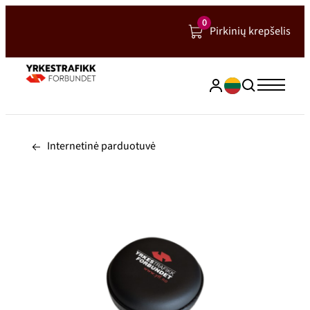
Hopp
0
Pirkinių krepšelis
til
innhold
Internetinė parduotuvė