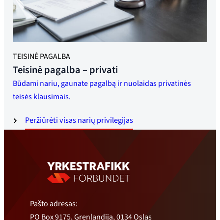
TEISINĖ PAGALBA
Teisinė pagalba – privati
Būdami nariu, gaunate pagalbą ir nuolaidas privatinės
teisės klausimais.
Peržiūrėti visas narių privilegijas
Pašto adresas:
PO Box 9175, Grenlandija, 0134 Oslas