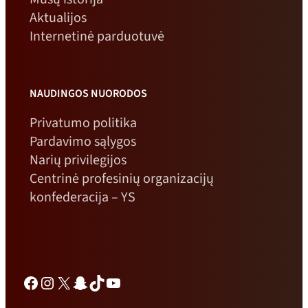
Aktualijos
Internetinė parduotuvė
NAUDINGOS NUORODOS
Privatumo politika
Pardavimo sąlygos
Narių privilegijos
Centrinė profesinių organizacijų
konfederacija – YS
Facebook
Instagramas
X
„Snapchat“
TikTok
„YouTube“