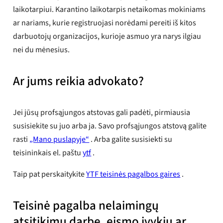
laikotarpiui. Karantino laikotarpis netaikomas mokiniams
ar nariams, kurie registruojasi norėdami pereiti iš kitos
darbuotojų organizacijos, kurioje asmuo yra narys ilgiau
nei du mėnesius.
Ar jums reikia advokato?
Jei jūsų profsąjungos atstovas gali padėti, pirmiausia
susisiekite su juo arba ja. Savo profsąjungos atstovą galite
rasti
„Mano puslapyje“
. Arba galite susisiekti su
teisininkais el. paštu
ytf
.
Taip pat perskaitykite
YTF teisinės pagalbos gaires
.
Teisinė pagalba nelaimingų
atsitikimų darbe, eismo įvykių ar