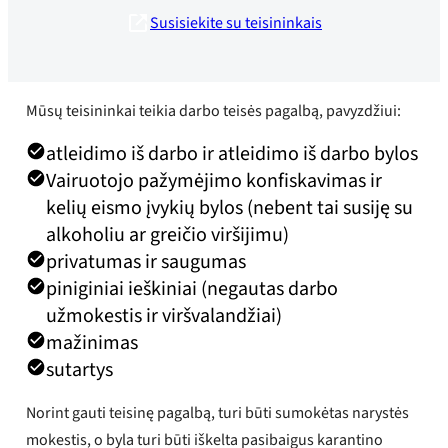
Susisiekite su teisininkais
Mūsų teisininkai teikia darbo teisės pagalbą, pavyzdžiui:
atleidimo iš darbo ir atleidimo iš darbo bylos
Vairuotojo pažymėjimo konfiskavimas ir
kelių eismo įvykių bylos (nebent tai susiję su
alkoholiu ar greičio viršijimu)
privatumas ir saugumas
piniginiai ieškiniai (negautas darbo
užmokestis ir viršvalandžiai)
mažinimas
sutartys
Norint gauti teisinę pagalbą, turi būti sumokėtas narystės
mokestis, o byla turi būti iškelta pasibaigus karantino