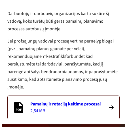
Darbuotojų ir darbdavių organizacijos kartu sukūrė šį
vadovą, koks turėtų būti geras pamainų planavimo
procesas autobusų įmonėje.
Jei profsąjungų vadovai procesą vertina pernelyg blogai
(pvz., pamainų planus gaunate per vėlai),
rekomenduojame Yrkestrafikkforbundet kad
persiųstumėte tai darbdaviui, parašytumėte, kad jį
parengė abi šalys bendradarbiaudamos, ir paprašytumėte
susitikimo, kad aptartumėte planavimo procesą jūsų
įmonėje.
Pamainų ir rotacijų keitimo procesai
2,54 MB