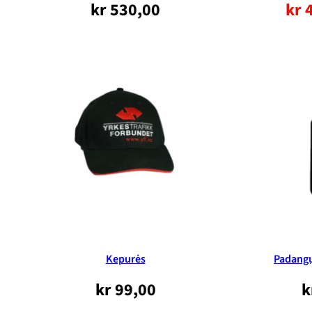
kr
530,00
kr
4
Kepurės
Padangų
kr
99,00
k