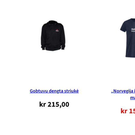
buvo:
159,00
199,00
NOK.
NOK.
Gobtuvu dengta striukė
„Norvegija 
ma
kr
215,00
kr
1