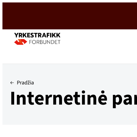
Hopp
til
innhold
Pradžia
Internetinė p