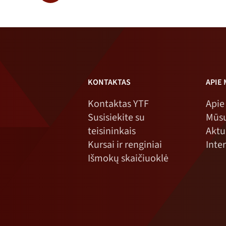
buvo:
159,00
buvo:
159,00
199,00
NOK.
199,00
NOK.
NOK.
NOK.
KONTAKTAS
APIE
Kontaktas YTF
Apie
Susisiekite su
Mūsų
teisininkais
Aktu
Kursai ir renginiai
Inte
Išmokų skaičiuoklė