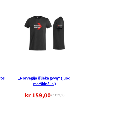
vos
„Norvegija išlieka gyvą“ (juodi
marškinėliai)
kr
159,00
kr
199,00
Pradinė
Dabartinė
kaina
kaina: