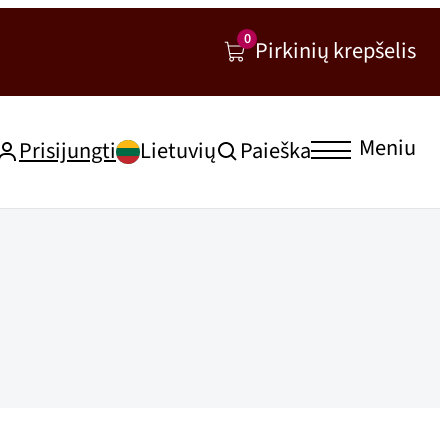
0
Pirkinių krepšelis
Meniu
Prisijungti
Lietuvių
Paieška