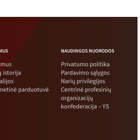
buvo:
159,00
199,00
NOK.
NOK.
 MUS
NAUDINGOS NUORODOS
 mus
Privatumo politika
 istorija
Pardavimo sąlygos
alijos
Narių privilegijos
rnetinė parduotuvė
Centrinė profesinių
organizacijų
konfederacija – YS