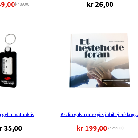
9,00
kr
26,00
kr
89,00
Pradinė
Dabartinė
kaina
kaina:
buvo:
49,00
89,00
NOK.
NOK.
 gylio matuoklis
Arklio galva priekyje, jubiliejinė knyg
r
35,00
kr
199,00
kr
299,00
Pradinė
Dabartinė