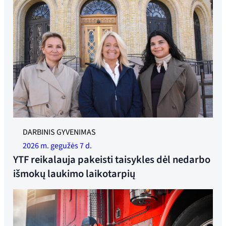
YTF yra pasirengę kovoti su 18 savaičių karantino laiku.
DARBINIS GYVENIMAS
Buvusi generalinė sekretorė Linda Jæger, federacijos
2026 m. gegužės 7 d.
vadovė Trude Sande ir patarėja Rameen Sheikh-Saastad.
YTF reikalauja pakeisti taisykles dėl nedarbo
Nuotrauka: Synne Pernille Jakobsen
išmokų laukimo laikotarpių