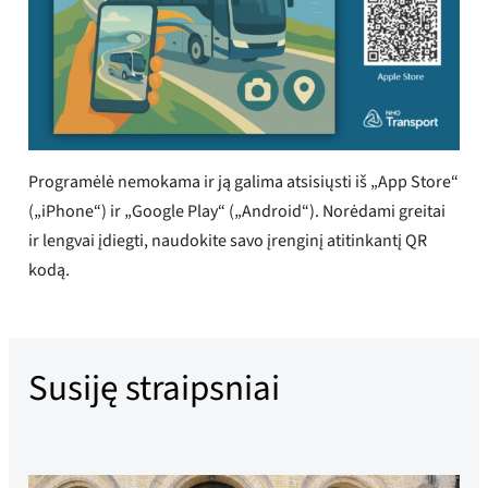
Programėlė nemokama ir ją galima atsisiųsti iš „App Store“
(„iPhone“) ir „Google Play“ („Android“). Norėdami greitai
ir lengvai įdiegti, naudokite savo įrenginį atitinkantį QR
kodą.
Susiję straipsniai