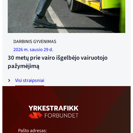
Iliustracinė nuotrauka. Nuotrauka: Jonas Ruud
DARBINIS GYVENIMAS
2026 m. sausio 29 d.
30 metų prie vairo išgelbėjo vairuotojo
pažymėjimą
Visi straipsniai
Pašto adresas: