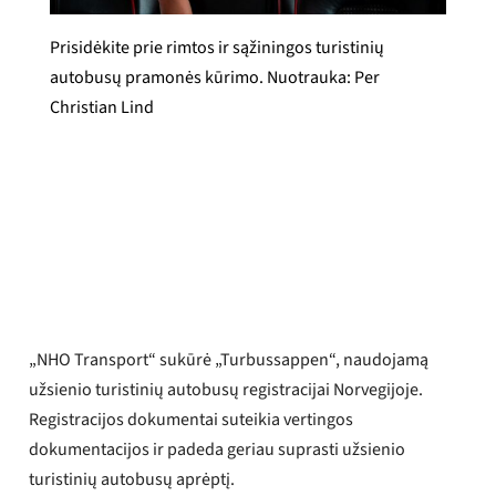
Prisidėkite prie rimtos ir sąžiningos turistinių
autobusų pramonės kūrimo. Nuotrauka: Per
Christian Lind
Synne Pernille Jakobsen
Paskelbta
2026 m. birželio 15 d.
„NHO Transport“ sukūrė „Turbussappen“, naudojamą
užsienio turistinių autobusų registracijai Norvegijoje.
Registracijos dokumentai suteikia vertingos
dokumentacijos ir padeda geriau suprasti užsienio
turistinių autobusų aprėptį.