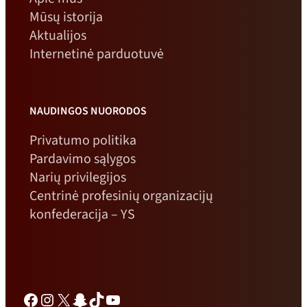
Mūsų istorija
Aktualijos
Internetinė parduotuvė
NAUDINGOS NUORODOS
Privatumo politika
Pardavimo sąlygos
Narių privilegijos
Centrinė profesinių organizacijų
konfederacija – YS
Facebook
Instagramas
X
„Snapchat“
TikTok
„YouTube“