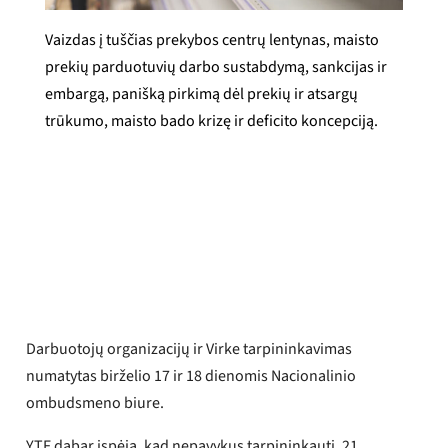
Vaizdas į tuščias prekybos centrų lentynas, maisto
prekių parduotuvių darbo sustabdymą, sankcijas ir
embargą, panišką pirkimą dėl prekių ir atsargų
trūkumo, maisto bado krizę ir deficito koncepciją.
Adrianas Praconas
Paskelbta
2026 m. birželio 12 d.
Darbuotojų organizacijų ir Virke tarpininkavimas
numatytas birželio 17 ir 18 dienomis Nacionalinio
ombudsmeno biure.
YTF dabar įspėja, kad nepavykus tarpininkauti, 21