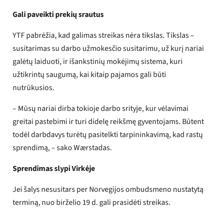
Gali paveikti prekių srautus
YTF pabrėžia, kad galimas streikas nėra tikslas. Tikslas –
susitarimas su darbo užmokesčio susitarimu, už kurį nariai
galėtų laiduoti, ir išankstinių mokėjimų sistema, kuri
užtikrintų saugumą, kai kitaip pajamos gali būti
nutrūkusios.
– Mūsų nariai dirba tokioje darbo srityje, kur vėlavimai
greitai pastebimi ir turi didelę reikšmę gyventojams. Būtent
todėl darbdavys turėtų pasitelkti tarpininkavimą, kad rastų
sprendimą, – sako Wærstadas.
Sprendimas slypi Virkėje
Jei šalys nesusitars per Norvegijos ombudsmeno nustatytą
terminą, nuo birželio 19 d. gali prasidėti streikas.