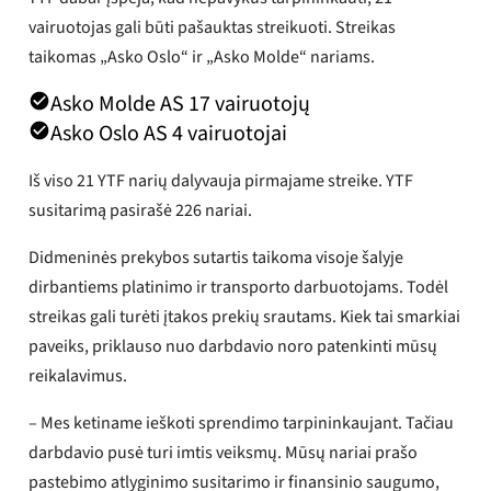
vairuotojas gali būti pašauktas streikuoti. Streikas
taikomas „Asko Oslo“ ir „Asko Molde“ nariams.
Asko Molde AS 17 vairuotojų
Asko Oslo AS 4 vairuotojai
Iš viso 21 YTF narių dalyvauja pirmajame streike. YTF
susitarimą pasirašė 226 nariai.
Didmeninės prekybos sutartis taikoma visoje šalyje
dirbantiems platinimo ir transporto darbuotojams. Todėl
streikas gali turėti įtakos prekių srautams. Kiek tai smarkiai
paveiks, priklauso nuo darbdavio noro patenkinti mūsų
reikalavimus.
– Mes ketiname ieškoti sprendimo tarpininkaujant. Tačiau
darbdavio pusė turi imtis veiksmų. Mūsų nariai prašo
pastebimo atlyginimo susitarimo ir finansinio saugumo,