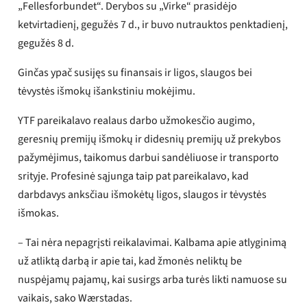
„Fellesforbundet“. Derybos su „Virke“ prasidėjo
ketvirtadienį, gegužės 7 d., ir buvo nutrauktos penktadienį,
gegužės 8 d.
Ginčas ypač susijęs su finansais ir ligos, slaugos bei
tėvystės išmokų išankstiniu mokėjimu.
YTF pareikalavo realaus darbo užmokesčio augimo,
geresnių premijų išmokų ir didesnių premijų už prekybos
pažymėjimus, taikomus darbui sandėliuose ir transporto
srityje. Profesinė sąjunga taip pat pareikalavo, kad
darbdavys anksčiau išmokėtų ligos, slaugos ir tėvystės
išmokas.
– Tai nėra nepagrįsti reikalavimai. Kalbama apie atlyginimą
už atliktą darbą ir apie tai, kad žmonės neliktų be
nuspėjamų pajamų, kai susirgs arba turės likti namuose su
vaikais, sako Wærstadas.