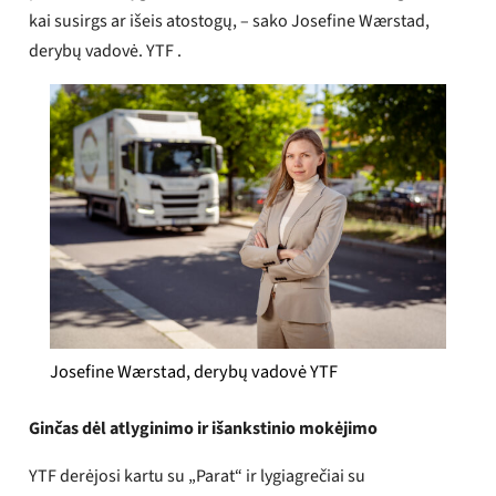
kai susirgs ar išeis atostogų, – sako Josefine Wærstad,
derybų vadovė. YTF .
Josefine Wærstad, derybų vadovė YTF
Ginčas dėl atlyginimo ir išankstinio mokėjimo
YTF derėjosi kartu su „Parat“ ir lygiagrečiai su