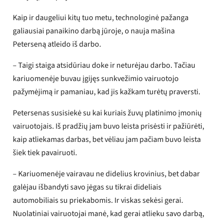
Kaip ir daugeliui kitų tuo metu, technologinė pažanga
galiausiai panaikino darbą jūroje, o nauja mašina
Peterseną atleido iš darbo.
– Taigi staiga atsidūriau doke ir neturėjau darbo. Tačiau
kariuomenėje buvau įgijęs sunkvežimio vairuotojo
pažymėjimą ir pamaniau, kad jis kažkam turėtų praversti.
Petersenas susisiekė su kai kuriais žuvų platinimo įmonių
vairuotojais. Iš pradžių jam buvo leista prisėsti ir pažiūrėti,
kaip atliekamas darbas, bet vėliau jam pačiam buvo leista
šiek tiek pavairuoti.
– Kariuomenėje vairavau ne didelius krovinius, bet dabar
galėjau išbandyti savo jėgas su tikrai dideliais
automobiliais su priekabomis. Ir viskas sekėsi gerai.
Nuolatiniai vairuotojai manė, kad gerai atlieku savo darbą,