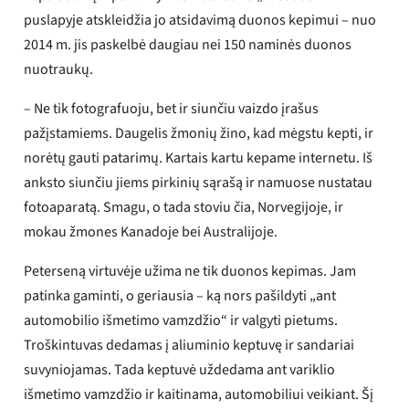
puslapyje atskleidžia jo atsidavimą duonos kepimui – nuo ​​
2014 m. jis paskelbė daugiau nei 150 naminės duonos
nuotraukų.
– Ne tik fotografuoju, bet ir siunčiu vaizdo įrašus
pažįstamiems. Daugelis žmonių žino, kad mėgstu kepti, ir
norėtų gauti patarimų. Kartais kartu kepame internetu. Iš
anksto siunčiu jiems pirkinių sąrašą ir namuose nustatau
fotoaparatą. Smagu, o tada stoviu čia, Norvegijoje, ir
mokau žmones Kanadoje bei Australijoje.
Peterseną virtuvėje užima ne tik duonos kepimas. Jam
patinka gaminti, o geriausia – ką nors pašildyti „ant
automobilio išmetimo vamzdžio“ ir valgyti pietums.
Troškintuvas dedamas į aliuminio keptuvę ir sandariai
suvyniojamas. Tada keptuvė uždedama ant variklio
išmetimo vamzdžio ir kaitinama, automobiliui veikiant. Šį