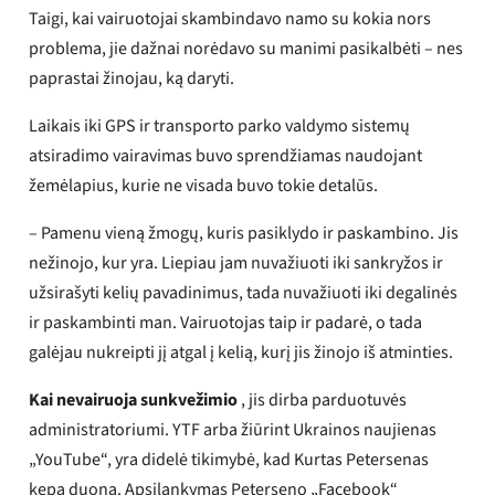
Taigi, kai vairuotojai skambindavo namo su kokia nors
problema, jie dažnai norėdavo su manimi pasikalbėti – nes
paprastai žinojau, ką daryti.
Laikais iki GPS ir transporto parko valdymo sistemų
atsiradimo vairavimas buvo sprendžiamas naudojant
žemėlapius, kurie ne visada buvo tokie detalūs.
– Pamenu vieną žmogų, kuris pasiklydo ir paskambino. Jis
nežinojo, kur yra. Liepiau jam nuvažiuoti iki sankryžos ir
užsirašyti kelių pavadinimus, tada nuvažiuoti iki degalinės
ir paskambinti man. Vairuotojas taip ir padarė, o tada
galėjau nukreipti jį atgal į kelią, kurį jis žinojo iš atminties.
Kai nevairuoja sunkvežimio
, jis dirba parduotuvės
administratoriumi. YTF arba žiūrint Ukrainos naujienas
„YouTube“, yra didelė tikimybė, kad Kurtas Petersenas
kepa duoną. Apsilankymas Peterseno „Facebook“