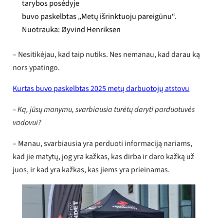
tarybos posėdyje
buvo paskelbtas „Metų išrinktuoju pareigūnu“.
Nuotrauka: Øyvind Henriksen
– Nesitikėjau, kad taip nutiks. Nes nemanau, kad darau ką
nors ypatingo.
Kurtas buvo paskelbtas 2025 metų darbuotojų atstovu
– Ką, jūsų manymu, svarbiausia turėtų daryti parduotuvės
vadovui?
– Manau, svarbiausia yra perduoti informaciją nariams,
kad jie matytų, jog yra kažkas, kas dirba ir daro kažką už
juos, ir kad yra kažkas, kas jiems yra prieinamas.