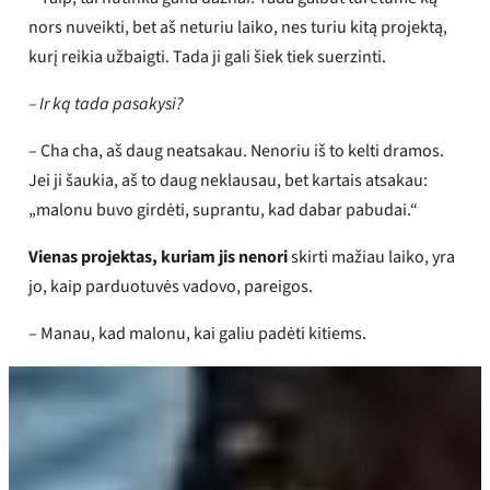
nors nuveikti, bet aš neturiu laiko, nes turiu kitą projektą,
kurį reikia užbaigti. Tada ji gali šiek tiek suerzinti.
– Ir ką tada pasakysi?
– Cha cha, aš daug neatsakau. Nenoriu iš to kelti dramos.
Jei ji šaukia, aš to daug neklausau, bet kartais atsakau:
„malonu buvo girdėti, suprantu, kad dabar pabudai.“
Vienas projektas, kuriam jis nenori
skirti mažiau laiko, yra
jo, kaip parduotuvės vadovo, pareigos.
– Manau, kad malonu, kai galiu padėti kitiems.