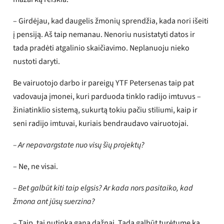
– Girdėjau, kad daugelis žmonių sprendžia, kada nori išeiti
į pensiją. Aš taip nemanau. Nenoriu nusistatyti datos ir
tada pradėti atgalinio skaičiavimo. Neplanuoju nieko
nustoti daryti.
Be vairuotojo darbo ir pareigų YTF Petersenas taip pat
vadovauja įmonei, kuri parduoda tinklo radijo imtuvus –
žiniatinklio sistemą, sukurtą tokiu pačiu stiliumi, kaip ir
seni radijo imtuvai, kuriais bendraudavo vairuotojai.
– Ar nepavargstate nuo visų šių projektų?
– Ne, ne visai.
– Bet galbūt kiti taip elgsis? Ar kada nors pasitaiko, kad
žmona ant jūsų suerzina?
– Taip, tai nutinka gana dažnai. Tada galbūt turėtume ką