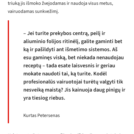
triuką jis išmoko žvejodamas ir naudoja visus metus,
vairuodamas sunkvežimį.
– Jei turite prekybos centrą, peilį ir
aliuminio folijos ritinėlį, galite gaminti bet
ką ir pašildyti ant išmetimo sistemos. Aš
esu gaminęs viską, bet niekada nenaudojau
receptų – tada esate laisvesnis ir geriau
mokate naudoti tai, ką turite. Kodėl
profesionalūs vairuotojai turėtų valgyti tik
nesveiką maistą? Jis kainuoja daug pinigų ir
yra tiesiog riebus.
Kurtas Petersenas