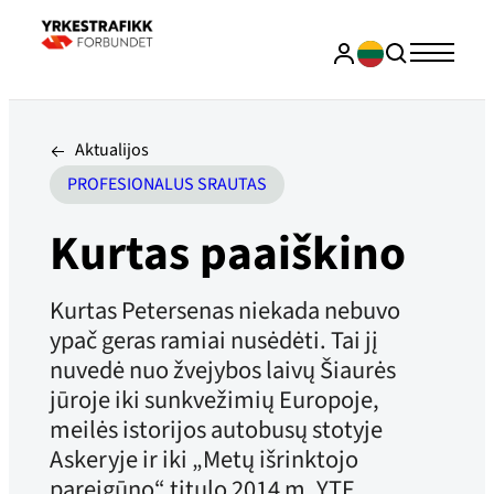
Aktualijos
PROFESIONALUS SRAUTAS
Kurtas paaiškino
Kurtas Petersenas niekada nebuvo
ypač geras ramiai nusėdėti. Tai jį
nuvedė nuo žvejybos laivų Šiaurės
jūroje iki sunkvežimių Europoje,
meilės istorijos autobusų stotyje
Askeryje ir iki „Metų išrinktojo
pareigūno“ titulo 2014 m. YTF .