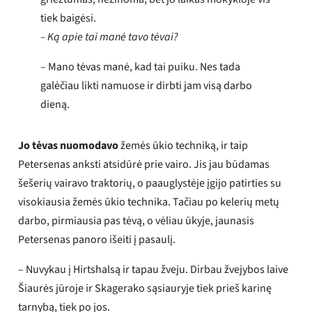
tiek baigėsi.
– Ką apie tai manė tavo tėvai?
– Mano tėvas manė, kad tai puiku. Nes tada
galėčiau likti namuose ir dirbti jam visą darbo
dieną.
Jo tėvas
nuomodavo
žemės ūkio techniką, ir taip
Petersenas anksti atsidūrė prie vairo. Jis jau būdamas
šešerių vairavo traktorių, o paauglystėje įgijo patirties su
visokiausia žemės ūkio technika. Tačiau po kelerių metų
darbo, pirmiausia pas tėvą, o vėliau ūkyje, jaunasis
Petersenas panoro išeiti į pasaulį.
– Nuvykau į Hirtshalsą ir tapau žveju. Dirbau žvejybos laive
Šiaurės jūroje ir Skagerako sąsiauryje tiek prieš karinę
tarnybą, tiek po jos.