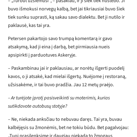
– „Turbūt užsiėmusi“, – pasakiau, ir ji šiek tiek nustebo. Ji
buvo išmokusi norvegų kalbą, bet jai tikriausiai buvo šiek
tiek sunku suprasti, ką sakau savo dialektu. Bet ji nutilo ir
paklausė, kas tai yra.
Petersen pakartojo savo trumpą komentarą ir gavo
atsakymą, kad ji eina į darbą, bet pirmiausia nueis
apsipirkti į parduotuves Askeryje.
– Paskambinau jai ir paklausiau, ar norėtų išgerti puodelį
kavos, o ji atsakė, kad mielai išgertų. Nuėjome į restoraną,
užsisakėme, ir tai buvo pradžia. Jau 12 metų praėjo.
– Ar turėjote įprotį pasisveikinti su moterimis, kurias
sutikdavote autobusų stotyje?
– Ne, niekada anksčiau to nebuvau daręs. Tai yra, buvau
kalbėjęsis su žmonėmis, bet ne tokiu būdu. Bet pagalvojau:
„Tuoj prasilenksime ir daugiau niekada to žmogaus