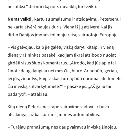
nesutiksi.“ Jei nori ką nors nuveikti, turi veikti.
Noras
veikti
, kartu su smalsumu ir atsidavimu, Petersenui
ne kartą atvėrė naujas duris. Viena iš jų atsivėrė, kai jis
dirbo Danijos įmonės tolimųjų reisų vairuotoju Europoje.
– Vis galvojau, kaip jie galėtų viską daryti kitaip, ir vieną
dieną viršininkas pasakė, kad jam tikrai atsibodo nuolat
girdėti visus šiuos komentarus. „Atrodo, kad jūs apie tai
žinote daug daugiau nei mes čia, biure. Ar nebūtų geriau,
jei jūs, žinantys, kaip viskas turėtų būti daroma, ateitumėte
čia ir viską sutvarkytumėte?“ – pasakė jis. „Aš galiu tai
padaryti“, – atsakiau.
Kitą dieną Petersenas tapo vairavimo vadovu ir buvo
atsakingas už kai kuriuos įmonės automobilius.
– Turėjau pranašumą, nes daug vairavau ir viską žinojau.