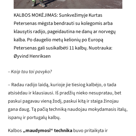
KALBOS MOKĖJIMAS: Sunkvežimyje Kurtas
Petersenas mėgsta bendrauti su kolegomis arba
klausytis radijo, pageidautina ne danų ar norvegų
kalba. Po daugelio metų kelionių po Europą
Petersenas gali susikalbėti 11 kalbų. Nuotrauka:
Øyvind Henriksen
– Kaip tau tai pavyko?
– Radau radijo laidą, kurioje jie tiesiog kalbėjo, o tada
atsisėdau ir klausiausi. Iš pradžių nieko nesupratau, bet
paskui pagavau vieną žodį, paskui kitą ir staiga žinojau
gana daug. Tą pačią techniką naudojau mokydamasis italų,
ispanų ir portugalų kalbų.
Kalbos
„maudymosi“ technika
buvo pritaikyta ir