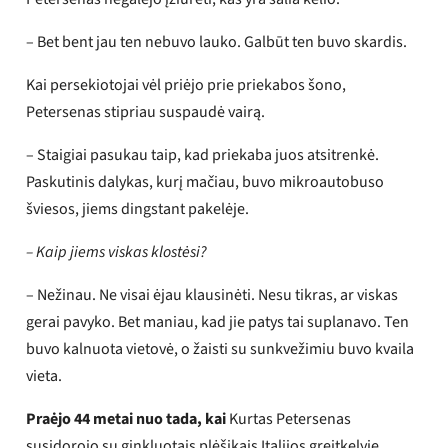
– Bet bent jau ten nebuvo lauko. Galbūt ten buvo skardis.
Kai persekiotojai vėl priėjo prie priekabos šono,
Petersenas stipriau suspaudė vairą.
– Staigiai pasukau taip, kad priekaba juos atsitrenkė.
Paskutinis dalykas, kurį mačiau, buvo mikroautobuso
šviesos, jiems dingstant pakelėje.
– Kaip jiems viskas klostėsi?
– Nežinau. Ne visai ėjau klausinėti. Nesu tikras, ar viskas
gerai pavyko. Bet maniau, kad jie patys tai suplanavo. Ten
buvo kalnuota vietovė, o žaisti su sunkvežimiu buvo kvaila
vieta.
Praėjo 44 metai nuo tada, kai
Kurtas Petersenas
susidorojo su ginkluotais plėšikais Italijos greitkelyje.