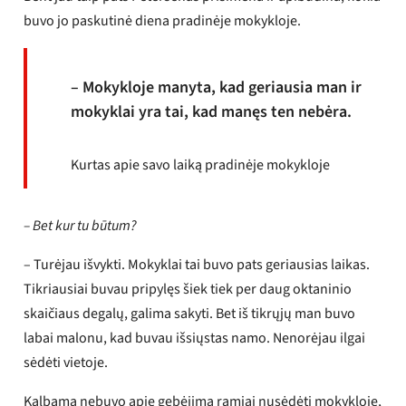
buvo jo paskutinė diena pradinėje mokykloje.
– Mokykloje manyta, kad geriausia man ir
mokyklai yra tai, kad manęs ten nebėra.
Kurtas apie savo laiką pradinėje mokykloje
– Bet kur tu būtum?
– Turėjau išvykti. Mokyklai tai buvo pats geriausias laikas.
Tikriausiai buvau pripylęs šiek tiek per daug oktaninio
skaičiaus degalų, galima sakyti. Bet iš tikrųjų man buvo
labai malonu, kad buvau išsiųstas namo. Nenorėjau ilgai
sėdėti vietoje.
Kalbama nebuvo apie gebėjimą ramiai nusėdėti mokykloje,