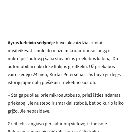
Øyvind Henriksen
Paskelbta
2026 m. gegužės 29 d.
Vyras keleivio sėdynėje
buvo akivaizdžiai rimtai
nusiteikęs. Jis nuleido mažo mikroautobuso langą ir
nukreipė šautuvą į šalia stovinčios priekabos kabiną. Du
automobiliai naktį lėkė Italijos greitkeliu. Už priekabos
vairo sėdėjo 24 metų Kurtas Petersenas. Jis buvo girdėjęs
istorijų apie italų plėšikus ir neketino sustoti.
– Staiga puoliau prie mikroautobuso, prieš ištiesindamas
priekabą. Jie nustebo ir smarkiai stabdė, bet po kurio laiko
grįžo. Jie nepasidavė.
Greitkelis vingiavo per kalnuotą vietovę, ir tamsoje
Petersenas negalėjo įžiūrėti, kas yra šalia kelio.