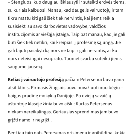
– Stengiuosi kuo daugiau išklausyti ir suteikti erdvės tiems,
su kuriais kalbuosi. Manau, kad daugelis vairuotojų ir tam
tikru mastu kiti gali šiek tiek nervintis, kai jiems reikia
susisiekti su savo darbovietės vadovybe, valdžios
institucijomis ar viešąja įstaiga. Taip pat manau, kad jie gali
būti šiek tiek netikri, kai kreipiasi į profesinę sąjungą. Jie
gali bijoti pasakyti ką nors ne taip ir gali nervintis, ar ko
nors neteisingai nesuprato. Tuomet svarbu suteikti jiems
saugumo jausmą.
Kelias į vairuotojo profesiją
pačiam Petersenui buvo gana
atsitiktinis. Pirmasis žingsnis buvo nuvažiuoti nuo bėgių –
baigus pradinę mokyklą Danijoje. Po dviejų savaičių
aštuntoje klasėje žinia buvo aiški: Kurtas Petersenas
niekam nereikalingas. Geriausias sprendimas jam buvo
grįžti namo ir negrįžti.
Bent jau taip pats Petersenas prisimena ir apibūdina, kokia