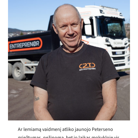
Ar lemiamą vaidmenį atliko jaunojo Peterseno
griežtumas, nežinoma, bet jo laikas mokykloje vis