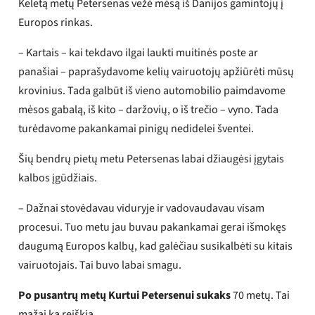
Keletą metų Petersenas vežė mėsą iš Danijos gamintojų į
Europos rinkas.
– Kartais – kai tekdavo ilgai laukti muitinės poste ar
panašiai – paprašydavome kelių vairuotojų apžiūrėti mūsų
krovinius. Tada galbūt iš vieno automobilio paimdavome
mėsos gabalą, iš kito – daržovių, o iš trečio – vyno. Tada
turėdavome pakankamai pinigų nedidelei šventei.
Šių bendrų pietų metu Petersenas labai džiaugėsi įgytais
kalbos įgūdžiais.
– Dažnai stovėdavau viduryje ir vadovaudavau visam
procesui. Tuo metu jau buvau pakankamai gerai išmokęs
daugumą Europos kalbų, kad galėčiau susikalbėti su kitais
vairuotojais. Tai buvo labai smagu.
Po pusantrų metų Kurtui Petersenui sukaks
70 metų. Tai
mažai ką reiškia.