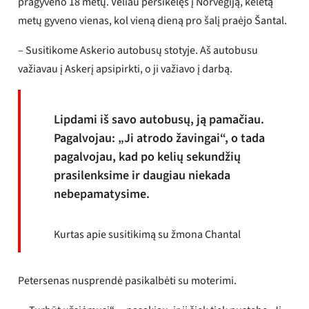
pragyveno 18 metų. Vėliau persikėlęs į Norvegiją, keletą
metų gyveno vienas, kol vieną dieną pro šalį praėjo Šantal.
– Susitikome Askerio autobusų stotyje. Aš autobusu
važiavau į Askerį apsipirkti, o ji važiavo į darbą.
Lipdami iš savo autobusų, ją pamačiau.
Pagalvojau: „Ji atrodo žavingai“, o tada
pagalvojau, kad po kelių sekundžių
prasilenksime ir daugiau niekada
nebepamatysime.
Kurtas apie susitikimą su žmona Chantal
Petersenas nusprendė pasikalbėti su moterimi.