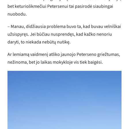
bet keturiolikmečiui Petersenui tai pasirodė siaubingai
nuobodu.
– Manau, didžiausia problema buvo ta, kad buvau velniškai
užsispyręs. Jei būčiau nusprendęs, kad kažko nenoriu
daryti, to niekada nebūtų nutikę.
Ar lemiamą vaidmenį atliko jaunojo Peterseno griežtumas,
nežinoma, bet jo laikas mokykloje vis tiek baigėsi.