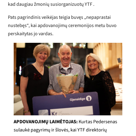
kad daugiau žmonių susiorganizuotų YTF .
Pats pagrindinis veikėjas teigia buvęs „nepaprastai
nustebęs“, kai apdovanojimų ceremonijos metu buvo
perskaitytas jo vardas.
APDOVANOJIMŲ LAIMĖTOJAS:
Kurtas Pedersenas
sulaukė pagyrimų ir šlovės, kai YTF direktorių