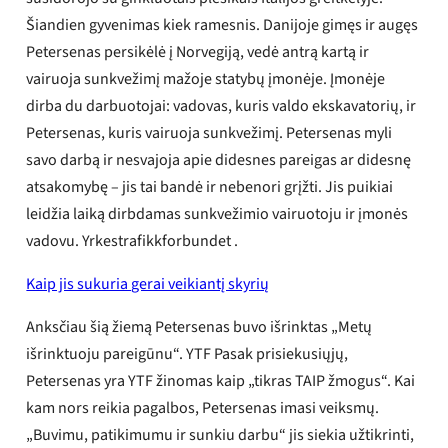
Šiandien gyvenimas kiek ramesnis. Danijoje gimęs ir augęs
Petersenas persikėlė į Norvegiją, vedė antrą kartą ir
vairuoja sunkvežimį mažoje statybų įmonėje. Įmonėje
dirba du darbuotojai: vadovas, kuris valdo ekskavatorių, ir
Petersenas, kuris vairuoja sunkvežimį. Petersenas myli
savo darbą ir nesvajoja apie didesnes pareigas ar didesnę
atsakomybę – jis tai bandė ir nebenori grįžti. Jis puikiai
leidžia laiką dirbdamas sunkvežimio vairuotoju ir įmonės
vadovu. Yrkestrafikkforbundet .
Kaip jis sukuria gerai veikiantį skyrių
Anksčiau šią žiemą Petersenas buvo išrinktas „Metų
išrinktuoju pareigūnu“. YTF Pasak prisiekusiųjų,
Petersenas yra YTF žinomas kaip „tikras TAIP žmogus“. Kai
kam nors reikia pagalbos, Petersenas imasi veiksmų.
„Buvimu, patikimumu ir sunkiu darbu“ jis siekia užtikrinti,