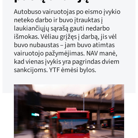
Autobuso vairuotojas po eismo įvykio
neteko darbo ir buvo įtrauktas į
laukiančiųjų sąrašą gauti nedarbo
išmokas. Vėliau grįžęs į darbą, jis vėl
buvo nubaustas – jam buvo atimtas
vairuotojo pažymėjimas. NAV manė,
kad vienas įvykis yra pagrindas dviem
sankcijoms. YTF ėmėsi bylos.