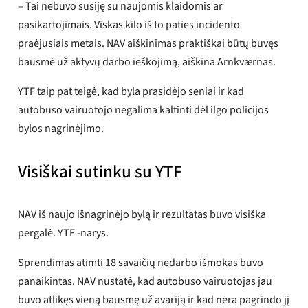
– Tai nebuvo susiję su naujomis klaidomis ar
pasikartojimais. Viskas kilo iš to paties incidento
praėjusiais metais. NAV aiškinimas praktiškai būtų buvęs
bausmė už aktyvų darbo ieškojimą, aiškina Arnkværnas.
YTF taip pat teigė, kad byla prasidėjo seniai ir kad
autobuso vairuotojo negalima kaltinti dėl ilgo policijos
bylos nagrinėjimo.
Visiškai sutinku su YTF
NAV iš naujo išnagrinėjo bylą ir rezultatas buvo visiška
pergalė. YTF -narys.
Sprendimas atimti 18 savaičių nedarbo išmokas buvo
panaikintas. NAV nustatė, kad autobuso vairuotojas jau
buvo atlikęs vieną bausmę už avariją ir kad nėra pagrindo jį