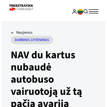
Naujienos
DARBINIS GYVENIMAS
NAV du kartus
nubaudė
autobuso
vairuotoją už tą
pačią avariją