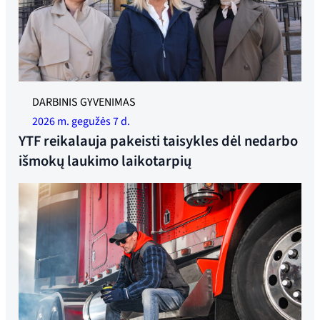
YTF yra pasirengę kovoti su 18 savaičių karantino laiku.
DARBINIS GYVENIMAS
Buvusi generalinė sekretorė Linda Jæger, federacijos
2026 m. gegužės 7 d.
vadovė Trude Sande ir patarėja Rameen Sheikh-Saastad.
YTF reikalauja pakeisti taisykles dėl nedarbo
Nuotrauka: Synne Pernille Jakobsen
išmokų laukimo laikotarpių