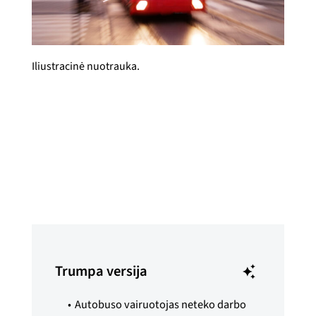
Iliustracinė nuotrauka.
Synne Pernille Jakobsen
Paskelbta
2026 m. sausio 9 d.
Trumpa versija
Autobuso vairuotojas neteko darbo