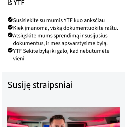
iš YTF
Susisiekite su mumis YTF kuo anksčiau
Kiek įmanoma, viską dokumentuokite raštu.
Atsiųskite mums sprendimą ir susijusius
dokumentus, ir mes apsvarstysime bylą.
YTF Sekite bylą iki galo, kad nebūtumėte
vieni
Susiję straipsniai