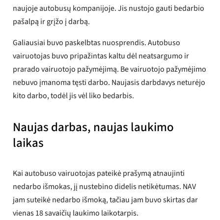
naujoje autobusų kompanijoje. Jis nustojo gauti bedarbio
pašalpą ir grįžo į darbą.
Galiausiai buvo paskelbtas nuosprendis. Autobuso
vairuotojas buvo pripažintas kaltu dėl neatsargumo ir
prarado vairuotojo pažymėjimą. Be vairuotojo pažymėjimo
nebuvo įmanoma tęsti darbo. Naujasis darbdavys neturėjo
kito darbo, todėl jis vėl liko bedarbis.
Naujas darbas, naujas laukimo
laikas
Kai autobuso vairuotojas pateikė prašymą atnaujinti
nedarbo išmokas, jį nustebino didelis netikėtumas. NAV
jam suteikė nedarbo išmoką, tačiau jam buvo skirtas dar
vienas 18 savaičių laukimo laikotarpis.