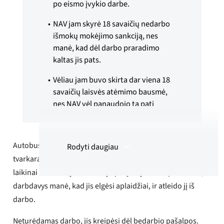
po eismo įvykio darbe.
NAV jam skyrė 18 savaičių nedarbo
išmokų mokėjimo sankciją, nes
manė, kad dėl darbo praradimo
kaltas jis pats.
Vėliau jam buvo skirta dar viena 18
savaičių laisvės atėmimo bausmė,
nes NAV vėl panaudojo tą patį
nelaimingą atsitikimą kaip pagrindą
jam prarasti naują darbą, po to, kai
byloje priimtas nuosprendis lėmė
Autobuso vairuotojas, vairuodamas autobusą pagal
Rodyti daugiau
vairuotojo pažymėjimo praradimą.
tvarkaraštį, pateko į rimtą eismo įvykį. Tyrimo metu policija
Po skundo iš YTF NAV panaikino
laikinai neatėmė jo vairuotojo pažymėjimo. Nepaisant to,
antrąją sankciją ir grąžino nedarbo
darbdavys manė, kad jis elgėsi aplaidžiai, ir atleido jį iš
išmokas.
darbo.
Santrauka sukurta naudojant dirbtinį
Neturėdamas darbo, jis kreipėsi dėl bedarbio pašalpos.