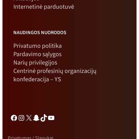
Internetinė parduotuvė
NAUDINGOS NUORODOS
Privatumo politika
Pardavimo sąlygos
Narių privilegijos
Centrinė profesinių organizacijų
konfederacija – YS
Facebook
Instagramas
X
„Snapchat“
TikTok
„YouTube“
Privatumas / Slapukai