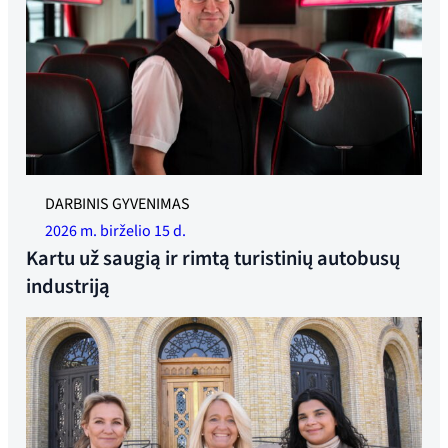
Prisidėkite prie rimtos ir sąžiningos turistinių autobusų
DARBINIS GYVENIMAS
pramonės kūrimo. Nuotrauka: Per Christian Lind
2026 m. birželio 15 d.
Kartu už saugią ir rimtą turistinių autobusų
industriją