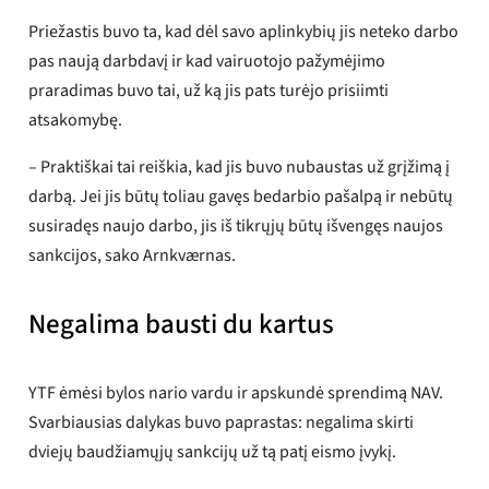
Priežastis buvo ta, kad dėl savo aplinkybių jis neteko darbo
pas naują darbdavį ir kad vairuotojo pažymėjimo
praradimas buvo tai, už ką jis pats turėjo prisiimti
atsakomybę.
– Praktiškai tai reiškia, kad jis buvo nubaustas už grįžimą į
darbą. Jei jis būtų toliau gavęs bedarbio pašalpą ir nebūtų
susiradęs naujo darbo, jis iš tikrųjų būtų išvengęs naujos
sankcijos, sako Arnkværnas.
Negalima bausti du kartus
YTF ėmėsi bylos nario vardu ir apskundė sprendimą NAV.
Svarbiausias dalykas buvo paprastas: negalima skirti
dviejų baudžiamųjų sankcijų už tą patį eismo įvykį.