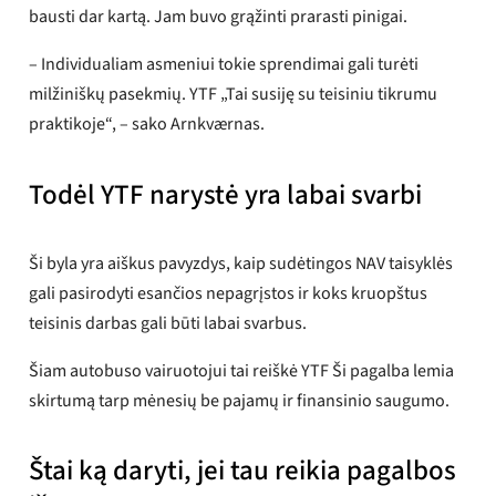
bausti dar kartą. Jam buvo grąžinti prarasti pinigai.
– Individualiam asmeniui tokie sprendimai gali turėti
milžiniškų pasekmių. YTF „Tai susiję su teisiniu tikrumu
praktikoje“, – sako Arnkværnas.
Todėl YTF narystė yra labai svarbi
Ši byla yra aiškus pavyzdys, kaip sudėtingos NAV taisyklės
gali pasirodyti esančios nepagrįstos ir koks kruopštus
teisinis darbas gali būti labai svarbus.
Šiam autobuso vairuotojui tai reiškė YTF Ši pagalba lemia
skirtumą tarp mėnesių be pajamų ir finansinio saugumo.
Štai ką daryti, jei tau reikia pagalbos