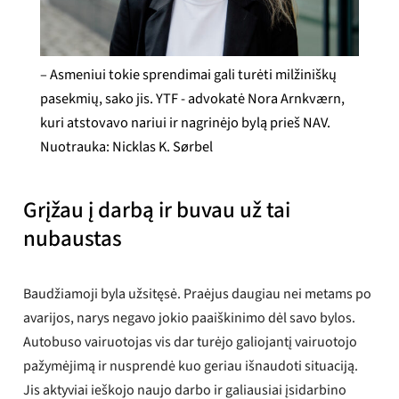
– Asmeniui tokie sprendimai gali turėti milžiniškų
pasekmių, sako jis. YTF - advokatė Nora Arnkværn,
kuri atstovavo nariui ir nagrinėjo bylą prieš NAV.
Nuotrauka: Nicklas K. Sørbel
Grįžau į darbą ir buvau už tai
nubaustas
Baudžiamoji byla užsitęsė. Praėjus daugiau nei metams po
avarijos, narys negavo jokio paaiškinimo dėl savo bylos.
Autobuso vairuotojas vis dar turėjo galiojantį vairuotojo
pažymėjimą ir nusprendė kuo geriau išnaudoti situaciją.
Jis aktyviai ieškojo naujo darbo ir galiausiai įsidarbino