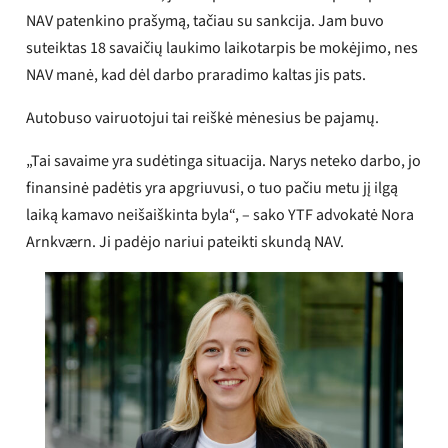
intelektą (DI)
NAV patenkino prašymą, tačiau su sankcija. Jam buvo
suteiktas 18 savaičių laukimo laikotarpis be mokėjimo, nes
NAV manė, kad dėl darbo praradimo kaltas jis pats.
Autobuso vairuotojui tai reiškė mėnesius be pajamų.
„Tai savaime yra sudėtinga situacija. Narys neteko darbo, jo
finansinė padėtis yra apgriuvusi, o tuo pačiu metu jį ilgą
laiką kamavo neišaiškinta byla“, – sako YTF advokatė Nora
Arnkværn. Ji padėjo nariui pateikti skundą NAV.