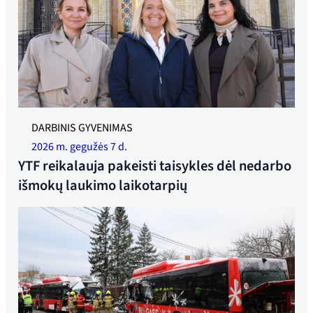
YTF yra pasirengę kovoti su 18 savaičių karantino laiku.
DARBINIS GYVENIMAS
Buvusi generalinė sekretorė Linda Jæger, federacijos
2026 m. gegužės 7 d.
vadovė Trude Sande ir patarėja Rameen Sheikh-Saastad.
YTF reikalauja pakeisti taisykles dėl nedarbo
Nuotrauka: Synne Pernille Jakobsen
išmokų laukimo laikotarpių