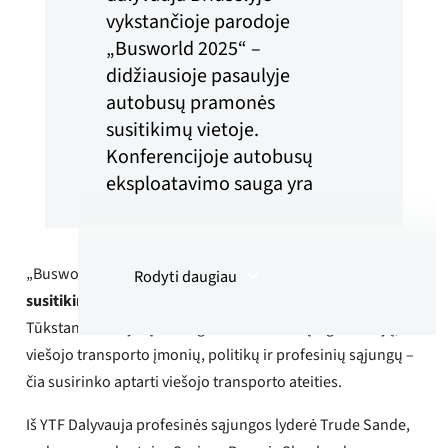
vykstančioje parodoje
„Busworld 2025“ –
didžiausioje pasaulyje
autobusų pramonės
susitikimų vietoje.
Konferencijoje autobusų
eksploatavimo sauga yra
vienas iš svarbiausių
darbotvarkės klausimų,
įskaitant vairuotojų saugą,
„Busworld“ yra
didžiausia pasaulyje autobusų pramonės
Rodyti daugiau
akumuliatorių saugą ir
susitikimų vieta
, vykstanti kas dvejus metus Briuselyje.
pasirengimą terorizmui bei
Tūkstančiai dalyvių iš daugiau nei 100 šalių – gamintojų,
kibernetinėms atakoms.
viešojo transporto įmonių, politikų ir profesinių sąjungų –
čia susirinko aptarti viešojo transporto ateities.
YTF Atidžiai stebi įvykius ir
jau seniai yra varomoji jėga
Iš YTF Dalyvauja profesinės sąjungos lyderė Trude Sande,
užtikrinant saugesnes