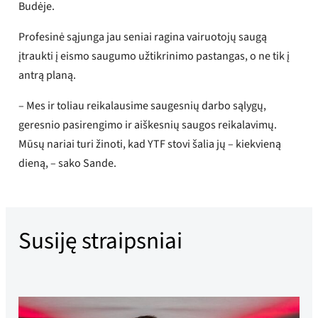
Budėje.
Profesinė sąjunga jau seniai ragina vairuotojų saugą
įtraukti į eismo saugumo užtikrinimo pastangas, o ne tik į
antrą planą.
– Mes ir toliau reikalausime saugesnių darbo sąlygų,
geresnio pasirengimo ir aiškesnių saugos reikalavimų.
Mūsų nariai turi žinoti, kad YTF stovi šalia jų – kiekvieną
dieną, – sako Sande.
Susiję straipsniai