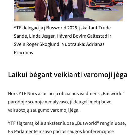
YTF delegacija į Busworld 2025, įskaitant Trude
Sande, Linda Jæger, Håvard Bovim Galtestad ir
Svein Roger Skoglund. Nuotrauka: Adrianas
Praconas
Laikui bėgant veikianti varomoji jėga
Nors YTF Nors asociacija oficialaus vaidmens „Busworld“
parodoje scenoje nedalyvavo, ji daugelį metų buvo
vairuotojų saugumo varomoji jėga.
YTF šią temą kėlė ankstesniuose „Busworld“ renginiuose,
ES Parlamente ir savo pačios saugos konferencijose