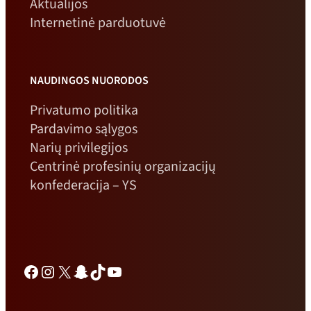
Aktualijos
Internetinė parduotuvė
NAUDINGOS NUORODOS
Privatumo politika
Pardavimo sąlygos
Narių privilegijos
Centrinė profesinių organizacijų
konfederacija – YS
Facebook
Instagramas
X
„Snapchat“
TikTok
„YouTube“