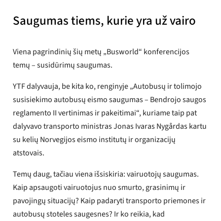
metais išliktų svarbiausiu
Saugumas tiems, kurie yra už vairo
prioritetu.
Santrauka sukurta naudojant dirbtinį
Viena pagrindinių šių metų „Busworld“ konferencijos
intelektą (DI)
temų – susidūrimų saugumas.
YTF dalyvauja, be kita ko, renginyje „Autobusų ir tolimojo
susisiekimo autobusų eismo saugumas – Bendrojo saugos
reglamento II vertinimas ir pakeitimai“, kuriame taip pat
dalyvavo transporto ministras Jonas Ivaras Nygårdas kartu
su kelių Norvegijos eismo institutų ir organizacijų
atstovais.
Temų daug, tačiau viena išsiskiria: vairuotojų saugumas.
Kaip apsaugoti vairuotojus nuo smurto, grasinimų ir
pavojingų situacijų? Kaip padaryti transporto priemones ir
autobusų stoteles saugesnes? Ir ko reikia, kad