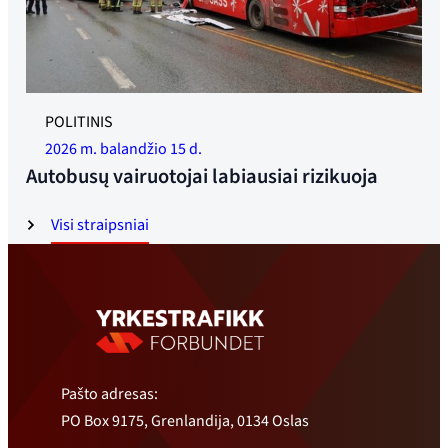
Nuotrauka: SHK
POLITINIS
2026 m. balandžio 15 d.
Autobusų vairuotojai labiausiai rizikuoja
Visi straipsniai
Pašto adresas:
PO Box 9175, Grenlandija, 0134 Oslas