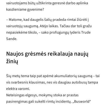
vairuotojams būtų užtikrinta geresnė darbo aplinka
kasdieniame gyvenime?
– Matome, kad daugelis šalių pradeda rimtai žiūrėti į
vairuotojų saugumą. Atėjo laikas. Tačiau dar toli gražu
nepasiekėme tikslo, – sako profsąjungų lyderis Trude
Sande.
Naujos grėsmės reikalauja naujų
žinių
Šių metų tema taip pat apėmė akumuliatorių saugumą – tai
vis svarbesnis klausimas, nes vis daugiau autobusų tampa
elektra varomi.
Neteisingas elgesys, mokymų stoka ar prastas
pasirengimas gali sukelti rimtų incidentų. „Busworld“