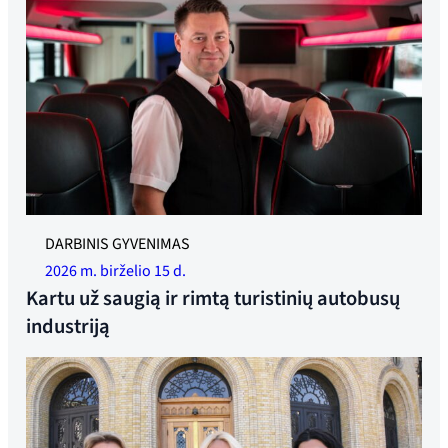
Prisidėkite prie rimtos ir sąžiningos turistinių autobusų
DARBINIS GYVENIMAS
pramonės kūrimo. Nuotrauka: Per Christian Lind
2026 m. birželio 15 d.
Kartu už saugią ir rimtą turistinių autobusų
industriją