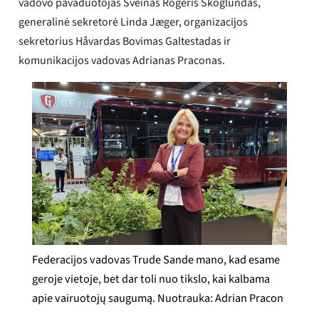
vadovo pavaduotojas Sveinas Rogeris Skoglundas,
autobusų vairuotojų darbo
generalinė sekretorė Linda Jæger, organizacijos
sąlygas tiek Norvegijoje, tiek
sekretorius Håvardas Bovimas Galtestadas ir
tarptautiniu mastu.
komunikacijos vadovas Adrianas Praconas.
Asociacija dalyvauja keliuose
profesiniuose užsiėmimuose,
kuriuose, be kita ko,
dalyvauja transporto
ministras Jon-Ivar Nygård ir
Norvegijos eismo institutų
atstovai.
„Busworld“ rodo, kad
pramonė sparčiai keičiasi,
ir... YTF Dalyvavimas yra
Federacijos vadovas Trude Sande mano, kad esame
susijęs su žinių įgijimu ir
geroje vietoje, bet dar toli nuo tikslo, kai kalbama
užtikrinimu, kad vairuotojų
apie vairuotojų saugumą. Nuotrauka: Adrian Pracon
saugumas ateinančiais