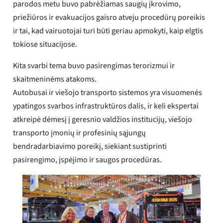
parodos metu buvo pabrėžiamas saugių įkrovimo,
priežiūros ir evakuacijos gaisro atveju procedūrų poreikis
ir tai, kad vairuotojai turi būti geriau apmokyti, kaip elgtis
tokiose situacijose.
Kita svarbi tema buvo pasirengimas terorizmui ir
skaitmeninėms atakoms.
Autobusai ir viešojo transporto sistemos yra visuomenės
ypatingos svarbos infrastruktūros dalis, ir keli ekspertai
atkreipė dėmesį į geresnio valdžios institucijų, viešojo
transporto įmonių ir profesinių sąjungų
bendradarbiavimo poreikį, siekiant sustiprinti
pasirengimo, įspėjimo ir saugos procedūras.