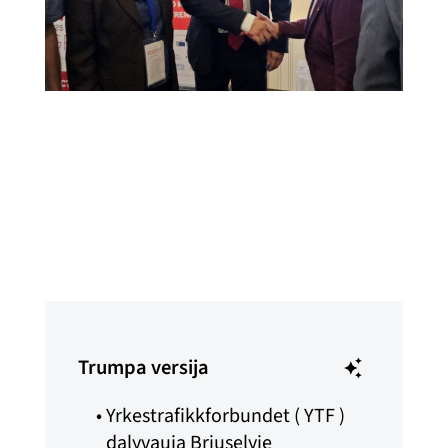
Adrianas Praconas
Paskelbta
2025 m. spalio 7 d.
Trumpa versija
Yrkestrafikkforbundet ( YTF )
dalyvauja Briuselyje