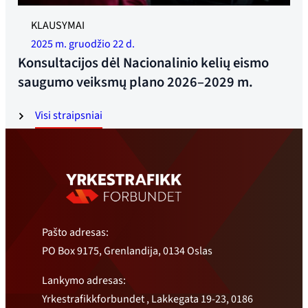
Dabar statoma daugiau visą parą veikiančių poilsio zonų.
KLAUSYMAI
Nuotrauka: Jonas Ruud
2025 m. gruodžio 22 d.
Konsultacijos dėl Nacionalinio kelių eismo
saugumo veiksmų plano 2026–2029 m.
Visi straipsniai
Pašto adresas:
PO Box 9175, Grenlandija, 0134 Oslas
Lankymo adresas:
Yrkestrafikkforbundet , Lakkegata 19-23, 0186