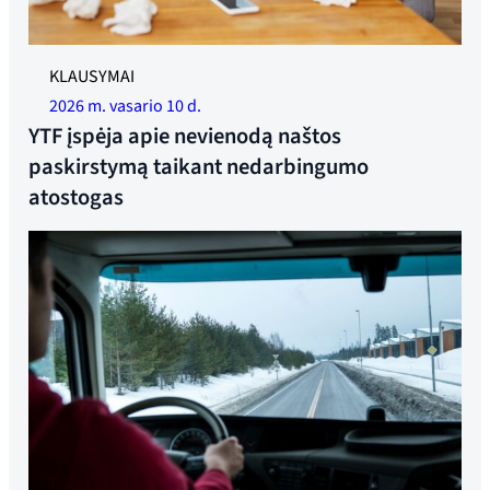
Iliustracinė nuotrauka.
KLAUSYMAI
2026 m. vasario 10 d.
YTF įspėja apie nevienodą naštos
paskirstymą taikant nedarbingumo
atostogas