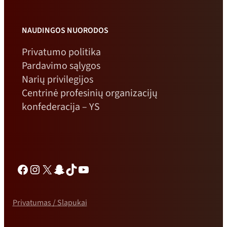
NAUDINGOS NUORODOS
Privatumo politika
Pardavimo sąlygos
Narių privilegijos
Centrinė profesinių organizacijų
konfederacija – YS
Facebook
Instagramas
X
„Snapchat“
TikTok
„YouTube“
Privatumas / Slapukai