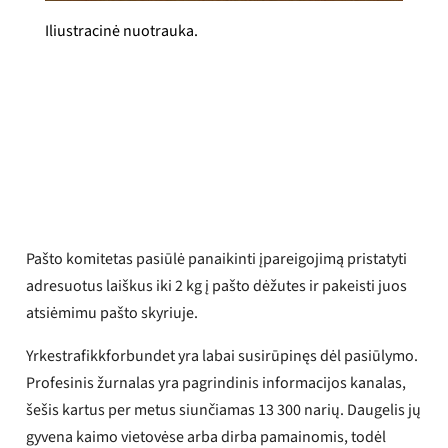
Iliustracinė nuotrauka.
Yrkestrafikkforbundet
Paskelbta
2025 m. kovo 5 d.
Pašto komitetas pasiūlė panaikinti įpareigojimą pristatyti
adresuotus laiškus iki 2 kg į pašto dėžutes ir pakeisti juos
atsiėmimu pašto skyriuje.
Yrkestrafikkforbundet yra labai susirūpinęs dėl pasiūlymo.
Profesinis žurnalas yra pagrindinis informacijos kanalas,
šešis kartus per metus siunčiamas 13 300 narių. Daugelis jų
gyvena kaimo vietovėse arba dirba pamainomis, todėl