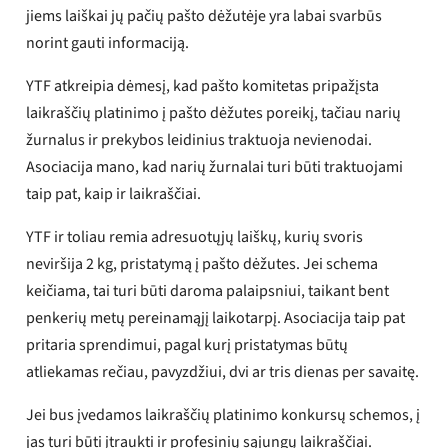
jiems laiškai jų pačių pašto dėžutėje yra labai svarbūs
norint gauti informaciją.
YTF atkreipia dėmesį, kad pašto komitetas pripažįsta
laikraščių platinimo į pašto dėžutes poreikį, tačiau narių
žurnalus ir prekybos leidinius traktuoja nevienodai.
Asociacija mano, kad narių žurnalai turi būti traktuojami
taip pat, kaip ir laikraščiai.
YTF ir toliau remia adresuotųjų laiškų, kurių svoris
neviršija 2 kg, pristatymą į pašto dėžutes. Jei schema
keičiama, tai turi būti daroma palaipsniui, taikant bent
penkerių metų pereinamąjį laikotarpį. Asociacija taip pat
pritaria sprendimui, pagal kurį pristatymas būtų
atliekamas rečiau, pavyzdžiui, dvi ar tris dienas per savaitę.
Jei bus įvedamos laikraščių platinimo konkursų schemos, į
jas turi būti įtraukti ir profesinių sąjungų laikraščiai.