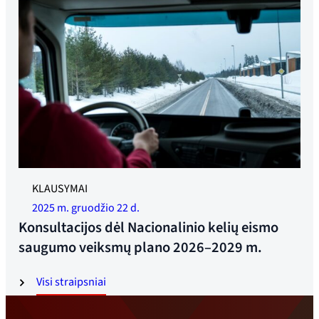
Dabar statoma daugiau visą parą veikiančių poilsio zonų.
KLAUSYMAI
Nuotrauka: Jonas Ruud
2025 m. gruodžio 22 d.
Konsultacijos dėl Nacionalinio kelių eismo
saugumo veiksmų plano 2026–2029 m.
Visi straipsniai