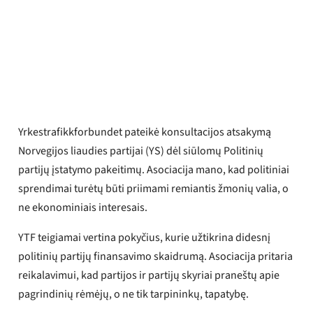
Yrkestrafikkforbundet
Paskelbta
2025 m. kovo 5 d.
Yrkestrafikkforbundet pateikė konsultacijos atsakymą
Norvegijos liaudies partijai (YS) dėl siūlomų Politinių
partijų įstatymo pakeitimų. Asociacija mano, kad politiniai
sprendimai turėtų būti priimami remiantis žmonių valia, o
ne ekonominiais interesais.
YTF teigiamai vertina pokyčius, kurie užtikrina didesnį
politinių partijų finansavimo skaidrumą. Asociacija pritaria
reikalavimui, kad partijos ir partijų skyriai praneštų apie
pagrindinių rėmėjų, o ne tik tarpininkų, tapatybę.