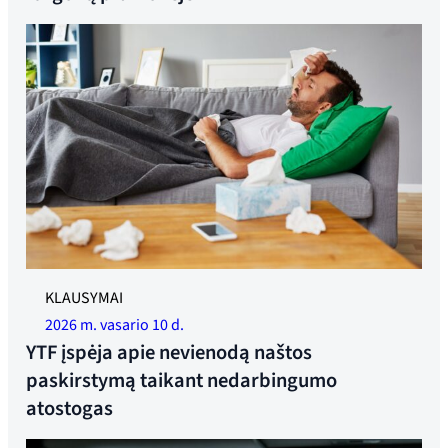
Iliustracinė nuotrauka.
KLAUSYMAI
2026 m. vasario 10 d.
YTF įspėja apie nevienodą naštos
paskirstymą taikant nedarbingumo
atostogas