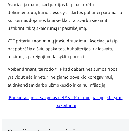
Asociacija mano, kad partijos taip pat turėtų
dokumentuoti, kurios lėšos yra skirtos politinei paramai, o
kurios naudojamos kitai veiklai. Tai svarbu siekiant
užtikrinti tikrą skaidrumą ir pasitikėjimą.
YTF pritaria anoniminių įnašų draudimui. Asociacija taip
pat pabrėžia aiškių apskaitos, buhalterijos ir ataskaitų
teikimo įsipareigojimų taisyklių poreikį.
Apibendrinant, tai rodo YTF kad dabartinės sumos ribos
yra vidutinės ir neturi neigiamo poveikio koregavimui,
atitinkančiam darbo užmokesčio ir kainų infliaciją.
Konsultacijos atsakymas dėl YS – Politinių partijų įstatymo
pakeitimai