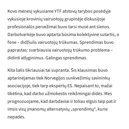
Kovo mėnesį vykusiame YTF atstovų tarybos posėdyje
vykusioje krovinių vairuotojų grupinėje diskusijoje
profesionalūs pervežimai buvo tarsi musė ant sienos.
Darbotvarkėje buvo aptarta būsima kolektyvinė sutartis, o
fone – didžiulis vairuotojų trūkumas. Sprendimas buvo
paprastas: svarbiausia vairuotojų trūkumo problema –
didinti atlyginimus. Galingas sprendimas.
Kita šalis tikriausiai tai supranta. Šis klausimas buvo
aptarinėjamas tiek Norvegijos sunkvežimių savininkų
asociacijoje, tiek tarp ekspertų ES. Nepaisant to, mažai
tikėtina, kad darbo užmokestis reikšmingai didės. Mes
prognozuojame, kad darbdaviai ir toliau elgsis taip pat ir
imsis visų įmanomų alternatyvių „sprendimų“, kurie
nepadės.