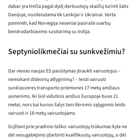
dabar yra trečia pagal dydį darbuotojų skaičių turinti šalis
Danijoje, nusileisdama tik Lenkijai ir Ukrainai. Verta
paminėti, kad Norvegija neseniai pasirašė svarbų
bendradarbiavimo susitarimą su Indija.
Septyniolikmečiai su sunkvežimiu?
Dar vienas naujas ES pasiūlymas įtraukti vairuotojus –
nemokant didesnių atlyginimų? – leisti vairuoti
sunkiasvores transporto priemones 17 metų amžiaus
asmenims. Iki šiol vidutinis amžius Europoje buvo 21
metai, nors kai kurios šalys tam tikromis sąlygomis leido
vairuoti ir 18 metų vairuotojams.
Grįžtant prie pradinio taško: vairuotojų trūkumas kyla ne
dėl nesugebėjimo įdarbinti kvalifikuotų vairuotojų, o dėl