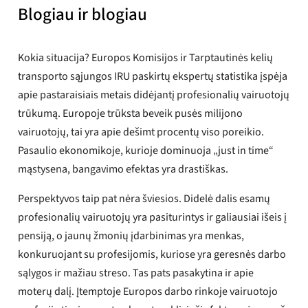
Blogiau ir blogiau
Kokia situacija? Europos Komisijos ir Tarptautinės kelių
transporto sąjungos IRU paskirtų ekspertų statistika įspėja
apie pastaraisiais metais didėjantį profesionalių vairuotojų
trūkumą. Europoje trūksta beveik pusės milijono
vairuotojų, tai yra apie dešimt procentų viso poreikio.
Pasaulio ekonomikoje, kurioje dominuoja „just in time“
mąstysena, bangavimo efektas yra drastiškas.
Perspektyvos taip pat nėra šviesios. Didelė dalis esamų
profesionalių vairuotojų yra pasiturintys ir galiausiai išeis į
pensiją, o jaunų žmonių įdarbinimas yra menkas,
konkuruojant su profesijomis, kuriose yra geresnės darbo
sąlygos ir mažiau streso. Tas pats pasakytina ir apie
moterų dalį. Įtemptoje Europos darbo rinkoje vairuotojo