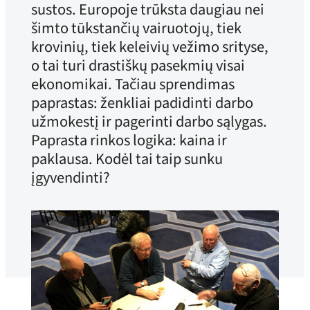
sustos. Europoje trūksta daugiau nei
šimto tūkstančių vairuotojų, tiek
krovinių, tiek keleivių vežimo srityse,
o tai turi drastiškų pasekmių visai
ekonomikai. Tačiau sprendimas
paprastas: ženkliai padidinti darbo
užmokestį ir pagerinti darbo sąlygas.
Paprasta rinkos logika: kaina ir
paklausa. Kodėl tai taip sunku
įgyvendinti?