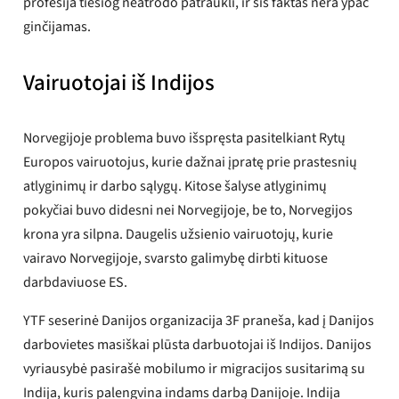
profesija tiesiog neatrodo patraukli, ir šis faktas nėra ypač
ginčijamas.
Vairuotojai iš Indijos
Norvegijoje problema buvo išspręsta pasitelkiant Rytų
Europos vairuotojus, kurie dažnai įpratę prie prastesnių
atlyginimų ir darbo sąlygų. Kitose šalyse atlyginimų
pokyčiai buvo didesni nei Norvegijoje, be to, Norvegijos
krona yra silpna. Daugelis užsienio vairuotojų, kurie
vairavo Norvegijoje, svarsto galimybę dirbti kituose
darbdaviuose ES.
YTF seserinė Danijos organizacija 3F praneša, kad į Danijos
darbovietes masiškai plūsta darbuotojai iš Indijos. Danijos
vyriausybė pasirašė mobilumo ir migracijos susitarimą su
Indija, kuris palengvina indams darbą Danijoje. Indija