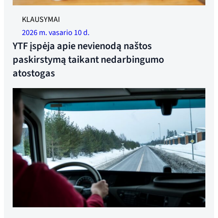
Iliustracinė nuotrauka.
KLAUSYMAI
2026 m. vasario 10 d.
YTF įspėja apie nevienodą naštos
paskirstymą taikant nedarbingumo
atostogas
Dabar statoma daugiau visą parą veikiančių poilsio zonų.