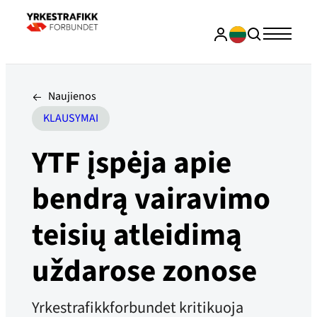
Naujienos
KLAUSYMAI
YTF įspėja apie
bendrą vairavimo
teisių atleidimą
uždarose zonose
Yrkestrafikkforbundet kritikuoja