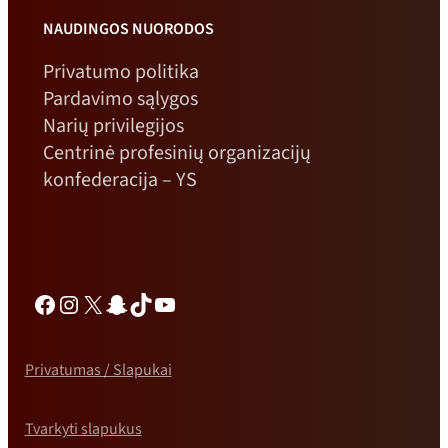
NAUDINGOS NUORODOS
Privatumo politika
Pardavimo sąlygos
Narių privilegijos
Centrinė profesinių organizacijų
konfederacija – YS
Facebook
Instagramas
X
„Snapchat“
TikTok
„YouTube“
Privatumas / Slapukai
Tvarkyti slapukus