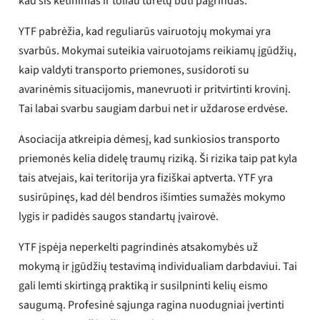
kad šis ketinimas ir toliau turėtų būti pagrindas.
YTF pabrėžia, kad reguliarūs vairuotojų mokymai yra
svarbūs. Mokymai suteikia vairuotojams reikiamų įgūdžių,
kaip valdyti transporto priemones, susidoroti su
avarinėmis situacijomis, manevruoti ir pritvirtinti krovinį.
Tai labai svarbu saugiam darbui net ir uždarose erdvėse.
Asociacija atkreipia dėmesį, kad sunkiosios transporto
priemonės kelia didelę traumų riziką. Ši rizika taip pat kyla
tais atvejais, kai teritorija yra fiziškai aptverta. YTF yra
susirūpinęs, kad dėl bendros išimties sumažės mokymo
lygis ir padidės saugos standartų įvairovė.
YTF įspėja neperkelti pagrindinės atsakomybės už
mokymą ir įgūdžių testavimą individualiam darbdaviui. Tai
gali lemti skirtingą praktiką ir susilpninti kelių eismo
saugumą. Profesinė sąjunga ragina nuodugniai įvertinti