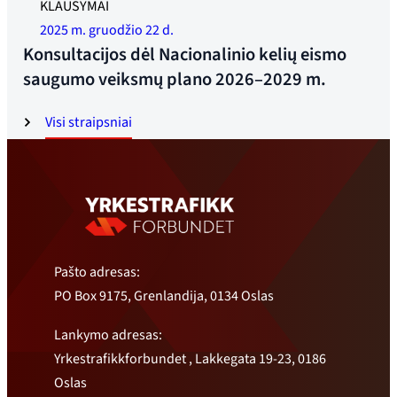
KLAUSYMAI
Nuotrauka: Jonas Ruud
2025 m. gruodžio 22 d.
Konsultacijos dėl Nacionalinio kelių eismo
saugumo veiksmų plano 2026–2029 m.
Visi straipsniai
Pašto adresas:
PO Box 9175, Grenlandija, 0134 Oslas
Lankymo adresas:
Yrkestrafikkforbundet , Lakkegata 19-23, 0186
Oslas