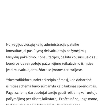
Yrkestrafikkforbundet
Paskelbta
2023 m. rugsėjo 15 d.
Norvegijos viešųjų kelių administracija pateikė
konsultacijai pasiūlymą dėl vairuotojo pažymėjimų
taisyklių pakeitimo. Konsultacijos, be kita ko, susijusios su
bendrosios vairuotojo pažymėjimo reikalavimo išimties
įvedimu vairuojant uždarose įmonės teritorijose.
Yrkestrafikkforbundet atkreipia dėmesį, kad dabartinė
išimties schema buvo sumanyta kaip laikinas sprendimas.
Pagal schemą darbuotojai turėjo gauti reikiamą vairuotojo
pažymėjimą per ribotą laikotarpį. Profesinė sąjunga mano,