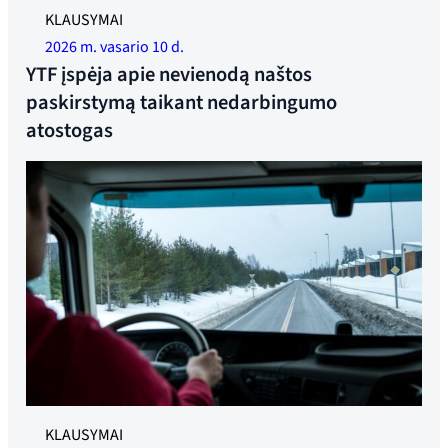
Iliustracinė nuotrauka.
KLAUSYMAI
2026 m. vasario 10 d.
YTF įspėja apie nevienodą naštos
paskirstymą taikant nedarbingumo
atostogas
Dabar statoma daugiau visą parą veikiančių poilsio zonų.
KLAUSYMAI