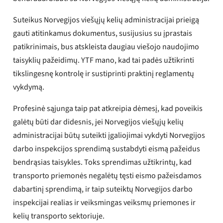
Suteikus Norvegijos viešųjų kelių administracijai prieigą
gauti atitinkamus dokumentus, susijusius su įprastais
patikrinimais, bus atskleista daugiau viešojo naudojimo
taisyklių pažeidimų. YTF mano, kad tai padės užtikrinti
tikslingesnę kontrolę ir sustiprinti praktinį reglamentų
vykdymą.
Profesinė sąjunga taip pat atkreipia dėmesį, kad poveikis
galėtų būti dar didesnis, jei Norvegijos viešųjų kelių
administracijai būtų suteikti įgaliojimai vykdyti Norvegijos
darbo inspekcijos sprendimą sustabdyti eismą pažeidus
bendrąsias taisykles. Toks sprendimas užtikrintų, kad
transporto priemonės negalėtų tęsti eismo pažeisdamos
dabartinį sprendimą, ir taip suteiktų Norvegijos darbo
inspekcijai realias ir veiksmingas veiksmų priemones ir
kelių transporto sektoriuje.