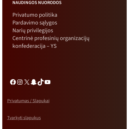
NAUDINGOS NUORODOS
Privatumo politika
Pardavimo sąlygos
Narių privilegijos
Centrinė profesinių organizacijų
konfederacija – YS
Facebook
Instagramas
X
„Snapchat“
TikTok
„YouTube“
Privatumas / Slapukai
Tvarkyti slapukus