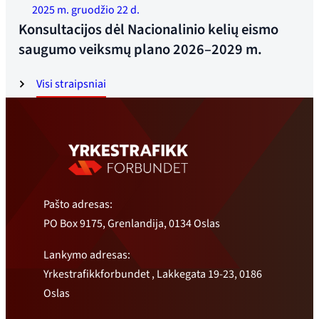
Nuotrauka: Jonas Ruud
2025 m. gruodžio 22 d.
Konsultacijos dėl Nacionalinio kelių eismo
saugumo veiksmų plano 2026–2029 m.
Visi straipsniai
Pašto adresas:
PO Box 9175, Grenlandija, 0134 Oslas
Lankymo adresas:
Yrkestrafikkforbundet , Lakkegata 19-23, 0186
Oslas