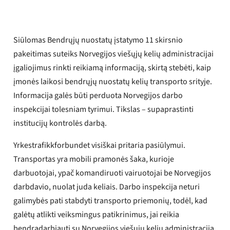
Siūlomas Bendrųjų nuostatų įstatymo 11 skirsnio
pakeitimas suteiks Norvegijos viešųjų kelių administracijai
įgaliojimus rinkti reikiamą informaciją, skirtą stebėti, kaip
įmonės laikosi bendrųjų nuostatų kelių transporto srityje.
Informacija galės būti perduota Norvegijos darbo
inspekcijai tolesniam tyrimui. Tikslas – supaprastinti
institucijų kontrolės darbą.
Yrkestrafikkforbundet visiškai pritaria pasiūlymui.
Transportas yra mobili pramonės šaka, kurioje
darbuotojai, ypač komandiruoti vairuotojai be Norvegijos
darbdavio, nuolat juda keliais. Darbo inspekcija neturi
galimybės pati stabdyti transporto priemonių, todėl, kad
galėtų atlikti veiksmingus patikrinimus, jai reikia
bendradarbiauti su Norvegijos viešųjų kelių administracija.