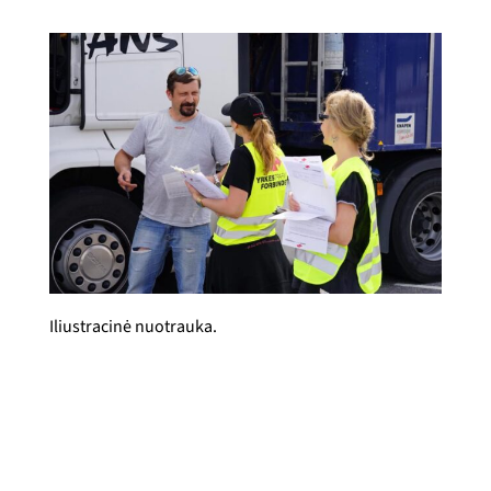
Iliustracinė nuotrauka.
Yrkestrafikkforbundet
Paskelbta
2019 m. gruodžio 12 d.