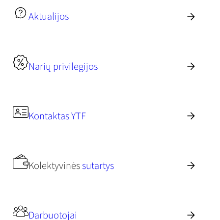
Aktualijos
Narių privilegijos
Kontaktas YTF
Kolektyvinės
sutartys
Darbuotojai