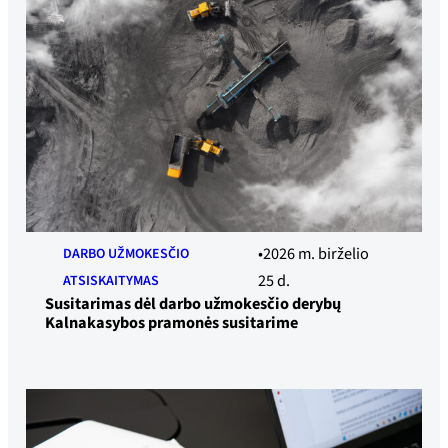
2026 m. birželio
DARBO UŽMOKESČIO
25 d.
ATSISKAITYMAS
Susitarimas dėl darbo užmokesčio derybų
Kalnakasybos pramonės susitarime