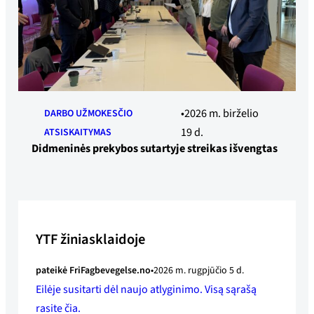
2026 m. birželio
DARBO UŽMOKESČIO
19 d.
ATSISKAITYMAS
Didmeninės prekybos sutartyje streikas išvengtas
YTF žiniasklaidoje
pateikė FriFagbevegelse.no
2026 m. rugpjūčio 5 d.
Eilėje susitarti dėl naujo atlyginimo. Visą sąrašą
rasite čia.