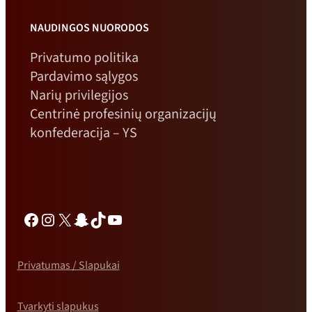
NAUDINGOS NUORODOS
Privatumo politika
Pardavimo sąlygos
Narių privilegijos
Centrinė profesinių organizacijų
konfederacija – YS
Facebook
Instagramas
X
„Snapchat“
TikTok
„YouTube“
Privatumas / Slapukai
Tvarkyti slapukus