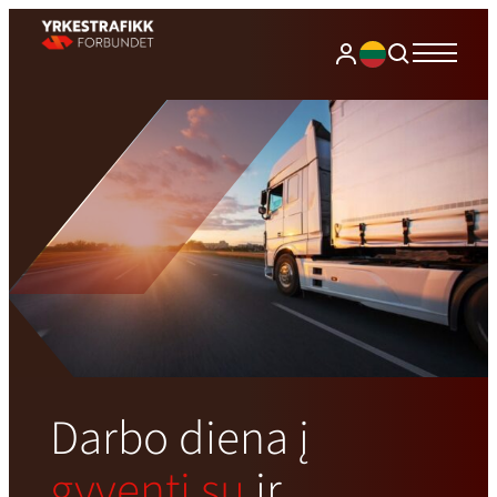
Darbo diena
į
gyventi su
ir