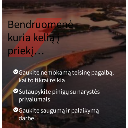
Bendruomenė
kuria kelią į
priekį…
Gaukite nemokamą teisinę pagalbą,
kai to tikrai reikia
Sutaupykite pinigų su narystės
privalumais
Gaukite saugumą ir palaikymą
darbe