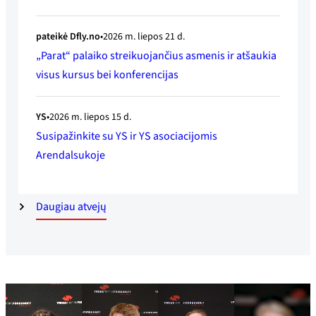
pateikė Dfly.no
2026 m. liepos 21 d.
„Parat“ palaiko streikuojančius asmenis ir atšaukia
visus kursus bei konferencijas
YS
2026 m. liepos 15 d.
Susipažinkite su YS ir YS asociacijomis
Arendalsukoje
Daugiau atvejų