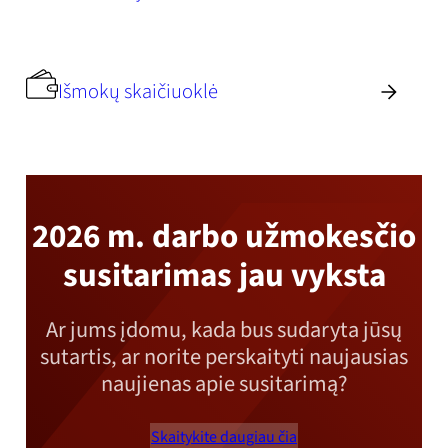
Išmokų skaičiuoklė
2026 m. darbo užmokesčio
susitarimas jau vyksta
Ar jums įdomu, kada bus sudaryta jūsų
sutartis, ar norite perskaityti naujausias
naujienas apie susitarimą?
Skaitykite daugiau čia