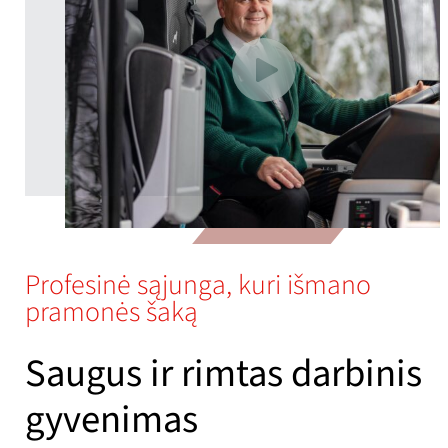
Profesinė sąjunga, kuri išmano
pramonės šaką
Saugus ir rimtas darbinis
gyvenimas