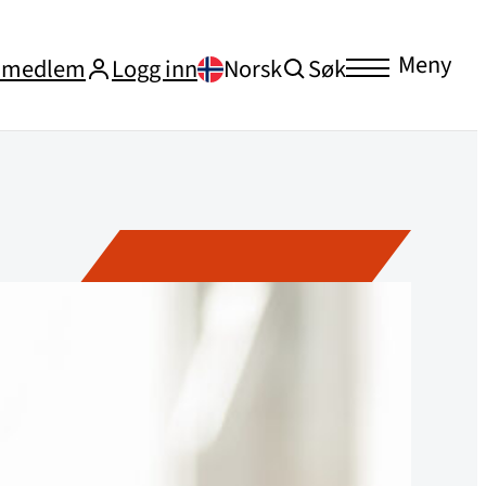
Meny
i medlem
Logg inn
Norsk
Søk