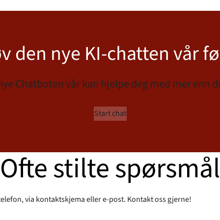
v den nye KI-chatten vår fø
nye Chatboten vår kan hjelpe deg med mer enn du
Start chat
Ofte stilte spørsmål
 telefon, via kontaktskjema eller e-post. Kontakt oss gjerne!