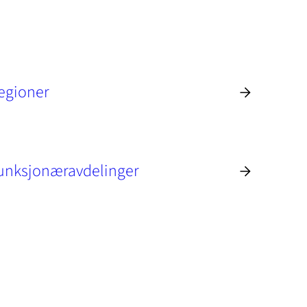
egioner
unksjonæravdelinger