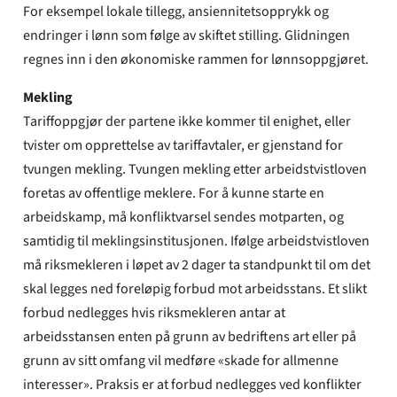
For eksempel lokale tillegg, ansiennitetsopprykk og
endringer i lønn som følge av skiftet stilling. Glidningen
regnes inn i den økonomiske rammen for lønnsoppgjøret.
Mekling
Tariffoppgjør der partene ikke kommer til enighet, eller
tvister om opprettelse av tariffavtaler, er gjenstand for
tvungen mekling. Tvungen mekling etter arbeidstvistloven
foretas av offentlige meklere. For å kunne starte en
arbeidskamp, må konfliktvarsel sendes motparten, og
samtidig til meklingsinstitusjonen. Ifølge arbeidstvistloven
må riksmekleren i løpet av 2 dager ta standpunkt til om det
skal legges ned foreløpig forbud mot arbeidsstans. Et slikt
forbud nedlegges hvis riksmekleren antar at
arbeidsstansen enten på grunn av bedriftens art eller på
grunn av sitt omfang vil medføre «skade for allmenne
interesser». Praksis er at forbud nedlegges ved konflikter