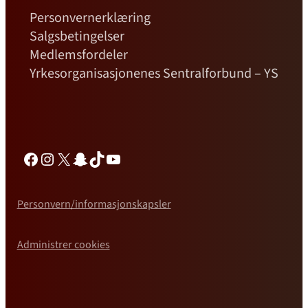
Personvernerklæring
Salgsbetingelser
Medlemsfordeler
Yrkesorganisasjonenes Sentralforbund – YS
Facebook
Instagram
X
Snapchat
TikTok
YouTube
Personvern/informasjonskapsler
Administrer cookies