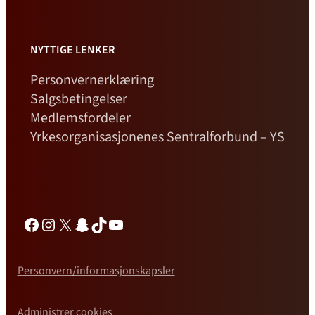
NYTTIGE LENKER
Personvernerklæring
Salgsbetingelser
Medlemsfordeler
Yrkesorganisasjonenes Sentralforbund – YS
Facebook
Instagram
X
Snapchat
TikTok
YouTube
Personvern/informasjonskapsler
Administrer cookies