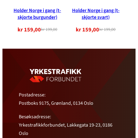
Holder Norge i gang (t-
Holder Norge i gang (t-
skjorte burgunder)
skjorte svart)
kr
159,00
kr
159,00
kr
199,00
kr
199,00
Opprinnelig
Nåværende
Opprinnelig
Nåværende
pris
pris
pris
pris
var:
er:
var:
er:
kr 199,00.
kr 159,00.
kr 199,00.
kr 159,00.
Postadresse:
Postboks 9175, Grønland, 0134 Oslo
Besøksadresse:
Yrkestrafikkforbundet, Lakkegata 19-23, 0186
Oslo