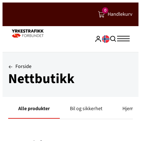
Hopp
0
Handlekurv
til
innhold
Forside
Nettbutikk
Alle produkter
Bil og sikkerhet
Hjem og