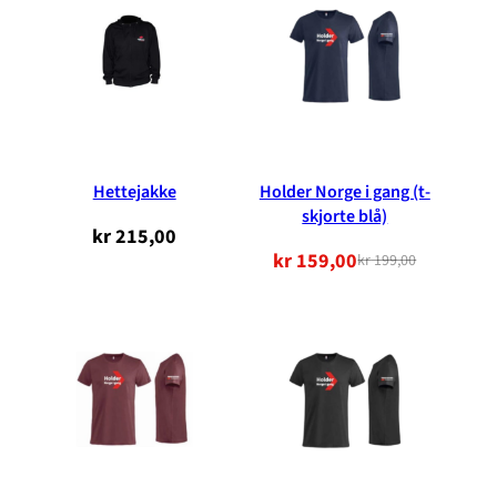
kr 199,00.
kr 159,00.
Hettejakke
Holder Norge i gang (t-
skjorte blå)
kr
215,00
kr
159,00
kr
199,00
Opprinnelig
Nåværende
pris
pris
var:
er:
kr 199,00.
kr 159,00.