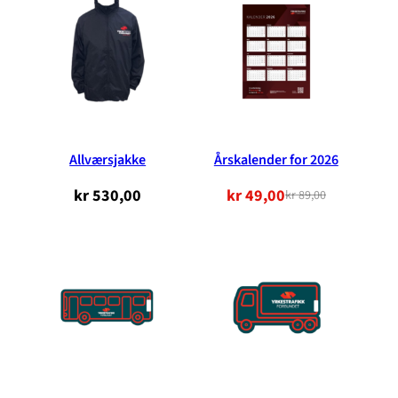
Allværsjakke
Årskalender for 2026
kr
530,00
kr
49,00
kr
89,00
Opprinnelig
Nåværende
pris
pris
var:
er:
kr 89,00.
kr 49,00.