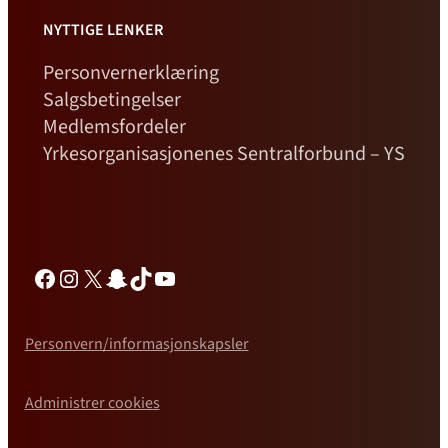
NYTTIGE LENKER
Personvernerklæring
Salgsbetingelser
Medlemsfordeler
Yrkesorganisasjonenes Sentralforbund – YS
Facebook
Instagram
X
Snapchat
TikTok
YouTube
Personvern/informasjonskapsler
Administrer cookies