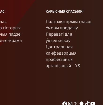
НАС
КАРЫСНЫЯ СПАСЫЛКІ
нас
Палітыка прыватнасці
 гісторыя
Умовы продажу
чыя падзеі
Перавагі для
рнэт-крама
ўдзельнікаў
Цэнтральная
канфедэрацыя
прафесійных
арганізацый – YS
Фэйсбук
Інстаграм
Х
Снэпчат
TikTok
YouTu