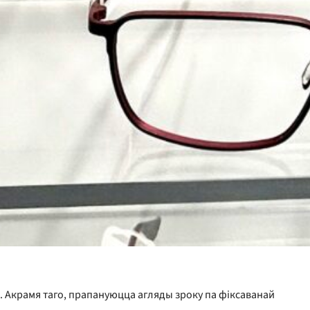
ы. Акрамя таго, прапануюцца агляды зроку па фіксаванай