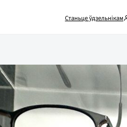
Станьце ўдзельнікам