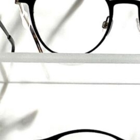
энд
ьнік, вы атрымліваеце выдатныя
d на акуляры, кантактныя лінзы і