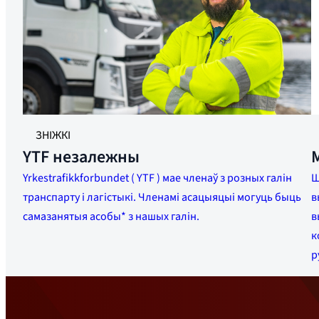
ЗНІЖКІ
YTF незалежны
Yrkestrafikkforbundet ( YTF ) мае членаў з розных галін
Ш
транспарту і лагістыкі. Членамі асацыяцыі могуць быць
в
самазанятыя асобы* з нашых галін.
в
к
р