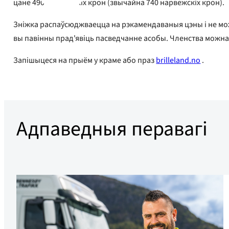
цане 490 нарвежскіх крон (звычайна 740 нарвежскіх крон).
Зніжка распаўсюджваецца на рэкамендаваныя цэны і не можа
вы павінны прад'явіць пасведчанне асобы. Членства можн
Запішыцеся на прыём у краме або праз
brilleland.no
.
Адпаведныя перавагі