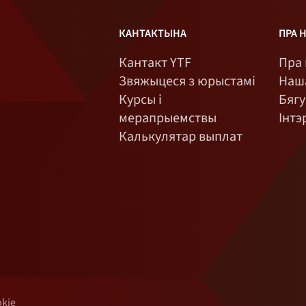
КАНТАКТЫНА
ПРА 
Кантакт YTF
Пра 
Звяжыцеся з юрыстамі
Наша
Курсы і
Бягу
мерапрыемствы
Інтэ
Калькулятар выплат
okie