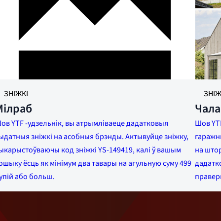
ЗНІЖКІ
ЗНІЖ
Мілраб
Чала
ов YTF -удзельнік, вы атрымліваеце дадатковыя
Шов YTF
ыдатныя зніжкі на асобныя брэнды. Актывуйце зніжку,
гаражны
ыкарыстоўваючы код зніжкі YS-149419, калі ў вашым
на што
ошыку ёсць як мінімум два тавары на агульную суму 499
дадатк
упій або больш.
правер