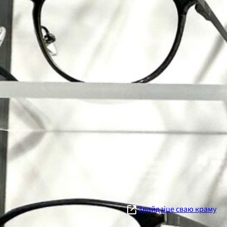
ЗНІЖКІ
Глассл
Шов YTF Як удзел
зніжкі ў Brillelan
агляды зроку.
Знайдзіце сваю краму