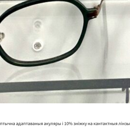
аптычна адаптаваныя акуляры і 10% зніжку на кантактныя лінз