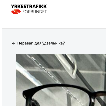
Перавагі для ўдзельнікаў