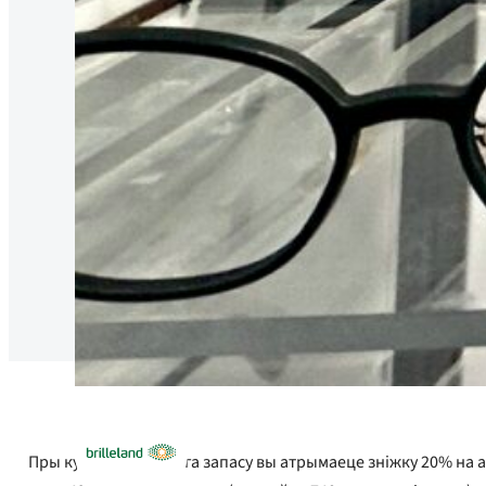
Пры куплі 6-месячнага запасу вы атрымаеце зніжку 20% на 