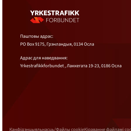
Паштовы адрас:
PO Box 9175, Грэнландыя, 0134 Осла
Адрас для наведвання:
Yrkestrafikkforbundet , Лаккегата 19-23, 0186 Осла
Канфідэнцыяльнасць/Файлы cookie
Кіраванне файламі co