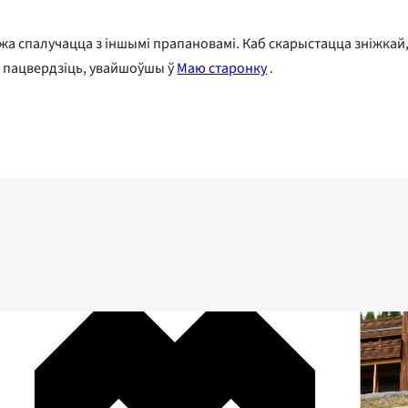
 спалучацца з іншымі прапановамі. Каб скарыстацца зніжкай, 
а пацвердзіць, увайшоўшы ў
Маю старонку
.