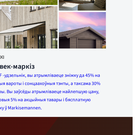
КІ
век-маркіз
 -удзельнік, вы атрымліваеце зніжку да 45% на
я вароты і сонцаахоўныя тэнты, а таксама 30%
ры. Вы заўсёды атрымліваеце найлепшую цану,
овыя 5% на акцыйныя тавары і бясплатную
ку ў Markisemannen.