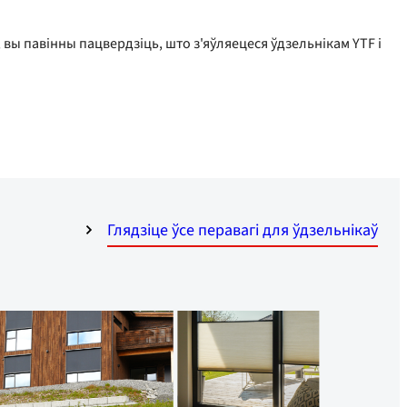
вы павінны пацвердзіць, што з'яўляецеся ўдзельнікам YTF і
Глядзіце ўсе перавагі для ўдзельнікаў