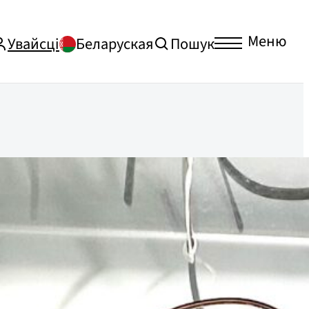
Меню
Увайсці
Беларуская
Пошук