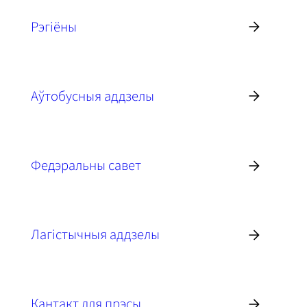
Рэгіёны
Аўтобусныя аддзелы
Федэральны савет
Лагістычныя аддзелы
Кантакт для прэсы