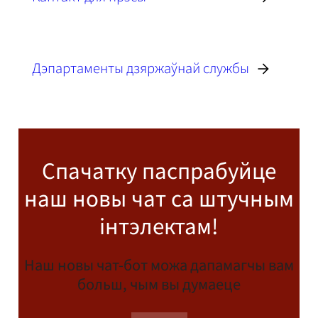
Дэпартаменты дзяржаўнай службы
Спачатку паспрабуйце
наш новы чат са штучным
інтэлектам!
Наш новы чат-бот можа дапамагчы вам
больш, чым вы думаеце