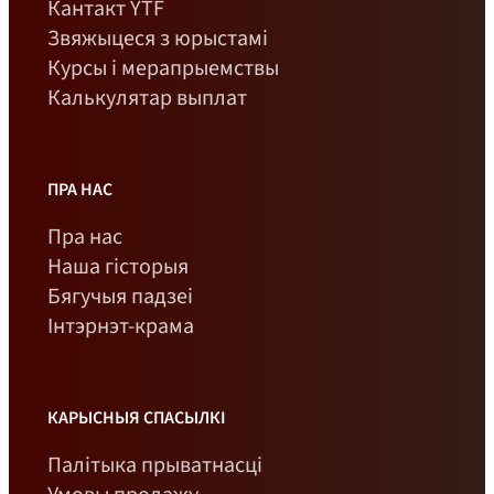
Кантакт YTF
Звяжыцеся з юрыстамі
Курсы і мерапрыемствы
Калькулятар выплат
ПРА НАС
Пра нас
Наша гісторыя
Бягучыя падзеі
Інтэрнэт-крама
КАРЫСНЫЯ СПАСЫЛКІ
Палітыка прыватнасці