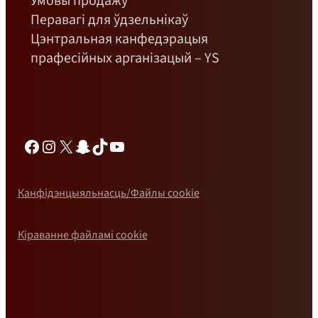
Умовы продажу
Перавагі для ўдзельнікаў
Цэнтральная канфедэрацыя
прафесійных арганізацый – YS
Фэйсбук
Інстаграм
Х
Снэпчат
TikTok
YouTube
Канфідэнцыяльнасць/Файлы cookie
Кіраванне файламі cookie