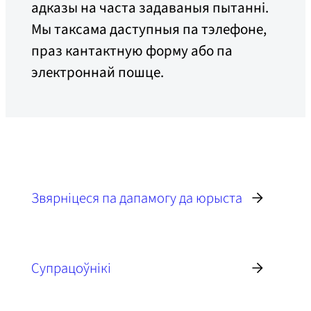
адказы на часта задаваныя пытанні.
Мы таксама даступныя па тэлефоне,
праз кантактную форму або па
электроннай пошце.
Звярніцеся па дапамогу да юрыста
Супрацоўнікі