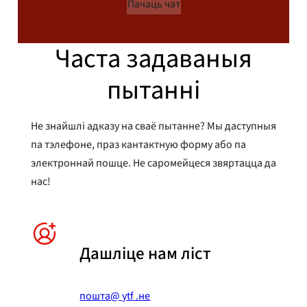
Пачаць чат
Часта задаваныя
пытанні
Не знайшлі адказу на сваё пытанне? Мы даступныя
па тэлефоне, праз кантактную форму або па
электроннай пошце. Не саромейцеся звяртацца да
нас!
Дашліце нам ліст
пошта@ ytf .не