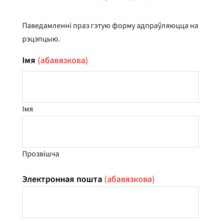
Паведамленні праз гэтую форму адпраўляюцца на
рэцэпцыю.
Імя
(абавязкова)
Імя
Прозвішча
Электронная пошта
(абавязкова)