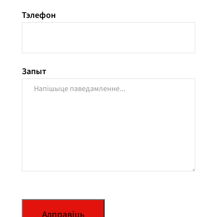
Тэлефон
Запыт
Адправіць