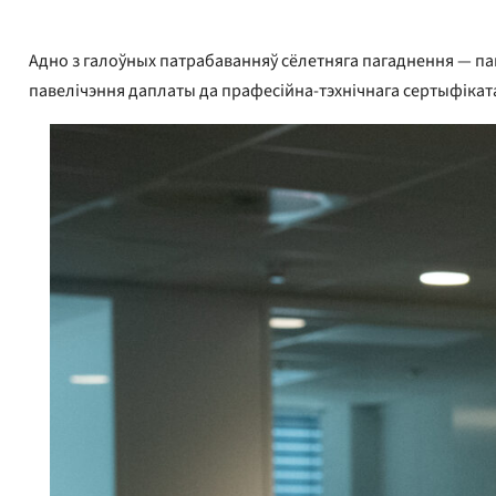
Адно з галоўных патрабаванняў сёлетняга пагаднення — па
павелічэння даплаты да прафесійна-тэхнічнага сертыфікат