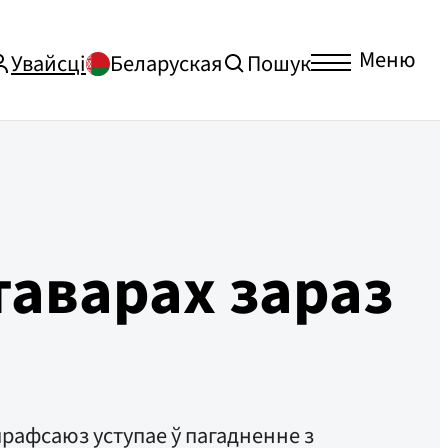
Меню
Увайсці
Беларуская
Пошук
таварах зараз
прафсаюз уступае ў пагадненне з