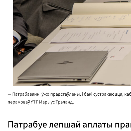
— Патрабаванні ўжо прадстаўлены, і бакі сустракаюцца, ка
перамоваў YTF Марыус Трэланд.
Патрабуе лепшай аплаты прац