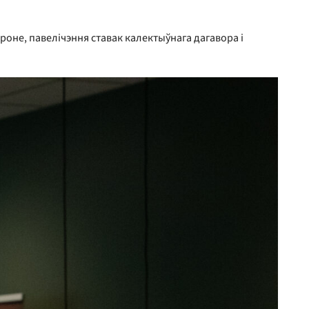
оне, павелічэння ставак калектыўнага дагавора і