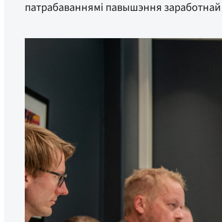
патрабаваннямі павышэння заработнай п