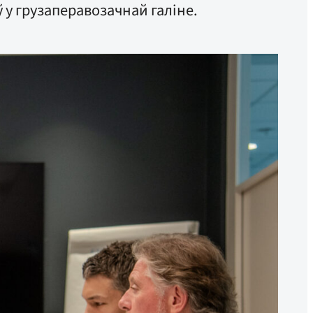
у грузаперавозачнай галіне.