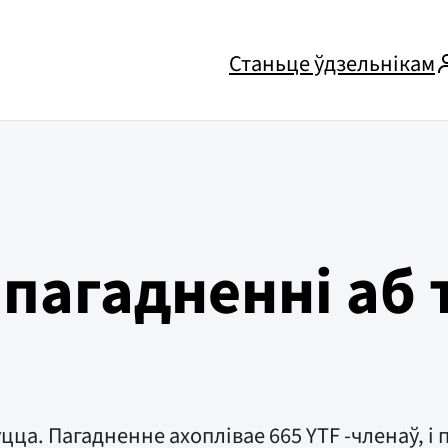
Станьце ўдзельнікам
пагадненні аб 
ца. Пагадненне ахоплівае 665 YTF -членаў, і 