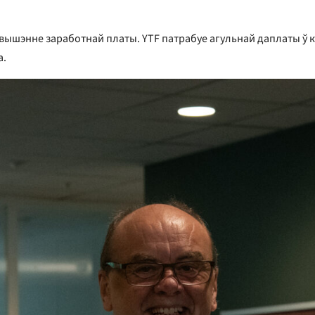
вышэнне заработнай платы. YTF патрабуе агульнай даплаты ў кр
а.