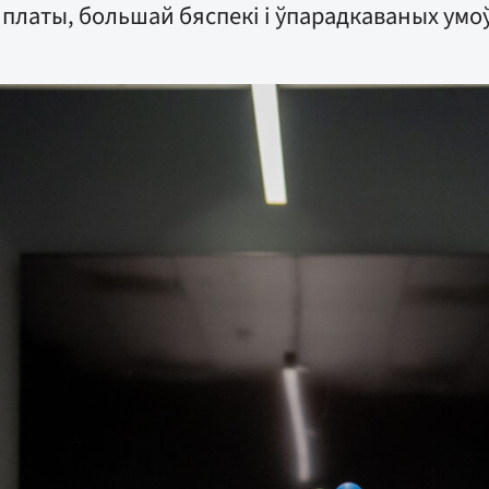
латы, большай бяспекі і ўпарадкаваных умоў 