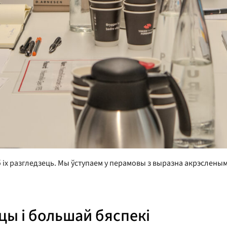
б іх разгледзець. Мы ўступаем у перамовы з выразна акрэсленым
ы і большай бяспекі