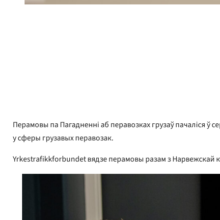
Адрыян Пракон
Апублікавана
3 чэрвеня 2026 г.
Перамовы па Пагадненні аб перавозках грузаў пачаліся ў се
у сферы грузавых перавозак.
Yrkestrafikkforbundet вядзе перамовы разам з Нарвежскай