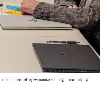
і прыярытэтамі ад імя нашых членаў, — кажа кіраўнік