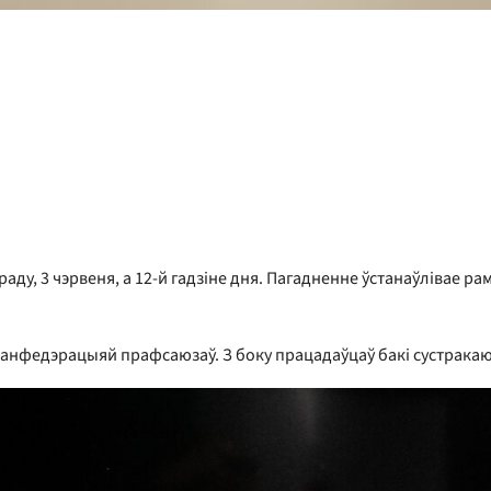
раду, 3 чэрвеня, а 12-й гадзіне дня. Пагадненне ўстанаўлівае р
 канфедэрацыяй прафсаюзаў. З боку працадаўцаў бакі сустрака