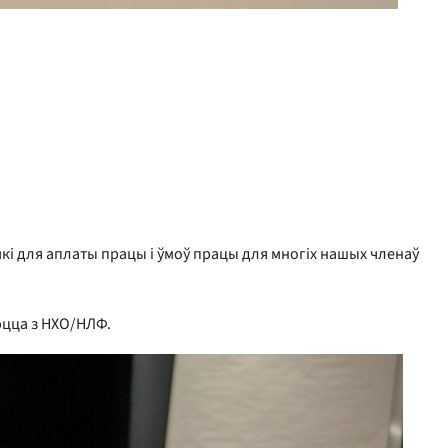
амкі для аплаты працы і ўмоў працы для многіх нашых членаў
юцца з НХО/НЛФ.