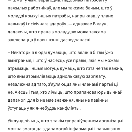
— Шмат у чым, верагодна, падобныя патрэбы і ў
пажылых работнікаў, але мы таксама бачым, што ў
моладзі крыху іншыя патрэбы, напрыклад, у плане
навыкаў і псіхічнага здароўя, — адказвае Віклун,
дадаючы, што праца з моладдзю можа таксама
заключацца ў павышэнні дасведчанасці.
– Некаторыя людзі думаюць, што вялікія бітвы ўжо
выйграныя, і што ў нас ёсць усе правы, якія мы можам
атрымаць. Іншыя могуць думаць, што гэта не так важна,
што яны атрымліваюць аднолькавую зарплату,
незалежна ад таго, з'яўляюцца яны членамі партыі ці
не. А ёсць і тыя, хто лічыць, што прапанова юрыдычнай
дапамогі для іх не мае значэння, яны не павінны
ўступаць у якія-небудзь канфлікты.
Уіклунд лічыць, што з такім супраціўленнем арганізацыі
можна змагацца з дапамогай інфармацыі і павышэння