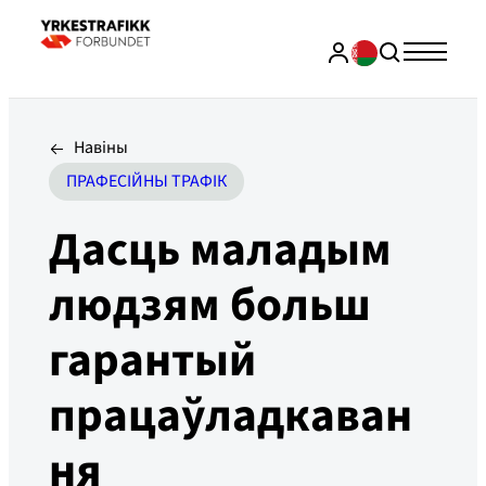
Навіны
ПРАФЕСІЙНЫ ТРАФІК
Дасць маладым
людзям больш
гарантый
працаўладкаван
ня