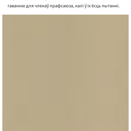
гаванню для членаў прафсаюза, калі ў іх ёсць пытанні.