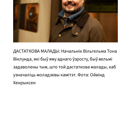
ДАСТАТКОВА МАЛАДЫ: Начальнік Вільгельма Тона
Віклунда, які быў яму аднаго ўзросту, быў вельмі
задаволены тым, што той дастаткова малады, каб
узначаліць моладзевы камітэт. Фота: Ойвінд
Хенрыксен
Эйвінд Хенрыксен
Апублікавана
8 мая 2026 г.