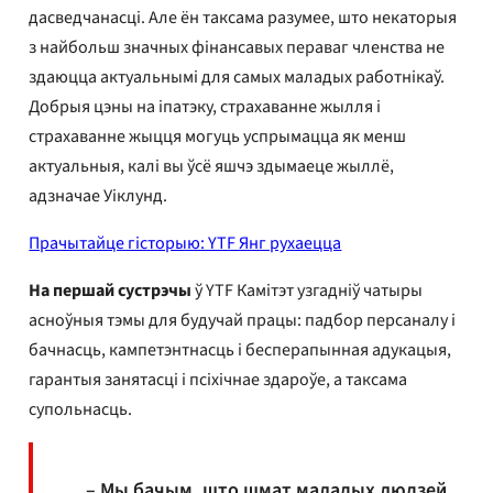
дасведчанасці. Але ён таксама разумее, што некаторыя
з найбольш значных фінансавых пераваг членства не
здаюцца актуальнымі для самых маладых работнікаў.
Добрыя цэны на іпатэку, страхаванне жылля і
страхаванне жыцця могуць успрымацца як менш
актуальныя, калі вы ўсё яшчэ здымаеце жыллё,
адзначае Уіклунд.
Прачытайце гісторыю: YTF Янг рухаецца
На першай сустрэчы
ў YTF Камітэт узгадніў чатыры
асноўныя тэмы для будучай працы: падбор персаналу і
бачнасць, кампетэнтнасць і бесперапынная адукацыя,
гарантыя занятасці і псіхічнае здароўе, а таксама
супольнасць.
– Мы бачым, што шмат маладых людзей