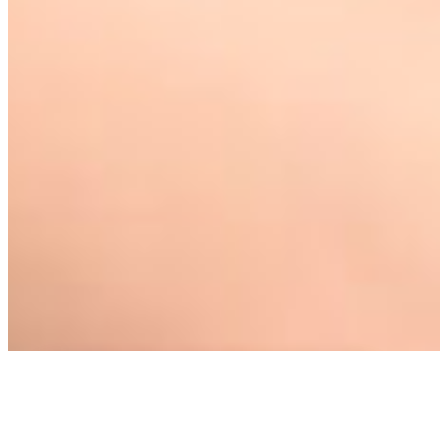
Атрымаць дапамогу
Станьце ўдзельнікам