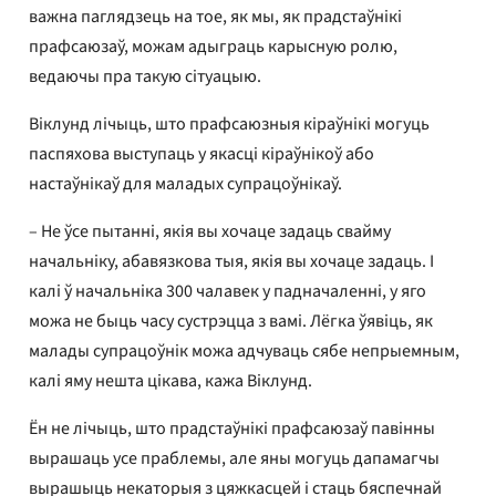
важна паглядзець на тое, як мы, як прадстаўнікі
прафсаюзаў, можам адыграць карысную ролю,
ведаючы пра такую ​​сітуацыю.
Віклунд лічыць, што прафсаюзныя кіраўнікі могуць
паспяхова выступаць у якасці кіраўнікоў або
настаўнікаў для маладых супрацоўнікаў.
– Не ўсе пытанні, якія вы хочаце задаць свайму
начальніку, абавязкова тыя, якія вы хочаце задаць. І
калі ў начальніка 300 чалавек у падначаленні, у яго
можа не быць часу сустрэцца з вамі. Лёгка ўявіць, як
малады супрацоўнік можа адчуваць сябе непрыемным,
калі яму нешта цікава, кажа Віклунд.
Ён не лічыць, што прадстаўнікі прафсаюзаў павінны
вырашаць усе праблемы, але яны могуць дапамагчы
вырашыць некаторыя з цяжкасцей і стаць бяспечнай