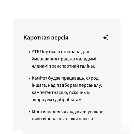
Кароткая версія
YTF Ung была створана для
ўмацавання працы з маладымі
членамі транспартнай галіны.
Камітэт будзе працаваць, сярод
іншага, над падборам персаналу,
кампетэнтнасцю, псіхічным
здароўем і дабрабытам.
Многія маладыя людзі адчуваюць
няўпэўненасць, нізкія навыкі
пераадолення цяжкасцей і стрэс у
працоўным жыцці.