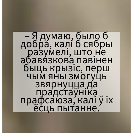
– Я думаю, было б
добра, калі б сябры
разумелі, што не
абавязкова павінен
быць крызіс, перш
чым яны змогуць
звярнуцца да
прадстаўніка
прафсаюза, калі ў іх
ёсць пытанне.