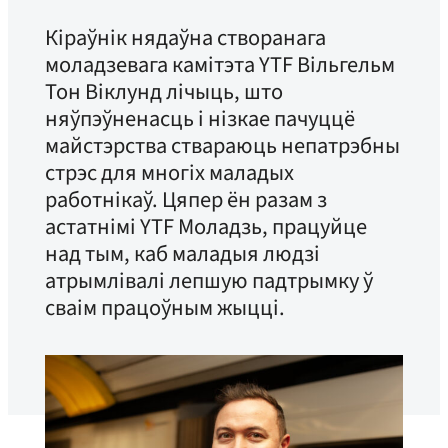
Кіраўнік нядаўна створанага
моладзевага камітэта YTF Вільгельм
Тон Віклунд лічыць, што
няўпэўненасць і нізкае пачуццё
майстэрства ствараюць непатрэбны
стрэс для многіх маладых
работнікаў. Цяпер ён разам з
астатнімі YTF Моладзь, працуйце
над тым, каб маладыя людзі
атрымлівалі лепшую падтрымку ў
сваім працоўным жыцці.