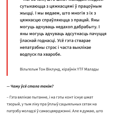
сутыкаюцца з цяжкасцямі ў працоўным
жыцці. І мы ведаем, што многія з іх з
цяжкасцю спраўляюцца з працай. Яны
могуць адчуваць недахоп дабрабыту. І
яны могуць адчуваць адсутнасць пачуцця
ўласнай годнасці. Усё гэта стварае
непатрэбны стрэс і часта выклікае
водпуск па хваробе.
Вільгельм Тон Віклунд, кіраўнік YTF Малады
— Чаму ўсё стала такім?
– Гэта вялікае пытанне, і на гэты конт існуе шмат
тэорый, у тым ліку пра ўплыў сацыяльных сетак на
патрэбу моладзі ў самасцвярджэнні. Але я думаю, што