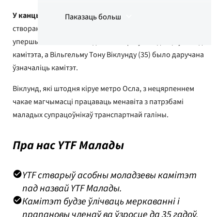
У канцы студзеня
адбылася сустрэча нядаўна
Паказаць больш
Рэзюмэ ствараецца з дапамогай
створанага моладзевага камітэта, YTF Малады,
штучнага інтэлекту (ШІ)
упершыню. Восем маладых YTF -еры ўваходзяць у склад
камітэта, а Вільгельму Тону Віклунду (35) было даручана
ўзначаліць камітэт.
Віклунд, які штодня кіруе метро Осла, з нецярпеннем
чакае магчымасці працаваць менавіта з патрэбамі
маладых супрацоўнікаў транспартнай галіны.
Пра нас YTF Малады
YTF стварыў асобны моладзевы камітэт
пад назвай YTF Малады.
Камітэт будзе ўлічваць меркаванні і
прапановы членаў ва ўзросце да 35 гадоў.