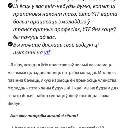
Ці ёсць у вас якія-небудзь думкі, вопыт ці
прапановы наконт таго, што YTF варта
больш працаваць з моладдзю ў
транспартных прафесіях, YTF Янг хацеў
бы пачуць ад вас.
Вы можаце даслаць свае водгукі ці
пытанні на
ytf
– Я лічу, што для ўсіх прафсаюзаў вельмі важна мець
магчымасць задавальняць патрэбы моладзі. Моладзь
павінна бачыць, якую карысць ёй прыносіць членства.
Моладзь – гэта члены будучыні, і калі мы не будзем для
іх патрэбныя, набор супрацоўнікаў спыніцца, кажа
Віклун.
– Але якія патрэбы моладзі сёння?