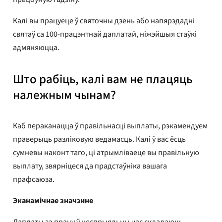
Калі вы працуеце ў святочны дзень або напярэдадні
святаў са 100-працэнтнай даплатай, ніжэйшыя стаўкі
адмяняюцца.
Што рабіць, калі вам не плацяць
належным чынам?
Каб пераканацца ў правільнасці выплаты, рэкамендуем
праверыць разліковую ведамасць. Калі ў вас ёсць
сумневы наконт таго, ці атрымліваеце вы правільную
выплату, звярніцеся да прадстаўніка вашага
прафсаюза.
Эканамічнае значэнне
Даплаты за працу ў неспрыяльны час складаюць