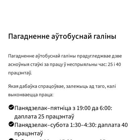
Апублікавана
8 ліпеня 2025 г.
Пагадненне аўтобуснай галіны
Пагадненне аўтобуснай галіны прадугледжвае дзве
асноўныя стаўкі за працу ў неспрыяльны час: 25 і 40
працэнтаў.
Якая дабаўка спрацоўвае, залежыць ад таго, калі
выконваецца праца:
Панядзелак–пятніца з 19:00 да 6:00:
даплата 25 працэнтаў
Панядзелак–субота 1:30–4:30: даплата 40
працэнтаў