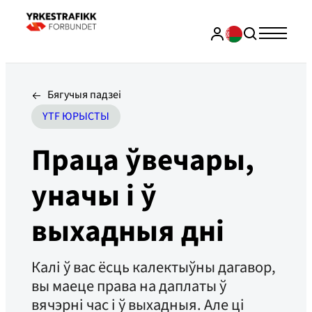
Бягучыя падзеі
YTF ЮРЫСТЫ
Праца ўвечары,
уначы і ў
выхадныя дні
Калі ў вас ёсць калектыўны дагавор,
вы маеце права на даплаты ў
вячэрні час і ў выхадныя. Але ці