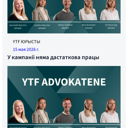
YTF ЮРЫСТЫ
15 мая 2026 г.
У кампаніі няма дастаткова працы