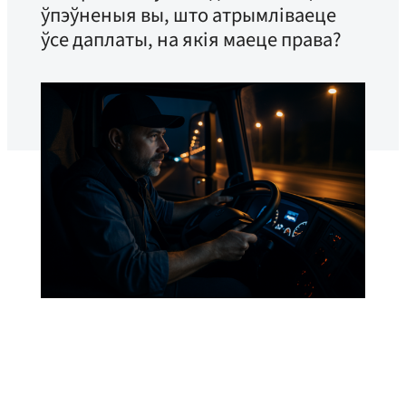
ўпэўненыя вы, што атрымліваеце
ўсе даплаты, на якія маеце права?
Yrkestrafikkforbundet