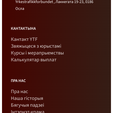
Yrkestrafikkforbundet , Лаккегата 19-23, 0186
Осла
КАНТАКТЫНА
Кантакт YTF
Звяжыцеся з юрыстамі
Курсы і мерапрыемствы
Калькулятар выплат
ПРА НАС
Пра нас
Наша гісторыя
Бягучыя падзеі
Інтэрнэт-крама