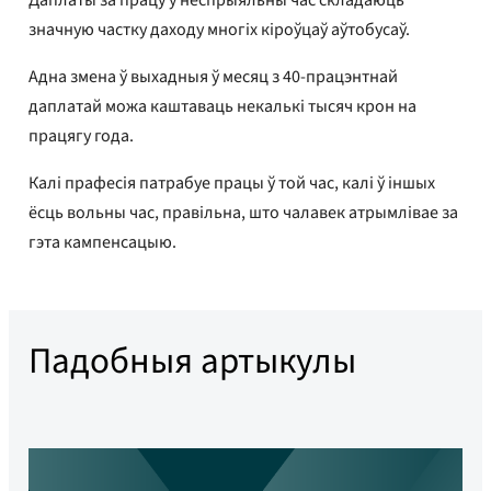
значную частку даходу многіх кіроўцаў аўтобусаў.
Адна змена ў выхадныя ў месяц з 40-працэнтнай
даплатай можа каштаваць некалькі тысяч крон на
працягу года.
Калі прафесія патрабуе працы ў той час, калі ў іншых
ёсць вольны час, правільна, што чалавек атрымлівае за
гэта кампенсацыю.
Падобныя артыкулы