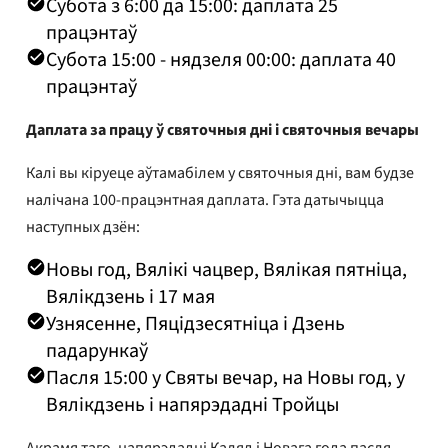
Субота з 6:00 да 15:00: даплата 25
працэнтаў
Субота 15:00 - нядзеля 00:00: даплата 40
працэнтаў
Даплата за працу ў святочныя дні і святочныя вечары
Калі вы кіруеце аўтамабілем у святочныя дні, вам будзе
налічана 100-працэнтная даплата. Гэта датычыцца
наступных дзён:
Новы год, Вялікі чацвер, Вялікая пятніца,
Вялікдзень і 17 мая
Узнясенне, Пяцідзесятніца і Дзень
падарункаў
Пасля 15:00 у Святы вечар, на Новы год, у
Вялікдзень і напярэдадні Тройцы
Акрамя таго, напярэдадні Каляд і Новага года пасля