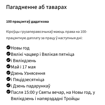
Пагадненне аб таварах
100 працэнтаў дадаткова
Кіроўцы грузаперавозчыкаў маюць права на 100-
працэнтную даплату за працу ў наступныя дні:
Новы год
Вялікі чацвер і Вялікая пятніца
і Вялікдзень
Май і 17 мая
Дзень Узнясення
і Пяцідзесятніца
і Дзень падарункаў
Пасля 15:00 у Святы вечар, на Новы год, у
Вялікдзень і напярэдадні Тройцы