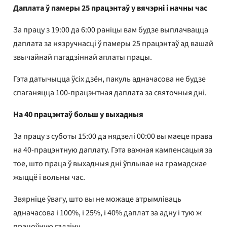
Даплата ў памеры 25 працэнтаў у вячэрні і начны час
За працу з 19:00 да 6:00 раніцы вам будзе выплачвацца
даплата за нязручнасці ў памеры 25 працэнтаў ад вашай
звычайнай пагадзіннай аплаты працы.
Гэта датычыцца ўсіх дзён, пакуль адначасова не будзе
спаганяцца 100-працэнтная даплата за святочныя дні.
На 40 працэнтаў больш у выхадныя
За працу з суботы 15:00 да нядзелі 00:00 вы маеце права
на 40-працэнтную даплату. Гэта важная кампенсацыя за
тое, што праца ў выхадныя дні ўплывае на грамадскае
жыццё і вольны час.
Звярніце ўвагу, што вы не можаце атрымліваць
адначасова і 100%, і 25%, і 40% даплат за адну і тую ж
працоўную гадзіну.