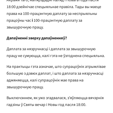
18:00 дзейнічае спецыяльнае правіла. Тады вы маеце
права на 100-працэнтную даплату за неспрыяльны
працоўны час
і
100-працэнтную даплату за
звышурочную працу.
Дапаўненні зверху дапаўненняў?
Даплата за нязручнасці і даплата за звышурочную
працу не сумуюцца, калі гэта не ўзгоднена спецыяльна.
На практыцы гэта азначае, што супрацоўнік атрымлівае
большую з дзвюх даплат, і што даплата за нязручнасці
адмяняецца, калі супрацоўнік мае права на
звышурочную працу.
Выключэннем, як ужо згадвалася, з'яўляюцца вячэрнія
гадзіны ў Святы вечар і Новы год пасля 18:00.