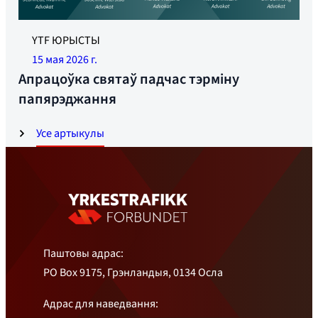
YTF ЮРЫСТЫ
15 мая 2026 г.
Апрацоўка святаў падчас тэрміну
папярэджання
Усе артыкулы
Паштовы адрас:
PO Box 9175, Грэнландыя, 0134 Осла
Адрас для наведвання: