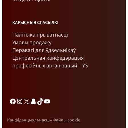
КАРЫСНЫЯ СПАСЫЛКІ
Палітыка прыватнасці
Умовы продажу
Перавагі для ўдзельнікаў
Цэнтральная канфедэрацыя
прафесійных арганізацый – YS
Фэйсбук
Інстаграм
Х
Снэпчат
TikTok
YouTube
Канфідэнцыяльнасць/Файлы cookie