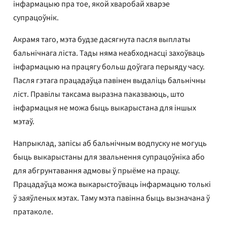
інфармацыю пра тое, якой хваробай хварэе
супрацоўнік.
Акрамя таго, мэта будзе дасягнута пасля выплаты
бальнічнага ліста. Тады няма неабходнасці захоўваць
інфармацыю на працягу больш доўгага перыяду часу.
Пасля гэтага працадаўца павінен выдаліць бальнічны
ліст. Правілы таксама выразна паказваюць, што
інфармацыя не можа быць выкарыстана для іншых
мэтаў.
Напрыклад, запісы аб бальнічным водпуску не могуць
быць выкарыстаны для звальнення супрацоўніка або
для абгрунтавання адмовы ў прыёме на працу.
Працадаўца можа выкарыстоўваць інфармацыю толькі
ў заяўленых мэтах. Таму мэта павінна быць вызначана ў
пратаколе.