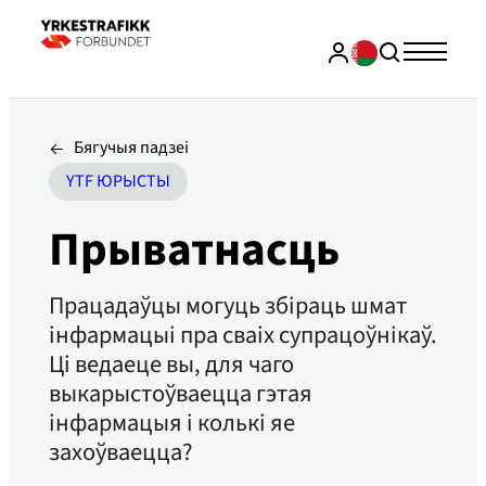
Бягучыя падзеі
YTF ЮРЫСТЫ
Прыватнасць
Працадаўцы могуць збіраць шмат
інфармацыі пра сваіх супрацоўнікаў.
Ці ведаеце вы, для чаго
выкарыстоўваецца гэтая
інфармацыя і колькі яе
захоўваецца?