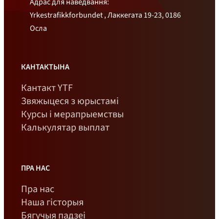
Адрас для наведвання:
Yrkestrafikkforbundet , Лаккегата 19-23, 0186
Осла
КАНТАКТЫНА
Кантакт YTF
Звяжыцеся з юрыстамі
Курсы і мерапрыемствы
Калькулятар выплат
ПРА НАС
Пра нас
Наша гісторыя
Бягучыя падзеі