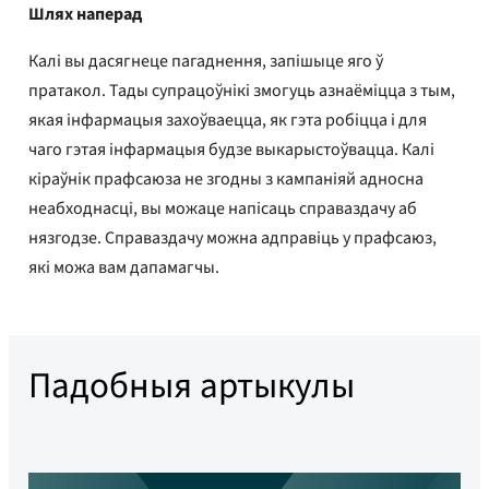
Шлях наперад
Калі вы дасягнеце пагаднення, запішыце яго ў
пратакол. Тады супрацоўнікі змогуць азнаёміцца ​​з тым,
якая інфармацыя захоўваецца, як гэта робіцца і для
чаго гэтая інфармацыя будзе выкарыстоўвацца. Калі
кіраўнік прафсаюза не згодны з кампаніяй адносна
неабходнасці, вы можаце напісаць справаздачу аб
нязгодзе. Справаздачу можна адправіць у прафсаюз,
які можа вам дапамагчы.
Падобныя артыкулы