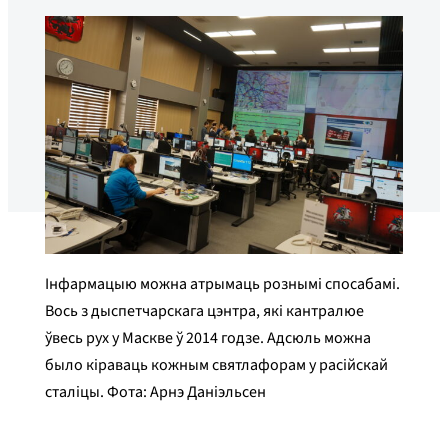
Інфармацыю можна атрымаць рознымі спосабамі.
Вось з дыспетчарскага цэнтра, які кантралюе
ўвесь рух у Маскве ў 2014 годзе. Адсюль можна
было кіраваць кожным святлафорам у расійскай
сталіцы. Фота: Арнэ Даніэльсен