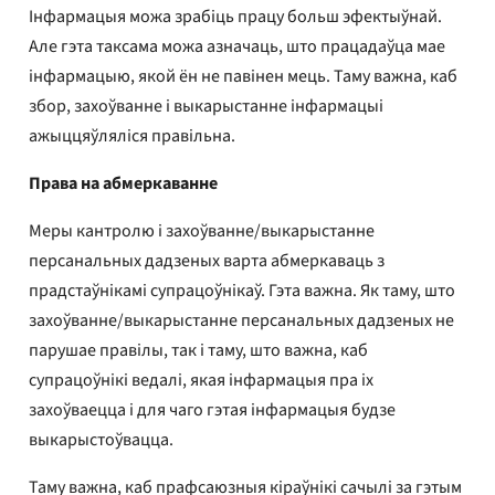
Інфармацыя можа зрабіць працу больш эфектыўнай.
Але гэта таксама можа азначаць, што працадаўца мае
інфармацыю, якой ён не павінен мець. Таму важна, каб
збор, захоўванне і выкарыстанне інфармацыі
ажыццяўляліся правільна.
Права на абмеркаванне
Меры кантролю і захоўванне/выкарыстанне
персанальных дадзеных варта абмеркаваць з
прадстаўнікамі супрацоўнікаў. Гэта важна. Як таму, што
захоўванне/выкарыстанне персанальных дадзеных не
парушае правілы, так і таму, што важна, каб
супрацоўнікі ведалі, якая інфармацыя пра іх
захоўваецца і для чаго гэтая інфармацыя будзе
выкарыстоўвацца.
Таму важна, каб прафсаюзныя кіраўнікі сачылі за гэтым