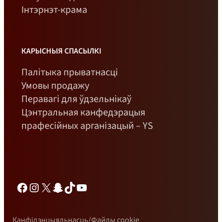
Інтэрнэт-крама
КАРЫСНЫЯ СПАСЫЛКІ
Палітыка прыватнасці
Умовы продажу
Перавагі для ўдзельнікаў
Цэнтральная канфедэрацыя
прафесійных арганізацый – YS
Фэйсбук
Інстаграм
Х
Снэпчат
TikTok
YouTube
Канфідэнцыяльнасць/Файлы cookie