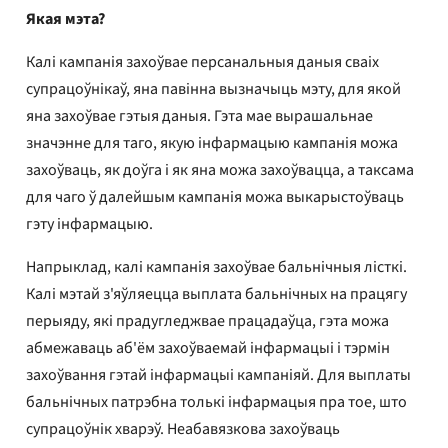
Якая мэта?
Калі кампанія захоўвае персанальныя даныя сваіх
супрацоўнікаў, яна павінна вызначыць мэту, для якой
яна захоўвае гэтыя даныя. Гэта мае вырашальнае
значэнне для таго, якую інфармацыю кампанія можа
захоўваць, як доўга і як яна можа захоўвацца, а таксама
для чаго ў далейшым кампанія можа выкарыстоўваць
гэту інфармацыю.
Напрыклад, калі кампанія захоўвае бальнічныя лісткі.
Калі мэтай з'яўляецца выплата бальнічных на працягу
перыяду, які прадугледжвае працадаўца, гэта можа
абмежаваць аб'ём захоўваемай інфармацыі і тэрмін
захоўвання гэтай інфармацыі кампаніяй. Для выплаты
бальнічных патрэбна толькі інфармацыя пра тое, што
супрацоўнік хварэў. Неабавязкова захоўваць