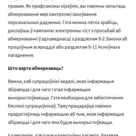
правам. Як прафсаюзны кіраўнік, вы павінны запытаць
абмеркаванне мер кантролю/захоўвання
персанальных дадзеных. Гэта можна лёгка зрабіць,
даслаўшы ў кампанію электронны ліст з просьбай аб
абмеркаванні ў адпаведнасці з раздзелам 9-2 Закона аб
працоўным асяроддзі або раздзелам 9-11 Асноўнага
пагаднення.
Што варта абмеркаваць?
Важна, каб супрацоўнікі ведалі, якая інфармацыя
збіраецца і для чаго гэтая інфармацыя
выкарыстоўваецца. Гэта неабходна для забеспячэння
бяспекі супрацоўнікаў. Таму працадаўца павінен
прадастаўляць інфармацыю аб тым, якая інфармацыя
збіраецца і для чаго яна будзе выкарыстоўвацца.
У кампаніях, дзе існуе калектыўны дагавор, Базавая