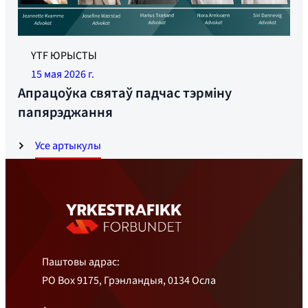
YTF ЮРЫСТЫ
15 мая 2026 г.
Апрацоўка святаў падчас тэрміну
папярэджання
Усе артыкулы
Паштовы адрас:
PO Box 9175, Грэнландыя, 0134 Осла