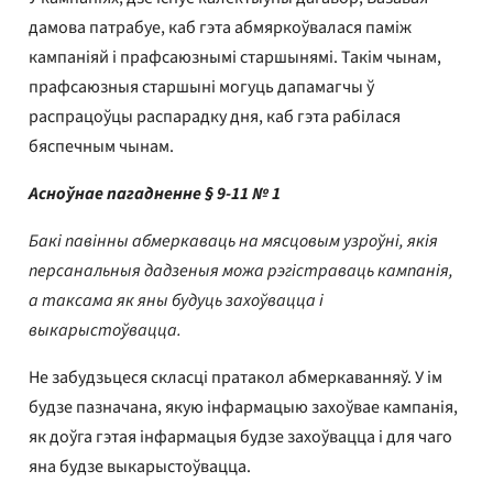
дамова патрабуе, каб гэта абмяркоўвалася паміж
кампаніяй і прафсаюзнымі старшынямі. Такім чынам,
прафсаюзныя старшыні могуць дапамагчы ў
распрацоўцы распарадку дня, каб гэта рабілася
бяспечным чынам.
Асноўнае пагадненне § 9-11 № 1
Бакі павінны абмеркаваць на мясцовым узроўні, якія
персанальныя дадзеныя можа рэгістраваць кампанія,
а таксама як яны будуць захоўвацца і
выкарыстоўвацца.
Не забудзьцеся скласці пратакол абмеркаванняў. У ім
будзе пазначана, якую інфармацыю захоўвае кампанія,
як доўга гэтая інфармацыя будзе захоўвацца і для чаго
яна будзе выкарыстоўвацца.