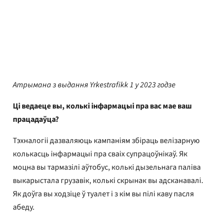
YTF Юрысты
Апублікавана
17 сакавіка 2023 г.
Атрымана з выдання Yrkestrafikk 1 у 2023 годзе
Ці ведаеце вы, колькі інфармацыі пра вас мае ваш
працадаўца?
Тэхналогіі дазваляюць кампаніям збіраць велізарную
колькасць інфармацыі пра сваіх супрацоўнікаў. Як
моцна вы тармазілі аўтобус, колькі дызельнага паліва
выкарыстала грузавік, колькі скрынак вы адсканавалі.
Як доўга вы ходзіце ў туалет і з кім вы пілі каву пасля
абеду.