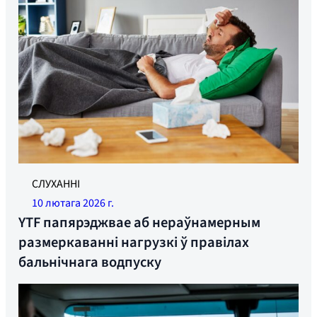
Ілюстрацыйнае фота.
СЛУХАННІ
10 лютага 2026 г.
YTF папярэджвае аб нераўнамерным
размеркаванні нагрузкі ў правілах
бальнічнага водпуску