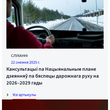
Зараз будуецца больш зон адпачынку, дзе можна
СЛУХАННІ
адпачыць кругласутачна. Фота: Ёнас Рууд
22 снежня 2025 г.
Кансультацыі па Нацыянальным плане
дзеянняў па бяспецы дарожнага руху на
2026–2029 гады
Усе артыкулы