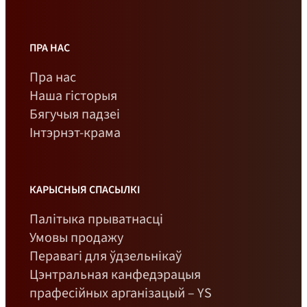
ПРА НАС
Пра нас
Наша гісторыя
Бягучыя падзеі
Інтэрнэт-крама
КАРЫСНЫЯ СПАСЫЛКІ
Палітыка прыватнасці
Умовы продажу
Перавагі для ўдзельнікаў
Цэнтральная канфедэрацыя
прафесійных арганізацый – YS