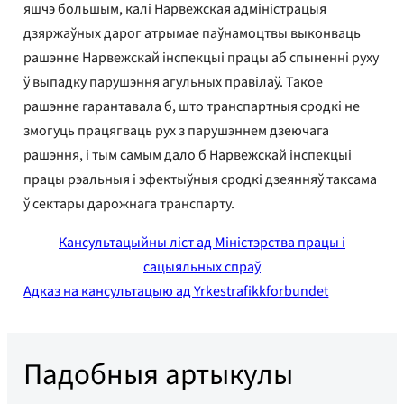
яшчэ большым, калі Нарвежская адміністрацыя
дзяржаўных дарог атрымае паўнамоцтвы выконваць
рашэнне Нарвежскай інспекцыі працы аб спыненні руху
ў выпадку парушэння агульных правілаў. Такое
рашэнне гарантавала б, што транспартныя сродкі не
змогуць працягваць рух з парушэннем дзеючага
рашэння, і тым самым дало б Нарвежскай інспекцыі
працы рэальныя і эфектыўныя сродкі дзеянняў таксама
ў сектары дарожнага транспарту.
Кансультацыйны ліст ад Міністэрства працы і
сацыяльных спраў
Адказ на кансультацыю ад Yrkestrafikkforbundet
Падобныя артыкулы