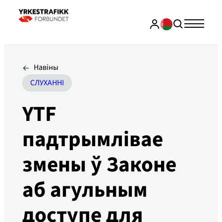
Навіны
СЛУХАННІ
YTF
падтрымлівае
змены ў Законе
аб агульным
доступе для