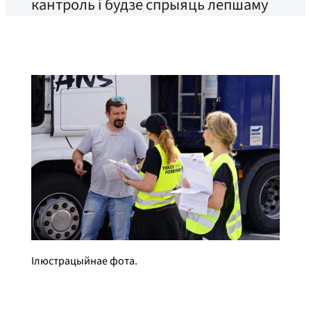
кантроль і будзе спрыяць лепшаму
выкананню патрабаванняў у
дарожнай транспартнай галіне.
Ілюстрацыйнае фота.