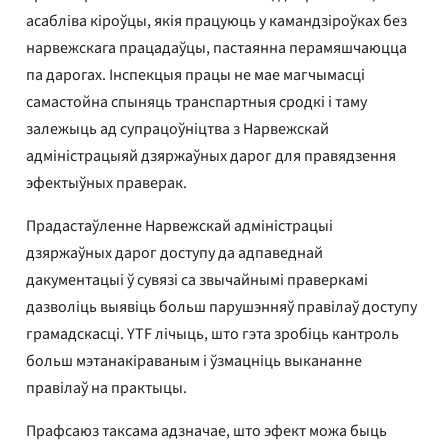
асабліва кіроўцы, якія працуюць у камандзіроўках без
нарвежскага працадаўцы, пастаянна перамяшчаюцца
па дарогах. Інспекцыя працы не мае магчымасці
самастойна спыняць транспартныя сродкі і таму
залежыць ад супрацоўніцтва з Нарвежскай
адміністрацыяй дзяржаўных дарог для правядзення
эфектыўных праверак.
Прадастаўленне Нарвежскай адміністрацыі
дзяржаўных дарог доступу да адпаведнай
дакументацыі ў сувязі са звычайнымі праверкамі
дазволіць выявіць больш парушэнняў правілаў доступу
грамадскасці. YTF лічыць, што гэта зробіць кантроль
больш мэтанакіраваным і ўзмацніць выкананне
правілаў на практыцы.
Прафсаюз таксама адзначае, што эфект можа быць