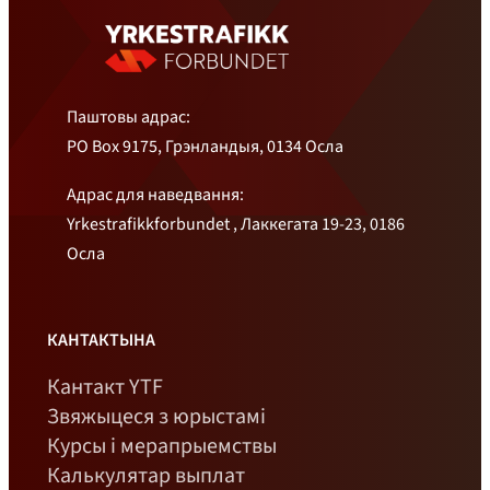
Паштовы адрас:
PO Box 9175, Грэнландыя, 0134 Осла
Адрас для наведвання:
Yrkestrafikkforbundet , Лаккегата 19-23, 0186
Осла
КАНТАКТЫНА
Кантакт YTF
Звяжыцеся з юрыстамі
Курсы і мерапрыемствы
Калькулятар выплат