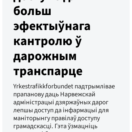
больш
эфектыўнага
кантролю ў
дарожным
транспарце
Yrkestrafikkforbundet падтрымлівае
прапанову даць Нарвежскай
адміністрацыі дзяржаўных дарог
лепшы доступ да інфармацыі для
маніторынгу правілаў доступу
грамадскасці. Гэта ўзмацніць