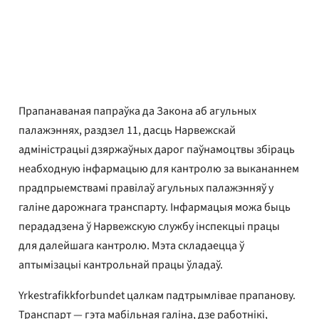
Yrkestrafikkforbundet
Апублікавана
12 снежня 2019 г.
Прапанаваная папраўка да Закона аб агульных
палажэннях, раздзел 11, дасць Нарвежскай
адміністрацыі дзяржаўных дарог паўнамоцтвы збіраць
неабходную інфармацыю для кантролю за выкананнем
прадпрыемствамі правілаў агульных палажэнняў у
галіне дарожнага транспарту. Інфармацыя можа быць
перададзена ў Нарвежскую службу інспекцыі працы
для далейшага кантролю. Мэта складаецца ў
аптымізацыі кантрольнай працы ўладаў.
Yrkestrafikkforbundet цалкам падтрымлівае прапанову.
Транспарт — гэта мабільная галіна, дзе работнікі,