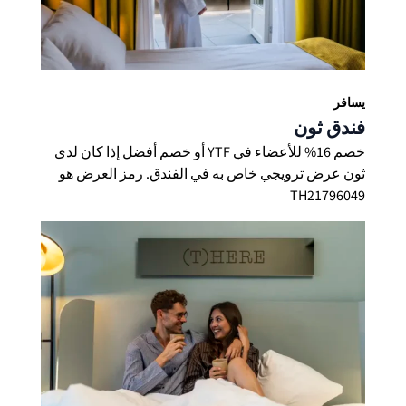
أرشي
الإبل
يسافر
فندق ثون
خصم 16% للأعضاء في YTF أو خصم أفضل إذا كان لدى
ثون عرض ترويجي خاص به في الفندق. رمز العرض هو
TH21796049