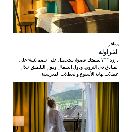
الدو
يسافر
متجر
الفراولة
حاسب
درزة YTF بصفتك عضوًا، ستحصل على خصم 18% على
كم ت
الفنادق في النرويج ودول الشمال ودول البلطيق خلال
انضم إ
عطلات نهاية الأسبوع والعطلات المدرسية.
أحضر
معلو
تاريخ
بنك ا
وثائ
المل