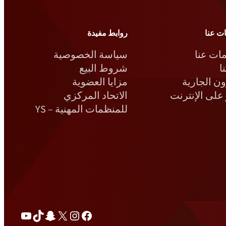
ت عنا
روابط مفيدة
ات عنا
سياسة الخصوصية
ا
شروط البيع
ن الجارية
مزايا العضوية
على الإنترنت
الاتحاد المركزي
للمنظمات المهنية – YS
فيسبوك
إكس
انستغرام
سناب شات
تيك توك
يوتيوب