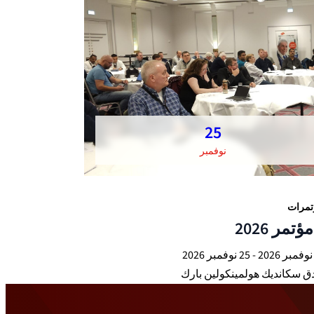
25
نوفمبر
تمرات
ق سكانديك هولمينكولين بارك