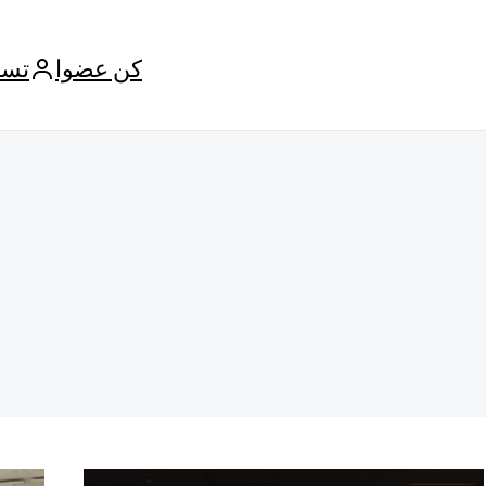
كن عضوا
تسج