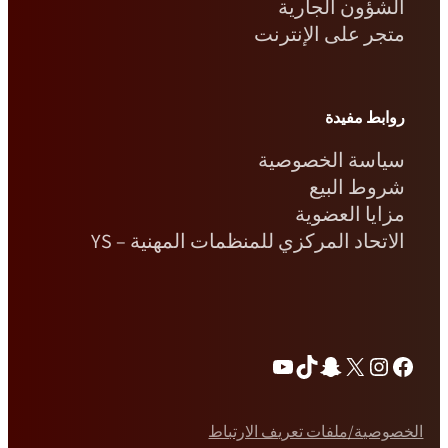
الشؤون الجارية
متجر على الإنترنت
روابط مفيدة
سياسة الخصوصية
شروط البيع
مزايا العضوية
الاتحاد المركزي للمنظمات المهنية – YS
فيسبوك
إكس
انستغرام
سناب شات
تيك توك
يوتيوب
الخصوصية/ملفات تعريف الارتباط