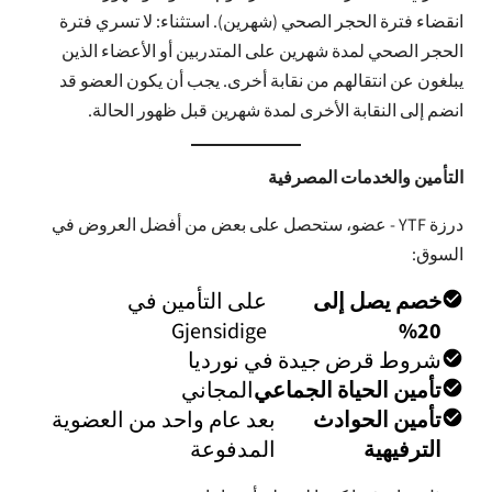
كم ت
انقضاء فترة الحجر الصحي (شهرين). استثناء: لا تسري فترة
انضم إ
الحجر الصحي لمدة شهرين على المتدربين أو الأعضاء الذين
أحضر
يبلغون عن انتقالهم من نقابة أخرى. يجب أن يكون العضو قد
انضم إلى النقابة الأخرى لمدة شهرين قبل ظهور الحالة.
معلو
تاريخ
التأمين والخدمات المصرفية
بنك ا
وثائ
درزة YTF - عضو، ستحصل على بعض من أفضل العروض في
المل
السوق:
أرشي
خصم يصل إلى
على التأمين في
الإبل
Gjensidige
20%
شروط قرض جيدة في نورديا
تأمين الحياة الجماعي
المجاني
تأمين الحوادث
بعد عام واحد من العضوية
الترفيهية
المدفوعة