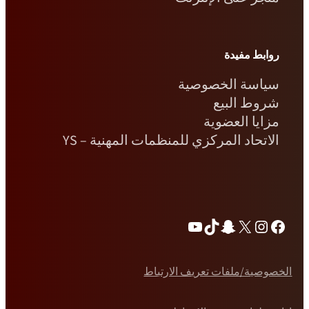
روابط مفيدة
سياسة الخصوصية
شروط البيع
مزايا العضوية
الاتحاد المركزي للمنظمات المهنية – YS
فيسبوك
إكس
انستغرام
سناب شات
تيك توك
يوتيوب
الخصوصية/ملفات تعريف الارتباط