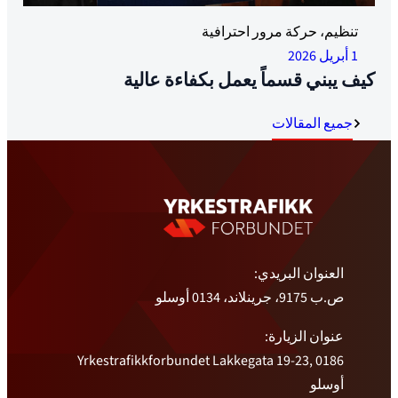
الشرف والشرف والشيك: حصل كيرت بيدرسن على الجائزة
تنظيم، حركة مرور احترافية
من آن كريستين موباك من جينسيديج وزعيم النقابة ترود
1 أبريل 2026
ساندي. الصورة: أويفيند هنريكسن
كيف يبني قسماً يعمل بكفاءة عالية
جميع المقالات
العنوان البريدي:
ص.ب 9175، جرينلاند، 0134 أوسلو
عنوان الزيارة:
Yrkestrafikkforbundet Lakkegata 19-23, 0186
أوسلو