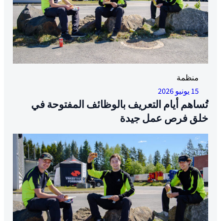
أجواء رائعة عندما YTF أشعلوا الشواية في لانغوس. الصورة:
منظمة
نيكلاس ك. سوربل
15 يونيو 2026
تُساهم أيام التعريف بالوظائف المفتوحة في
خلق فرص عمل جيدة