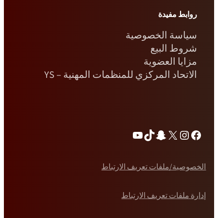
روابط مفيدة
سياسة الخصوصية
شروط البيع
مزايا العضوية
الاتحاد المركزي للمنظمات المهنية – YS
فيسبوك
إكس
انستغرام
سناب شات
تيك توك
يوتيوب
الخصوصية/ملفات تعريف الارتباط
إدارة ملفات تعريف الارتباط