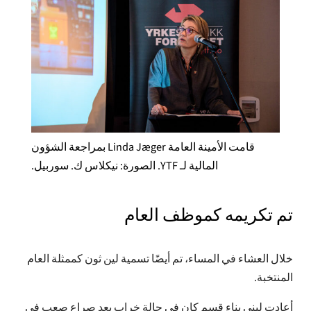
الدو
متجر
حاسب
كم ت
قامت الأمينة العامة Linda Jæger بمراجعة الشؤون
انضم إ
المالية لـ YTF. الصورة: نيكلاس ك. سوربيل.
أحضر
معلو
تم تكريمه كموظف العام
تاريخ
بنك ا
خلال العشاء في المساء، تم أيضًا تسمية لين ثون كممثلة العام
وثائ
المنتخبة.
المل
أرشي
أعادت ليني بناء قسم كان في حالة خراب بعد صراع صعب في