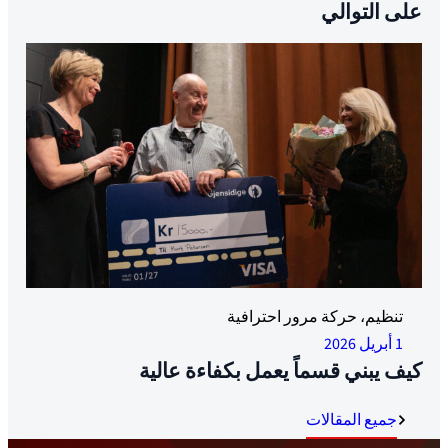
على التوالي
الشرف والشرف والشيك: حصل كيرت بيدرسن على الجائزة
تنظيم، حركة مرور احترافية
من آن كريستين موباك من جينسيديج وزعيم النقابة ترود
1 أبريل 2026
ساندي. الصورة: أويفيند هنريكسن
كيف يبني قسماً يعمل بكفاءة عالية
جميع المقالات