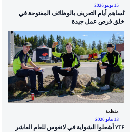
نيكلاس ك. سوربل
15 يونيو 2026
الدو
تُساهم أيام التعريف بالوظائف المفتوحة في
متجر
خلق فرص عمل جيدة
حاسب
كم ت
انضم إ
أحضر
معلو
تاريخ
بنك ا
وثائ
المل
أرشي
الإبل
منظمة
13 مايو 2026
YTF أشعلوا الشواية في لانغوس للعام العاشر