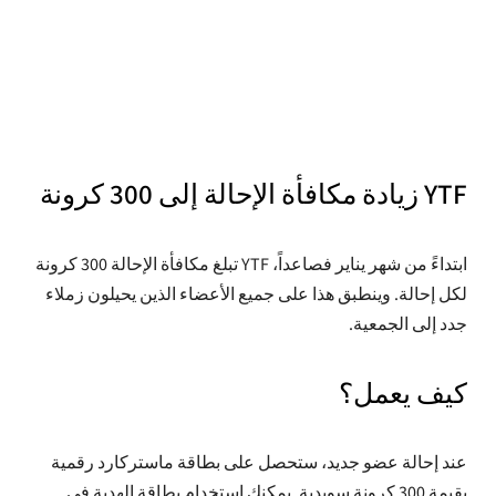
أدريان براكون
نُشرت
7 يناير 2025
YTF زيادة مكافأة الإحالة إلى 300 كرونة
ابتداءً من شهر يناير فصاعداً، YTF تبلغ مكافأة الإحالة 300 كرونة
لكل إحالة. وينطبق هذا على جميع الأعضاء الذين يحيلون زملاء
جدد إلى الجمعية.
كيف يعمل؟
عند إحالة عضو جديد، ستحصل على بطاقة ماستركارد رقمية
بقيمة 300 كرونة سويدية. يمكنك استخدام بطاقة الهدية في