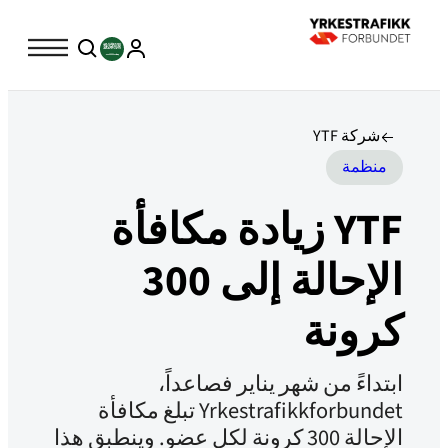
شركة YTF
منظمة
YTF زيادة مكافأة
الإحالة إلى 300
كرونة
ابتداءً من شهر يناير فصاعداً،
Yrkestrafikkforbundet تبلغ مكافأة
الإحالة 300 كرونة لكل عضو. وينطبق هذا