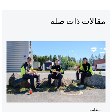
مقالات ذات صلة
أجواء رائعة عندما YTF أشعلوا الشواية في لانغوس. الصورة:
منظمة