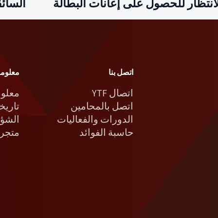
انتظار للحصول على إعانات البطالة
السائق
اتصل بنا
معلوما
اتصال YTF
معلوم
اتصل بالمحامين
تاريخن
الدورات والفعاليات
الشؤو
حاسبة الفوائد
متجر 