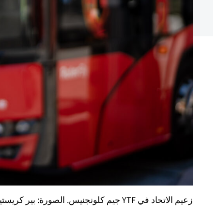
زعيم الاتحاد في YTF جيم كلونجنيس. الصورة: بير كريستيان ليند