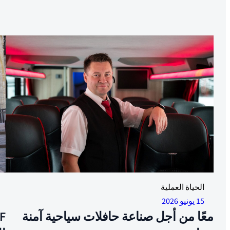
ساهم في العمل من أجل صناعة حافلات سياحية جادة وعادلة.
الحياة العملية
الصورة: بير كريستيان ليند
ال
15 يونيو 2026
سا
معًا من أجل صناعة حافلات سياحية آمنة
جا