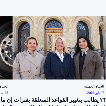
YTF على استعداد لخوض المعركة ضد 18 أسبوعًا من الحجر
الحياة العملية
الحياة
صحي. الأمينة العامة السابقة ليندا جاجر، ورئيس الاتحاد ترود
7 مايو 2026
25 مارس 2026
ندي والمستشار رامين شيخ ساستاد. الصورة: سين بيرنيل
YTF يطالب بتغيير القواعد المتعلقة بفترات
إن ما 
كوبسن