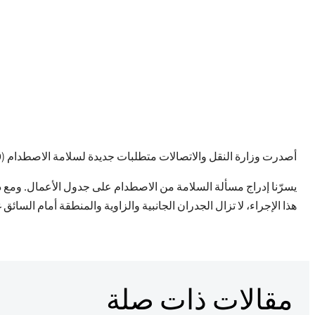
سين بيرنيل جاكوبسن
نُشرت
26 يونيو 2023
أصدرت وزارة النقل والاتصالات متطلبات جديدة لسلامة الاصطدام (R-29) للحافلات الجديدة في وسائل النقل المرخصة.
يسرّنا إدراج مسألة السلامة من الاصطدام على جدول الأعمال. ومع ذل
هذا الإجراء، لا تزال الجدران الجانبية والزاوية والمنطقة أمام الس
مقالات ذات صلة