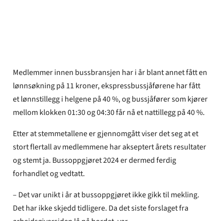
Synne Pernille Jakobsen
Publisert
15. mai 2024
Medlemmer innen bussbransjen har i år blant annet fått en
lønnsøkning på 11 kroner, ekspressbussjåførene har fått
et lønnstillegg i helgene på 40 %, og bussjåfører som kjører
mellom klokken 01:30 og 04:30 får nå et nattillegg på 40 %.
Etter at stemmetallene er gjennomgått viser det seg at et
stort flertall av medlemmene har akseptert årets resultater
og stemt ja. Bussoppgjøret 2024 er dermed ferdig
forhandlet og vedtatt.
– Det var unikt i år at bussoppgjøret ikke gikk til mekling.
Det har ikke skjedd tidligere. Da det siste forslaget fra