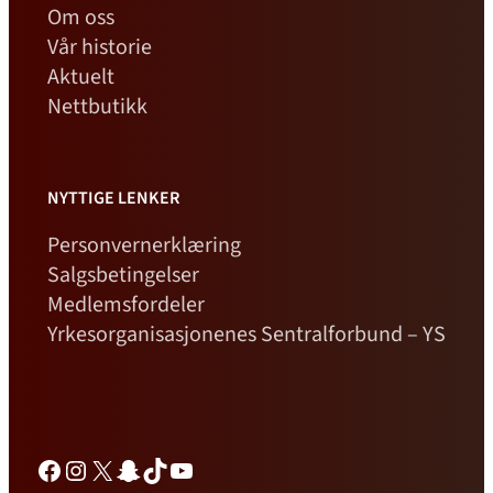
Om oss
Vår historie
Aktuelt
Nettbutikk
NYTTIGE LENKER
Personvernerklæring
Salgsbetingelser
Medlemsfordeler
Yrkesorganisasjonenes Sentralforbund – YS
Facebook
Instagram
X
Snapchat
TikTok
YouTube