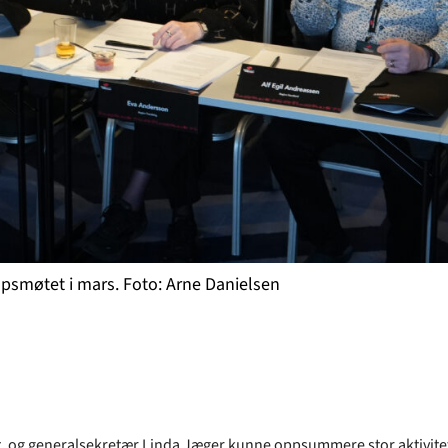
apsmøtet i mars. Foto: Arne Danielsen
, og generalsekretær Linda Jæger kunne oppsummere stor aktivitet i