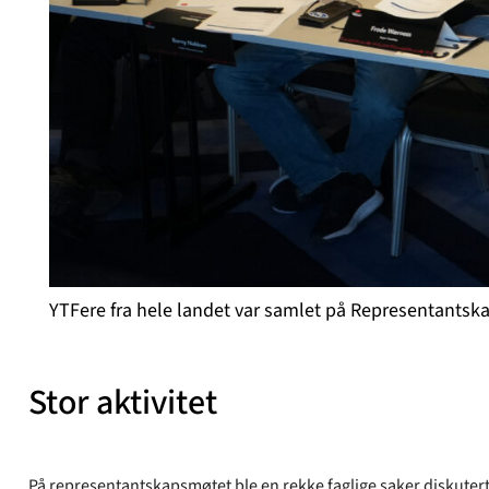
YTFere fra hele landet var samlet på Representantsk
Stor aktivitet
På representantskapsmøtet ble en rekke faglige saker diskutert