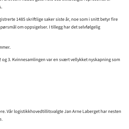
s.
trerte 1485 skriftlige saker siste år, noe som i snitt betyr fire
ørsmål om oppsigelser. I tillegg har det selvfølgelig
emmer.
1, 2 og 3. Kvinnesamlingen var en svært vellykket nyskapning som
e. Vår logistikkhovedtillitsvalgte Jan Arne Laberget har nesten
e.