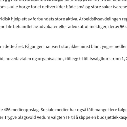
som skulle borge for et nettverk der både små og store saker ivareta
disk hjelp ett av forbundets store aktiva. Arbeidslivsavdelingen regis
ne ble behandlet av advokater eller advokatfullmektiger, derav 56 sp
som dette året. Pågangen har vært stor, ikke minst blant yngre medl
, hovedavtalen og organisasjon, i tillegg til tillitsvalgtkurs trinn 
e 486 medieoppslag. Sosiale medier har også fått mange flere følger
er Trygve Slagsvold Vedum valgte YTF til å slippe en budsjettlekkasj