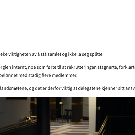
e viktigheten av å stå samlet og ikke la seg splitte.
ergien internt, noe som førte til at rekrutteringen stagnerte, forkl
itt belønnet med stadig flere medlemmer.
dsmøtene, og det er derfor viktig at delegatene kjenner sitt ansva