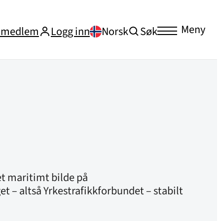
Meny
i medlem
Logg inn
Norsk
Søk
t maritimt bilde på
 – altså Yrkestrafikkforbundet – stabilt