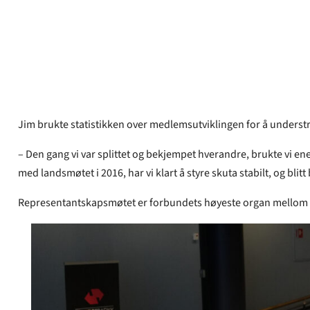
Arne Danielsen
Publisert
30. apr 2024
Jim brukte statistikken over medlemsutviklingen for å understrek
– Den gang vi var splittet og bekjempet hverandre, brukte vi en
med landsmøtet i 2016, har vi klart å styre skuta stabilt, og bl
Representantskapsmøtet er forbundets høyeste organ mellom lan