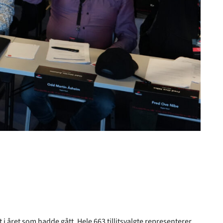
 året som hadde gått. Hele 663 tillitsvalgte representerer