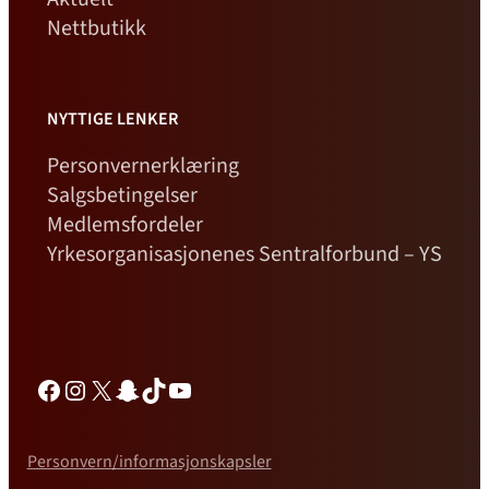
Nettbutikk
NYTTIGE LENKER
Personvernerklæring
Salgsbetingelser
Medlemsfordeler
Yrkesorganisasjonenes Sentralforbund – YS
Facebook
Instagram
X
Snapchat
TikTok
YouTube
Personvern/informasjonskapsler