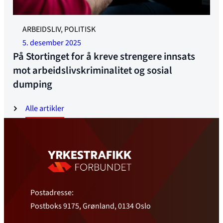
YTF på Stortinget med prioriterte tiltak mot sosial dumping
ARBEIDSLIV, POLITISK
og arbeidslivskriminalitet. Foto: Jonas Ruud
5. desember 2025
På Stortinget for å kreve strengere innsats
mot arbeidslivskriminalitet og sosial
dumping
Alle artikler
Postadresse:
Postboks 9175, Grønland, 0134 Oslo