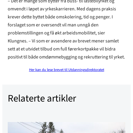
– Det er mange som bytter fra buss- til lastebilyrket og
omvendt i løpet av yrkeskarrieren. Med dagens praksis
krever dette byttet både omskolering, tid og penger. I
forslaget som er oversendt vil man unngå den
problemstillingen og få økt arbeidsmobilitet, sier
Klungnes. – Vi som er avsendere av brevet mener samlet
sett at et utvidet tilbud om full førerkortpakke vil bidra
positivt til både omdømmebygging og rekruttering til yrket.
Her kan du lese brevet til Utdanningsdirektoratet
Relaterte artikler