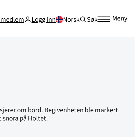
Meny
i medlem
Logg inn
Norsk
Søk
sasjerer om bord. Begivenheten ble markert
t snora på Holtet.