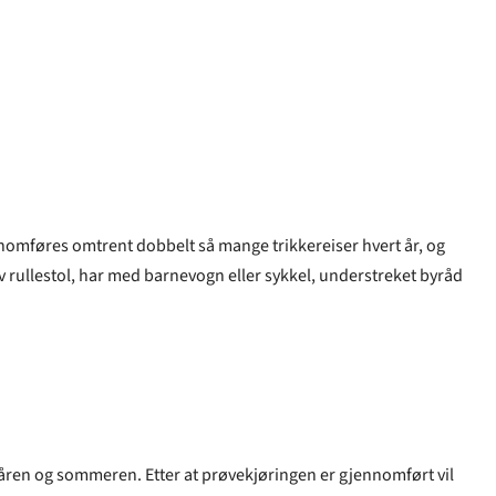
jennomføres omtrent dobbelt så mange trikkereiser hvert år, og
 av rullestol, har med barnevogn eller sykkel, understreket byråd
r våren og sommeren. Etter at prøvekjøringen er gjennomført vil