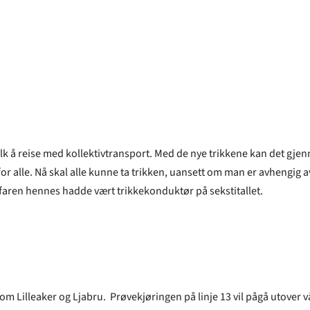
r folk å reise med kollektivtransport. Med de nye trikkene kan det g
ig for alle. Nå skal alle kunne ta trikken, uansett om man er avhengig
 faren hennes hadde vært trikkekonduktør på sekstitallet.
ellom Lilleaker og Ljabru. Prøvekjøringen på linje 13 vil pågå utove