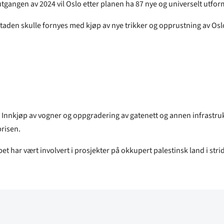
n utgangen av 2024 vil Oslo etter planen ha 87 nye og universelt utf
vedstaden skulle fornyes med kjøp av nye trikker og opprustning av O
. Innkjøp av vogner og oppgradering av gatenett og annen infrastruk
prisen.
pet har vært involvert i prosjekter på okkupert palestinsk land i str