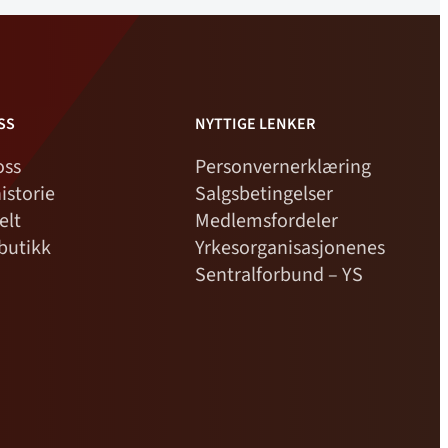
SS
NYTTIGE LENKER
oss
Personvernerklæring
istorie
Salgsbetingelser
elt
Medlemsfordeler
butikk
Yrkesorganisasjonenes
Sentralforbund – YS