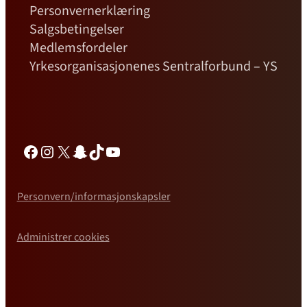
Personvernerklæring
Salgsbetingelser
Medlemsfordeler
Yrkesorganisasjonenes Sentralforbund – YS
Facebook
Instagram
X
Snapchat
TikTok
YouTube
Personvern/informasjonskapsler
Administrer cookies