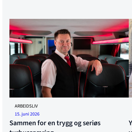
Bidra i arbeidet for en seriøs og rettferdig turbussnæring.
Y
ARBEIDSLIV
Foto: Per Chritian Lind
g
15. juni 2026
o
Sammen for en trygg og seriøs
Y
J