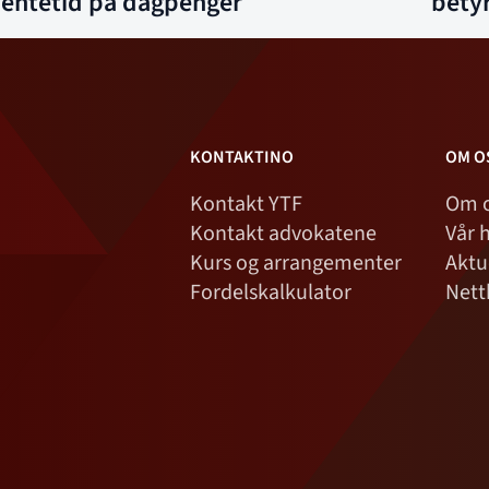
ventetid på dagpenger
betyr
KONTAKTINO
OM O
Kontakt YTF
Om 
Kontakt advokatene
Vår h
Kurs og arrangementer
Aktu
Fordelskalkulator
Nett