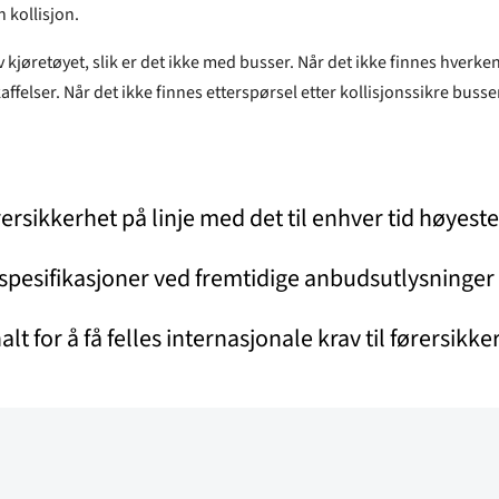
 kollisjon.
 av kjøretøyet, slik er det ikke med busser. Når det ikke finnes hverke
ffelser. Når det ikke finnes etterspørsel etter kollisjonssikre busse
ørersikkerhet på linje med det til enhver tid høyes
avspesifikasjoner ved fremtidige anbudsutlysning
for å få felles internasjonale krav til førersikker