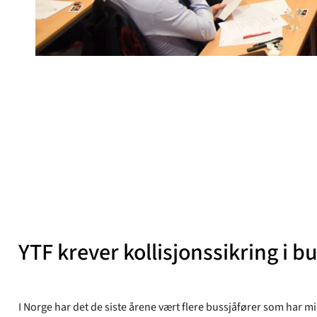
Yrkestrafikkforbundet
Publisert
13. mar 2018
YTF krever kollisjonssikring i b
I Norge har det de siste årene vært flere bussjåfører som har mist