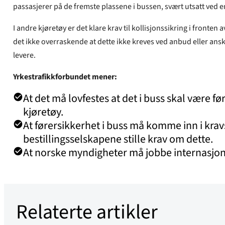
passasjerer på de fremste plassene i bussen, svært utsatt ved en
I andre kjøretøy er det klare krav til kollisjonssikring i fronten
det ikke overraskende at dette ikke kreves ved anbud eller anska
levere.
Yrkestrafikkforbundet mener:
At det må lovfestes at det i buss skal være f
kjøretøy.
At førersikkerhet i buss må komme inn i kr
bestillingsselskapene stille krav om dette.
At norske myndigheter må jobbe internasjonalt 
Relaterte artikler