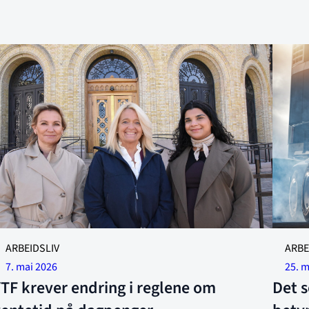
TF er klare til å ta kampen mot 18 ukers karantene tid. F.v.
ARBEIDSLIV
ARBE
eneralsekretær Linda Jæger, forbundsleder Trude Sande
7. mai 2026
25. 
g rådgiver Rameen Sheikh-Saastad. Foto: Synne Pernille
TF krever endring i reglene om
Det s
akobsen