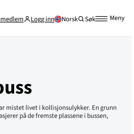
Meny
i medlem
Logg inn
Norsk
Søk
buss
ar mistet livet i kollisjonsulykker. En grunn
ssasjerer på de fremste plassene i bussen,