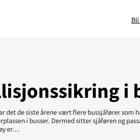
Bl
isjonssikring i 
ar det de siste årene vært flere bussjåfører som h
åførplassen i busser. Dermed sitter sjåføren og pa
tøy er…