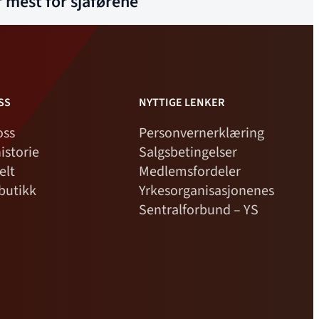
 mest for sjåførene
SS
NYTTIGE LENKER
oss
Personvernerklæring
istorie
Salgsbetingelser
elt
Medlemsfordeler
butikk
Yrkesorganisasjonenes
Sentralforbund – YS